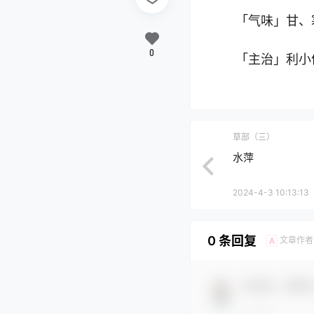
「气味」甘、
0
「主治」利小
草部（三）
水萍
2024-4-3 10:13:13
0 条回复
文章作者
A
欢迎您，新朋