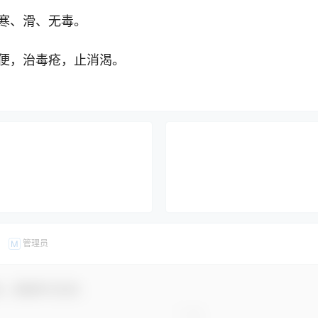
寒、滑、无毒。
便，治毒疮，止消渴。
管理员
M
友，感谢参与互动！