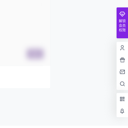
解锁
会员
权限
提交