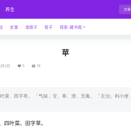
养生
文章
法
史事
淮南子
管子
探索-藏书阁
苹
0
18
4月3日
叶菜、田字草。 「气味」甘、寒、滑、无毒。 「主治」利小便
、四叶菜、田字草。