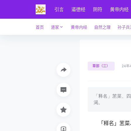
引言
道德经
阴符
黄帝内经
首页
道家
黄帝内经
自然之理
孙子兵
草部（三）
24年
「释名」苤菜、四
渴。
「释名」苤菜