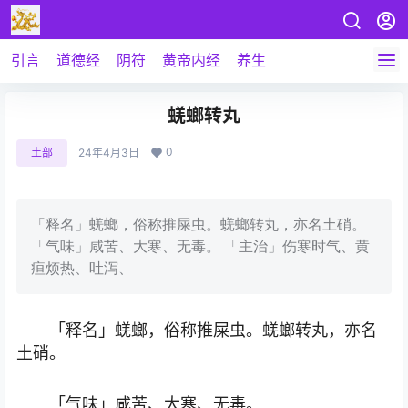
引言
道德经
阴符
黄帝内经
养生
蜣螂转丸
0
土部
24年4月3日
「释名」蜣螂，俗称推屎虫。蜣螂转丸，亦名土硝。
「气味」咸苦、大寒、无毒。 「主治」伤寒时气、黄
疸烦热、吐泻、
「释名」蜣螂，俗称推屎虫。蜣螂转丸，亦名
土硝。
「气味」咸苦、大寒、无毒。