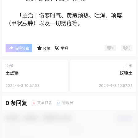
「主治」伤寒时气、黄疸烦热、吐泻、项瘿
（甲状腺肿）以及一切瘘疮等。
0
0
海报分享
收藏
举报
土部
土部
土蜂窠
蚁垤土
2024-4-3 10:57:03
2024-4-3 10:57:22
0 条回复
文章作者
管理员
A
M
欢迎您，新朋友，感谢参与互动！
确认修改