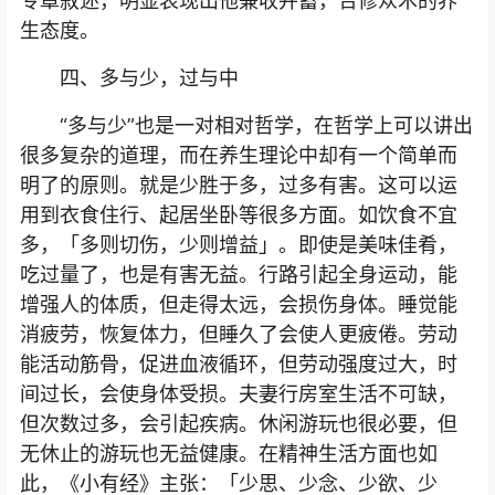
专章叙述，明显表现出他兼收并蓄，合修众术的养
生态度。
四、多与少，过与中
“多与少”也是一对相对哲学，在哲学上可以讲出
很多复杂的道理，而在养生理论中却有一个简单而
明了的原则。就是少胜于多，过多有害。这可以运
用到衣食住行、起居坐卧等很多方面。如饮食不宜
多，「多则切伤，少则增益」。即使是美味佳肴，
吃过量了，也是有害无益。行路引起全身运动，能
增强人的体质，但走得太远，会损伤身体。睡觉能
消疲劳，恢复体力，但睡久了会使人更疲倦。劳动
能活动筋骨，促进血液循环，但劳动强度过大，时
间过长，会使身体受损。夫妻行房室生活不可缺，
但次数过多，会引起疾病。休闲游玩也很必要，但
无休止的游玩也无益健康。在精神生活方面也如
此，《小有经》主张：「少思、少念、少欲、少