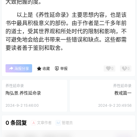
大致把握的度。
以上是《养性延命录》主要思想内容，也是该
书中最具积极意义的部份。由于作者是二千多年前
的道士，受其世界观和所处时代的限制和影响，不
可避免地会给此书带来一些错误和缺点。这些都需
要读者善于鉴别和取舍。
0
0
海报分享
收藏
举报
养性延命录
养性延命录
陶弘景.养性延命录
教戒篇一
2024-9-2 15:46:00
2024-9-2 20:49:56
0 条回复
文章作者
管理员
A
M