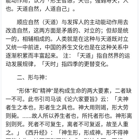
能动作用，认为「形生智愚，天也；强弱寿夭，人
也。天道自然，人道自己」。
顺应自然（天道）与发挥人的主动能动作用去
改造自然，这两方面是矛盾的、对立的；但却是统
一的，相辅相成的。人类就是在这种与天道既对立
又统一中前进，中国的养生文化也是在这种关系中
逐渐积累而丰富起来。 注：「天道」指自然界的运
动发展规律，「天时」指四季的更替变化。
二、形与神：
“形体”和“精神”是构成生命的两大要素，二者缺
一不可。此书引司马谈《论六家要旨》云：「夫神
者生之本也，形者生之具也。神大用则竭，形大劳
则毙。……故人所以养生者也，所托者形也。神形离
别则死。死者不可复生，离者不可复返，故圣人重
之。」《西升经》：「神生形，形成神。形不得神