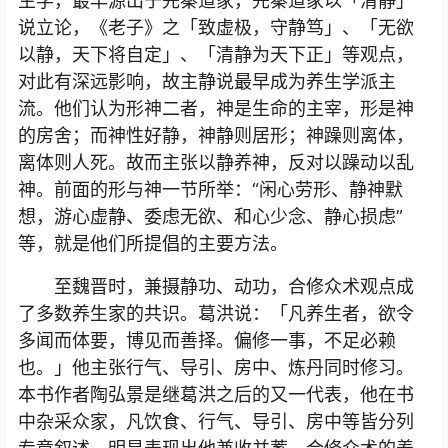
生学，最早源出于先秦道家，先秦道家以「清静」
说立论，《老子》之「致虚极，守静笃」、「无欲
以静，天下将自定」、「清静为天下正」等观点，
对此有深远影响，故主静说最早成为养生学派主
流。他们认为形神二者，神是生命的主宰，形是神
的房舍；而神性好静，神静则居形；神躁则离体，
离体则人死。故而主张以静养神，反对以躁动以乱
神。前面的形与神一节所举：“闲心劳形、静神默
想，游心虚静、委虑无欲、和心少念、静心损虑”
等，就是他们所提倡的主要方法。
至魏晋时，兼摄静功、动功，合修众术观点成
了多数养生家的共识。葛洪说：「凡养生者，欲令
多闻而体要，博见而善择。偏修一事，不足必赖
也。」他主张行气、导引、房中、炼丹同时修习。
本书作者陶弘景是继葛洪之后的又一代表，他在书
中杂采众家，凡饮食、行气、导引、房中等皆分列