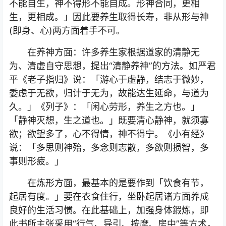
不能自生，神不得形不能自成。形神合同，更相
生，更相成。」因此要养生取得长寿，非从形与神
(即身、心)两方面着手不可。
在养神方面：许多养生家根据道家的清静无
为、清虚自守思想，提出“清静养神”的方法。如严君
平《老子指归》说：「游心于虚静，结志于微妙，
委虑于无欲，归计于无为，故能达生延命，与道为
久。」《列子》：「闲心劳形，养生之方也。」
「静神灭想，生之道也。」既要清心静神，就须寡
欲；欲望多了，心不得情，神不得宁。《小有经》
说：「多思则神殆，多念则志散，多欲则损智，多
事则形疲。」
在炼形方面，最基本的是要作到「饮食有节，
起居有度。」要在衣食住行，坐卧起居诸方面养成
良好的生活习惯。在此基础上，加强身体鍜炼，即
此书所主张采用“行气、导引、按摩、房中”等方术，