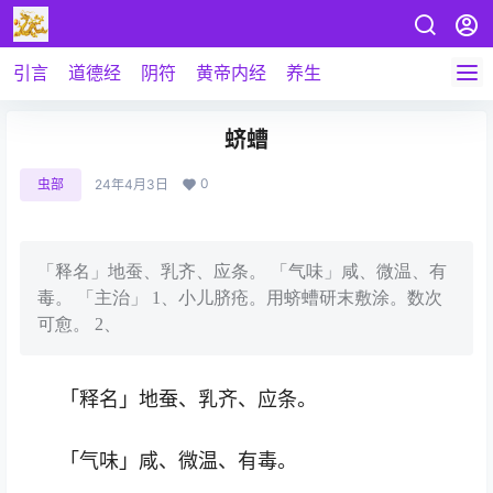
引言
道德经
阴符
黄帝内经
养生
蛴螬
0
虫部
24年4月3日
「释名」地蚕、乳齐、应条。 「气味」咸、微温、有
毒。 「主治」 1、小儿脐疮。用蛴螬研末敷涂。数次
可愈。 2、
「释名」地蚕、乳齐、应条。
「气味」咸、微温、有毒。