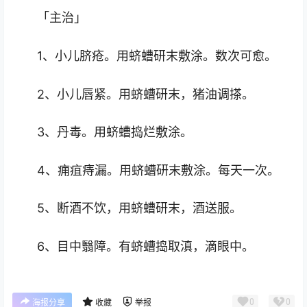
「主治」
1、小儿脐疮。用蛴螬研末敷涂。数次可愈。
2、小儿唇紧。用蛴螬研末，猪油调搽。
3、丹毒。用蛴螬捣烂敷涂。
4、痈疽痔漏。用蛴螬研末敷涂。每天一次。
5、断酒不饮，用蛴螬研末，酒送服。
6、目中翳障。有蛴螬捣取滇，滴眼中。
0
0
海报分享
收藏
举报