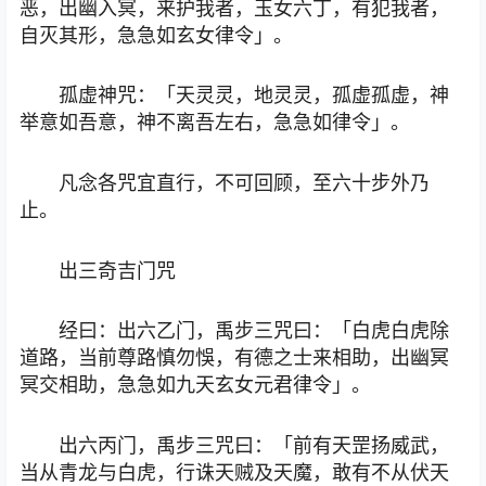
恶，出幽入冥，来护我者，玉女六丁，有犯我者，
自灭其形，急急如玄女律令」。
孤虚神咒：「天灵灵，地灵灵，孤虚孤虚，神
举意如吾意，神不离吾左右，急急如律令」。
凡念各咒宜直行，不可回顾，至六十步外乃
止。
出三奇吉门咒
经曰：出六乙门，禹步三咒曰：「白虎白虎除
道路，当前尊路慎勿悞，有德之士来相助，出幽冥
冥交相助，急急如九天玄女元君律令」。
出六丙门，禹步三咒曰：「前有天罡扬威武，
当从青龙与白虎，行诛天贼及天魔，敢有不从伏天