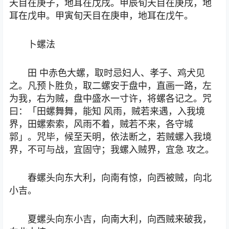
天目在庚子，地耳在戊戌。甲辰旬天目在庚戌，地
耳在戊申。甲寅旬天目在庚申，地耳在戊午。
卜螺法
田 中赤色大螺，取时忌妇人、孝子、鸡犬见
之。凡预卜胜负，取二螺安于盘中，直画一路，左
为我，右为贼，盘中盛水一寸许，将螺各记之。咒
曰：「田螺舞舞，能知 风雨，贼若来遇，入我境
界，田螺索索，风雨不着，贼若不来，各守城
郭」。咒毕，候至天明，依法断之，若贼螺入我境
界，不可与战，宜固守；我螺入贼界，宜急 攻之。
春螺头向东大利，向南有惊，向西被贼，向北
小吉。
夏螺头向东小吉，向南大利，向西贼来破我，