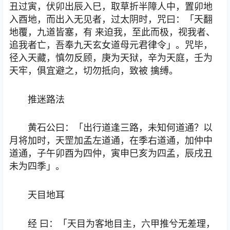
丑过寅，伏卯出辰入巳，取草折半障人中，置卯地
入酉地，而出入无见者，过太阴时，咒曰：「天翻
地覆，九道皆塞，有 来迫我，至此而极，视我者、
追我者亡，吾奉九天玄女道母元君律令」。咒毕，
径入天藏，慎勿反顾，庚为天狱，辛为天庭，壬为
天牢，俱宜避之，切勿抵向，致被 擒缚。
推迷路法
黄石公曰：「出行道逢三路，未知何道通？以
月将加时，天罡加孟左道通，在季右道通，加仲中
道通，子午卯酉为四仲，寅申巳亥为四孟，辰戌丑
未为四季」。
天目地耳
经 曰：「天目为客地目主，六甲推兮无差理，