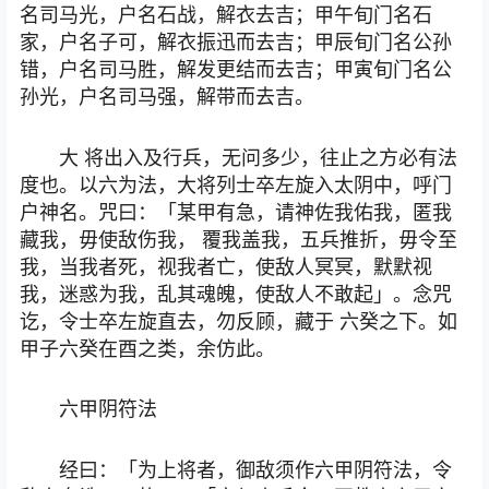
名司马光，户名石战，解衣去吉；甲午旬门名石
家，户名子可，解衣振迅而去吉；甲辰旬门名公孙
错，户名司马胜，解发更结而去吉；甲寅旬门名公
孙光，户名司马强，解带而去吉。
大 将出入及行兵，无问多少，往止之方必有法
度也。以六为法，大将列士卒左旋入太阴中，呼门
户神名。咒曰：「某甲有急，请神佐我佑我，匿我
藏我，毋使敌伤我， 覆我盖我，五兵推折，毋令至
我，当我者死，视我者亡，使敌人冥冥，默默视
我，迷惑为我，乱其魂魄，使敌人不敢起」。念咒
讫，令士卒左旋直去，勿反顾，藏于 六癸之下。如
甲子六癸在酉之类，余仿此。
六甲阴符法
经曰：「为上将者，御敌须作六甲阴符法，令