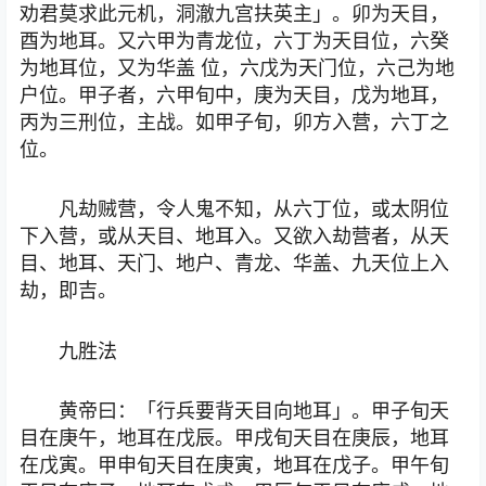
劝君莫求此元机，洞澈九宫扶英主」。卯为天目，
酉为地耳。又六甲为青龙位，六丁为天目位，六癸
为地耳位，又为华盖 位，六戊为天门位，六己为地
户位。甲子者，六甲旬中，庚为天目，戊为地耳，
丙为三刑位，主战。如甲子旬，卯方入营，六丁之
位。
凡劫贼营，令人鬼不知，从六丁位，或太阴位
下入营，或从天目、地耳入。又欲入劫营者，从天
目、地耳、天门、地户、青龙、华盖、九天位上入
劫，即吉。
九胜法
黄帝曰：「行兵要背天目向地耳」。甲子旬天
目在庚午，地耳在戊辰。甲戌旬天目在庚辰，地耳
在戊寅。甲申旬天目在庚寅，地耳在戊子。甲午旬