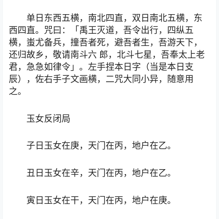
单日东西五横，南北四直，双日南北五横，东
西四直。咒曰：「禹王灭道，吾令出行，四纵五
横，蚩尤备兵，撞吾者死，避吾者生，吾游天下，
还归故乡，敬请南斗六 郎，北斗七星，吾奉太上老
君，急急如律令」。左手捏本日字（当是本日支
辰），佐右手子文画横，二咒大同小异，随意用
之。
玉女反闭局
子日玉女在庚，天门在丙，地户在乙。
丑日玉女在辛，天门在丙，地户在乙。
寅日玉女在干，天门在丙，地户在庚。