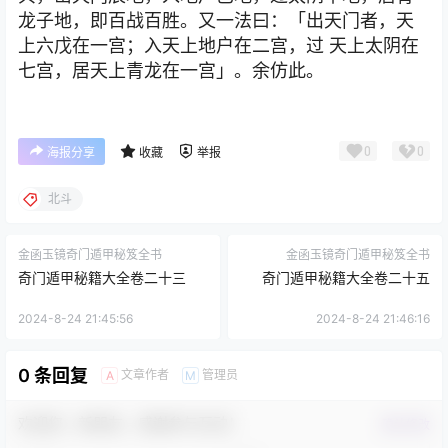
龙子地，即百战百胜。又一法曰：「出天门者，天
上六戊在一宫；入天上地户在二宫，过 天上太阴在
七宫，居天上青龙在一宫」。余仿此。
0
0
海报分享
收藏
举报
北斗
金函玉镜奇门遁甲秘笈全书
金函玉镜奇门遁甲秘笈全书
奇门遁甲秘籍大全卷二十三
奇门遁甲秘籍大全卷二十五
2024-8-24 21:45:56
2024-8-24 21:46:16
0 条回复
文章作者
管理员
A
M
欢迎您，新朋友，感谢参与互动！
确认修改