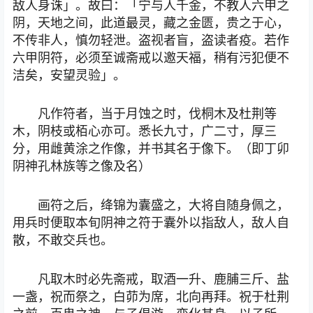
敌人身诛」。故曰：「宁与人千金，不教人六甲之
阴，天地之间，此道最灵，藏之金匮，贵之于心，
不传非人，慎勿轻泄。盗视者盲，盗读者疫。若作
六甲阴符，必须至诚斋戒以邀天福，稍有污犯便不
洁矣，安望灵验」。
凡作符者，当于月蚀之时，伐桐木及杜荆等
木，阴枝或栢心亦可。悉长九寸，广二寸，厚三
分，用雌黄涂之作像，并书其名于像下。（即丁卯
阴神孔林族等之像及名）
画符之后，绛锦为囊盛之，大将自随身佩之，
用兵时便取本旬阴神之符于囊外以指敌人，敌人自
散，不敢交兵也。
凡取木时必先斋戒，取酒一升、鹿脯三斤、盐
一盏，祝而祭之，白茆为席，北向再拜。祝于杜荆