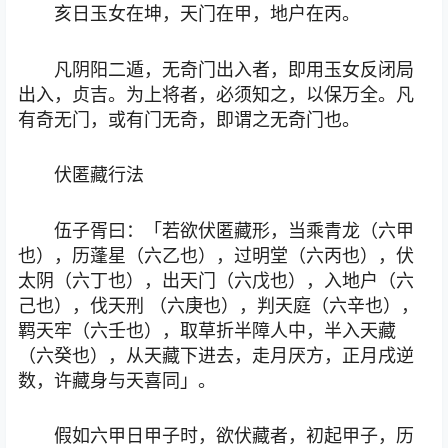
亥日玉女在坤，天门在甲，地户在丙。
凡阴阳二遁，无奇门出入者，即用玉女反闭局
出入，贞吉。为上将者，必须知之，以保万全。凡
有奇无门，或有门无奇，即谓之无奇门也。
伏匿藏行法
伍子胥曰：「若欲伏匿藏形，当乘青龙（六甲
也），历蓬星（六乙也），过明堂（六丙也），伏
太阴（六丁也），出天门（六戊也），入地户（六
己也），伐天刑 （六庚也），判天庭（六辛也），
羁天牢（六壬也），取草折半障人中，半入天藏
（六癸也），从天藏下进去，走月厌方，正月戌逆
数，许藏身与天喜同」。
假如六甲日甲子时，欲伏藏者，初起甲子，历