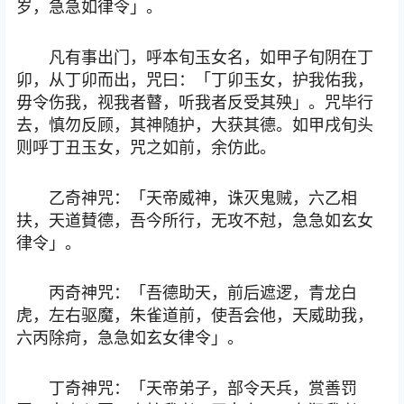
岁，急急如律令」。
凡有事出门，呼本旬玉女名，如甲子旬阴在丁
卯，从丁卯而出，咒曰：「丁卯玉女，护我佑我，
毋令伤我，视我者瞽，听我者反受其殃」。咒毕行
去，慎勿反顾，其神随护，大获其德。如甲戌旬头
则呼丁丑玉女，咒之如前，余仿此。
乙奇神咒：「天帝威神，诛灭鬼贼，六乙相
扶，天道賛德，吾今所行，无攻不尅，急急如玄女
律令」。
丙奇神咒：「吾德助天，前后遮逻，青龙白
虎，左右驱魔，朱雀道前，使吾会他，天威助我，
六丙除疴，急急如玄女律令」。
丁奇神咒：「天帝弟子，部令天兵，赏善罚