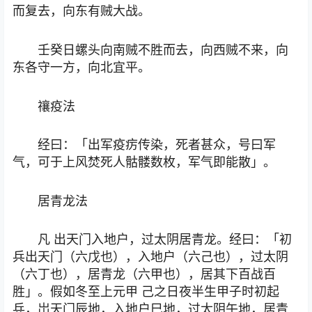
而复去，向东有贼大战。
壬癸日螺头向南贼不胜而去，向西贼不来，向
东各守一方，向北宜平。
禳疫法
经曰：「出军疫疠传染，死者甚众，号曰军
气，可于上风焚死人骷髅数枚，军气即能散」。
居青龙法
凡 出天门入地户，过太阴居青龙。经曰：「初
兵出天门（六戊也），入地户（六己也），过太阴
（六丁也），居青龙（六甲也），居其下百战百
胜」。假如冬至上元甲 己之日夜半生甲子时初起
兵，岀天门辰地，入地户巳地，过太阴午地，居青