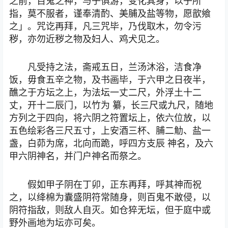
之前，百鬼之神，与子俱游，变化其身，以子所
指，莫不服者，谨奉清酌、美脯及盐等物，愿歆飨
之」。咒讫再拜，凡三咒毕，乃伐取木，勿令污
秽，亦勿近秽之物及妇人、鸡犬见之。
凡受持之法，斋戒五日，兰汤沐浴，洁食净
饭，毋食五辛之物，及书画毕，于六甲之日夜半，
醮之于方坛之上，为法坛一丈二尺，外浮土十二
丈，开十二辰门，以竹为 纂，长三尺或九尺，随地
方列之于四向，将六阴之符置坛上，依六位放，以
五色绘彩各三尺五寸，上安酒三杯、脯二觔、盐一
盏，白茆为席，北向而跪，呼四方支辰 神名，及六
甲六阴神名，并门户神名而祭之。
假如甲子阴在丁卯，正东再拜，呼其神而祝
之，以绛棉为囊盛阴符常随身，则百鬼不敢侵，以
阴符指敌，则敌人自灭。如仓猝无坛，但于庭中或
野外画地为坛亦可矣。