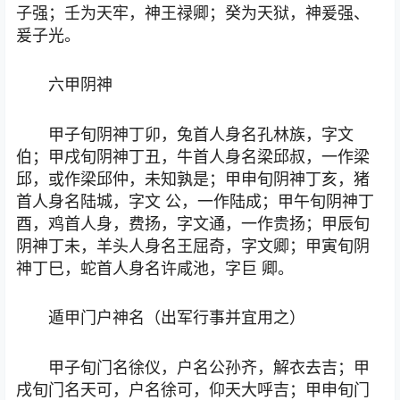
子强；壬为天牢，神王禄卿；癸为天狱，神爰强、
爰子光。
六甲阴神
甲子旬阴神丁卯，兔首人身名孔林族，字文
伯；甲戌旬阴神丁丑，牛首人身名梁邱叔，一作梁
邱，或作梁邱仲，未知孰是；甲申旬阴神丁亥，猪
首人身名陆城，字文 公，一作陆成；甲午旬阴神丁
酉，鸡首人身，费扬，字文通，一作贵扬；甲辰旬
阴神丁未，羊头人身名王屈奇，字文卿；甲寅旬阴
神丁巳，蛇首人身名许咸池，字巨 卿。
遁甲门户神名（出军行事并宜用之）
甲子旬门名徐仪，户名公孙齐，解衣去吉；甲
戌旬门名天可，户名徐可，仰天大呼吉；甲申旬门