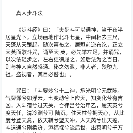
真人步斗法
《步斗经》曰：「夫步斗可以通神，当于夜半
居星光下，立场画地作北斗七星，中间相去三尺，
天蓬从天罡起，随次第布之，居魁前逆布讫，正立
天英而歌斗咒，诵至天 英，必先举左足，并诵咒，
以次依轻步之，左右更徧履之，如后法为之百日，
则与神人自然感通。秘之勿泄，非人者，殃堕九
祖，盗视者，其目必瞽也」。
咒曰：「斗要妙兮十二神，承光明兮元武陈，
气髣髴兮如浮云，七变动兮上应天，知变化兮有吉
凶，入斗宿兮过天关，合律吕兮治甲乙，履天英兮
度天任，清冷渊兮可 陆沉，住天柱兮拥天心，从此
度兮登天禽，依天辅兮望天冲，入天芮兮出天蓬，
斗道通兮刚柔济，添福禄兮流后世，出冥明兮千万