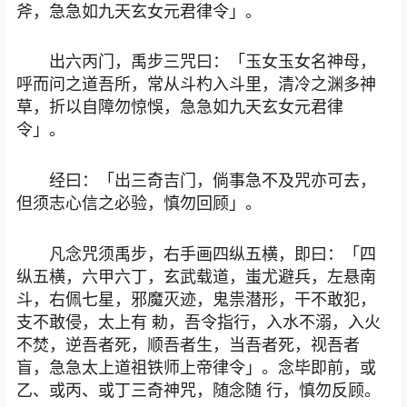
斧，急急如九天玄女元君律令」。
出六丙门，禹步三咒曰：「玉女玉女名神母，
呼而问之道吾所，常从斗杓入斗里，清冷之渊多神
草，折以自障勿惊悞，急急如九天玄女元君律
令」。
经曰：「出三奇吉门，倘事急不及咒亦可去，
但须志心信之必验，慎勿回顾」。
凡念咒须禹步，右手画四纵五横，即曰：「四
纵五横，六甲六丁，玄武载道，蚩尤避兵，左悬南
斗，右佩七星，邪魔灭迹，鬼祟潜形，干不敢犯，
支不敢侵，太上有 勅，吾令指行，入水不溺，入火
不焚，逆吾者死，顺吾者生，当吾者死，视吾者
盲，急急太上道祖铁师上帝律令」。念毕即前，或
乙、或丙、或丁三奇神咒，随念随 行，慎勿反顾。