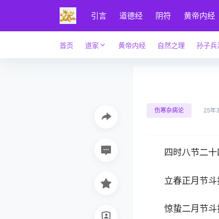
引言
道德经
阴符
黄帝内经
首页
道家
黄帝内经
自然之理
孙子兵
伤寒杂病论
25年
四时八节二十
立春正月节斗
惊蛰二月节斗