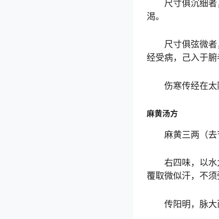
尺寸俱沉细者
渴。
尺寸俱弦微者
经受病，己入于腑
伤寒传经在太
麻黄汤方
麻黄三两（去
右四味，以水
覆取微似汗，不须
传阳明，脉大