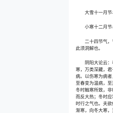
大雪十一月节
小寒十二月节
二十四节气，
此须洞解也。
阴阳大论云：
寒，万类深藏，君
病。以伤寒为病者
至春变为温病，至
冬时触寒所致，非
而反大热；冬时应
时行之气也。夫欲
渐寒，向冬大寒，