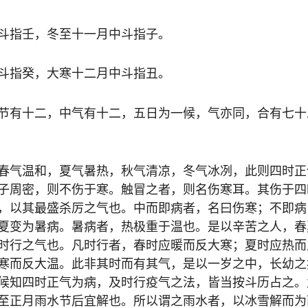
斗指壬，冬至十一月中斗指子。
斗指癸，大寒十二月中斗指丑。
节有十二，中气有十二，五日为一候，气亦同，合有七十
春气温和，夏气暑热，秋气清凉，冬气冰冽，此则四时正
子周密，则不伤于寒。触冒之者，则名伤寒耳。其伤于四
，以其最盛杀厉之气也。中而即病者，名曰伤寒；不即病
夏变为暑病。暑病者，热极重于温也。是以辛苦之人，春
时行之气也。凡时行者，春时应暖而反大寒；夏时应热而
寒而反大温。此非其时而有其气，是以一岁之中，长幼之
候知四时正气为病，及时行疫气之法，皆当按斗历占之。
至正月雨水节后宜解也。所以谓之雨水者，以冰雪解而为