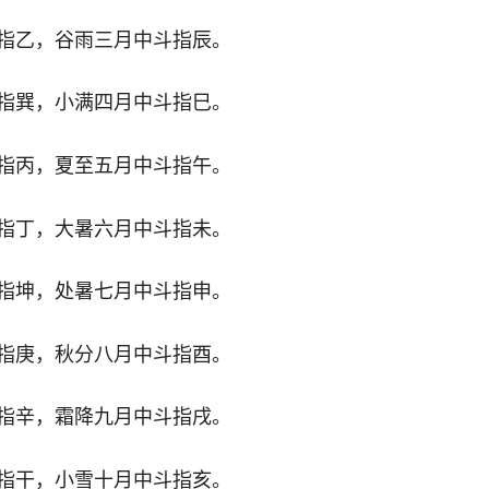
指乙，谷雨三月中斗指辰。
指巽，小满四月中斗指巳。
指丙，夏至五月中斗指午。
指丁，大暑六月中斗指未。
指坤，处暑七月中斗指申。
指庚，秋分八月中斗指酉。
指辛，霜降九月中斗指戌。
指干，小雪十月中斗指亥。