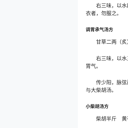
右三味，以水
衣者，勿服之。
调胃承气汤方
甘草二两（炙
右三味，以水
胃气。
传少阳，脉弦
与大柴胡汤。
小柴胡汤方
柴胡半斤 黄