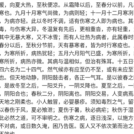
暖，向夏大热，至秋便凉。从霜降以后，至春分以前，凡
寒也。九月十月寒气尚微，为病则轻；十一月十二月寒冽
，为病亦轻。此以冬时不调，适有伤寒之人即为病也。其
毒，与伤寒大异，冬温复有先后，更相重沓，亦有轻重，
其中无暴大寒，又不冰雪；而有人壮热为病者，此属春时
春分以后，至秋分节前，天有暴寒者，皆为时行寒疫也。
，为寒所折，病热犹轻；五月六月阳气已盛，为寒所折，
寒所折，病热亦微。其病与温相似，但治有殊耳。十五日
四六名为二十四气。然气候亦有应至仍不至，或有未应至
也。但天地动静，阴阳鼓击者，各正一气耳。是以彼春之
。是故冬至之后，一阳爻升，一阴爻降也。夏至之后，一
，阴阳合也；春秋二分，阴阳离也。阴阳交易，人变病焉
天地之刚柔也。小人触冒，必婴暴疹。须知毒烈之气，留
以春伤于风，夏必飧泄；夏伤于暑，秋必病疟；秋伤于湿
此必然之道，可不审明之。伤寒之病，逐日浅深，以施方
不对病，或日数久淹，困乃告医。医人又不依次第而治之