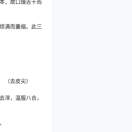
本，故口燥舌干而
烦满而囊缩。此三
 （去皮尖）
去滓，温服八合，
。