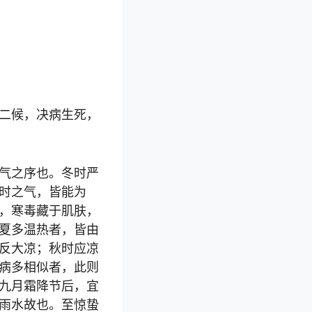
二候，决病生死，
气之序也。冬时严
时之气，皆能为
，寒毒藏于肌肤，
夏多温热者，皆由
反大凉；秋时应凉
病多相似者，此则
九月霜降节后，宜
雨水故也。至惊蛰