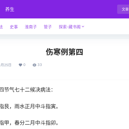
养生
文章
法
史事
淮南子
管子
探索-藏书阁
伤寒例第四
0
33
3月25日
四节气七十二候决病法：
指艮，雨水正月中斗指寅。
指甲，春分二月中斗指卯。