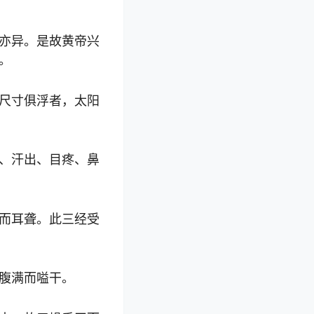
亦异。是故黄帝兴
。
尺寸俱浮者，太阳
、汗出、目疼、鼻
而耳聋。此三经受
腹满而嗌干。