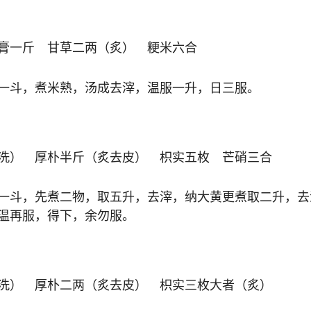
膏一斤 甘草二两（炙） 粳米六合
一斗，煮米熟，汤成去滓，温服一升，日三服。
洗） 厚朴半斤（炙去皮） 枳实五枚 芒硝三合
一斗，先煮二物，取五升，去滓，纳大黄更煮取二升，去
温再服，得下，余勿服。
洗） 厚朴二两（炙去皮） 枳实三枚大者（炙）