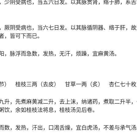
，少阴受病也，当五六日发。以其脉贯肾，络于肺，系舌
，厥阴受病也，当六七日发。以其脉循阴器、络于肝，故
者，皆可下而已。
阳，脉浮而急数，发热，无汗，烦躁，宜麻黄汤。
节） 桂枝三两（去皮） 甘草一两（炙） 杏仁七十枚
九升，先煮麻黄减二升，去上沫，纳诸药，煮取二升半，
粥饮，余如桂枝法将息，桂枝汤见后卷。
而数，发热，汗出，口渴舌燥，宜白虎汤，不差与承气汤