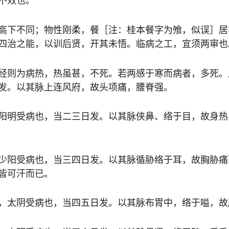
不效也。
高下不同；物性刚柔，餐［注：桂本餐字为飧，似误］居
四治之能，以训后贤，开其未悟。临病之工，宜须两审也
经则为病热，热虽甚，不死。若两感于寒而病者，多死。
发。以其脉上连风府，故头项痛，腰脊强。
阳明受病也，当二三日发。以其脉侠鼻、络于目，故身热
少阳受病也，当三四日发。以其脉循胁络于耳，故胸胁痛
皆可汗而已。
，太阴受病也，当四五日发。以其脉布胃中，络于嗌，故