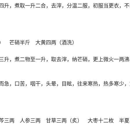
四升，煮取一升二合，去滓，分温二服，初服当更衣，不
） 芒硝半斤 大黄四两（酒洗）
三升，煮二物至一升，取去滓，纳芒硝，更上微火一两沸
而急，口苦，咽干，头晕，目眩，往来寒热，热多寒少，
芩三两 人参三两 甘草三两（炙） 大枣十二枚 半夏