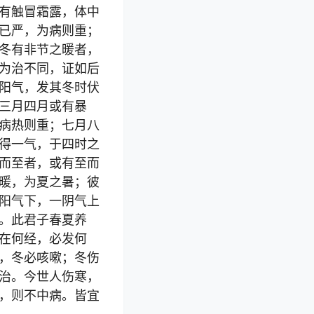
有触冒霜露，体中
已严，为病则重；
冬有非节之暖者，
为治不同，证如后
阳气，发其冬时伏
三月四月或有暴
病热则重；七月八
得一气，于四时之
而至者，或有至而
暖，为夏之暑；彼
阳气下，一阴气上
。此君子春夏养
在何经，必发何
，冬必咳嗽；冬伤
治。今世人伤寒，
，则不中病。皆宜