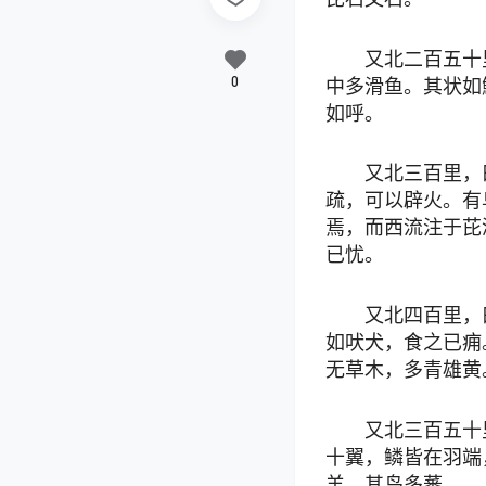
又北二百五十
0
中多滑鱼。其状如
如呼。
又北三百里，
疏，可以辟火。有
焉，而西流注于芘
已忧。
又北四百里，
如吠犬，食之已痈
无草木，多青雄黄
又北三百五十
十翼，鳞皆在羽端
羊，其鸟多蕃。