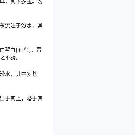
草，其下多玉。汾
东流注于汾水，其
翟白[有鸟]。晋
之不骄。
汾水，其中多苍
出于其上，潜于其