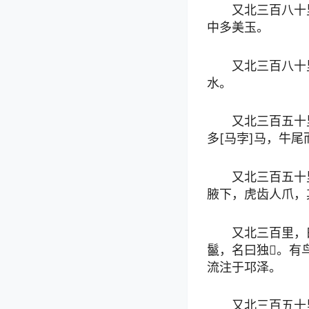
又北三百八十
中多美玉。
又北三百八十
水。
又北三百五十
多[马孛]马，牛
又北三百五十
腋下，虎齿人爪，
又北三百里，
鬣，名曰独𤞞。有
流注于邛泽。
又北三百五十