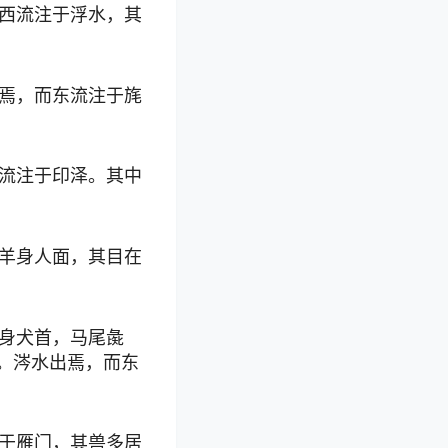
西流注于浮水，其
焉，而东流注于旄
流注于印泽。其中
羊身人面，其目在
身犬首，马尾彘
暍。涔水出焉，而东
于雁门，其兽多居