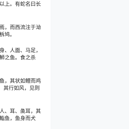
以上。有蛇名曰长
焉，而西流注于泑
柝鸠。
身、人面、马足，
魳之鱼。食之杀
鱼，其状如鲤而鸡
，其行如风，见则
人、耳、彘耳，其
鮨鱼，鱼身而犬