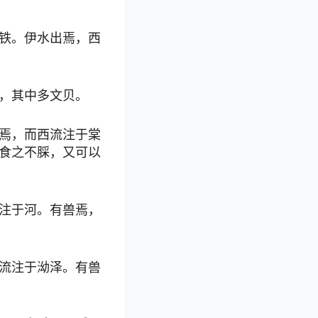
铁。伊水出焉，西
，其中多文贝。
焉，而西流注于棠
食之不䐆，又可以
注于河。有兽焉，
流注于泑泽。有兽