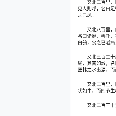
又北二百里，
见人则呼，名曰足
之已风。
又北八百里，
名曰诸犍，善吒，
白鵺，食之已嗌痛
又北三百二十
尾，其音如詨，名
匠韩之水出焉，而
又北二百里，
状如牛，而四节生
又北二百三十