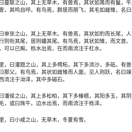
曰蔓联之山，其上无草木，有兽焉，其状如禺而有鬣，牛
訾，其鸣自呼。有鸟焉，群居而朋飞，其毛如雌雉，名曰
曰单张之山，其上无草木。有兽焉，其状如豹而长尾，人
行则衔其尾，居则蟠其尾。有鸟焉，其状如雉，而文首、
，可以已痸。栎水出焉，在而南流注于杠水。
里，曰灌题之山，其上多樗柘，其下多流沙，多砥。有兽
曰那父。有鸟焉，其状如雌雉而人面，见人则跃，名曰竦
西流注于泑泽，其中多磁石。
曰潘侯之山，其上多松柏，其下多榛楛，其阳多玉，其阴
毛，或曰旄牛。边水出焉，而南流注于栎泽。
里，曰小咸之山，无草木，冬夏有雪。