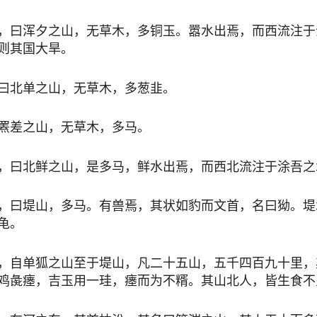
，曰浑夕之山，无草木，多铜玉。嚣水出焉，而西流注于
则其国大旱。
曰北单之山，无草木，多葱韭。
罴差之山，无草木，多马。
，曰北鲜之山，是多马，鲜水出焉，而西北流注于涂吾之
，曰堤山，多马。有兽焉，其状如豹而文首，名曰狕。堤
龟。
，自单狐之山至于堤山，凡二十五山，五千四百九十里，
鸡彘瘗，吉玉用一珪，瘗而为不糈。其山北人，皆生食不