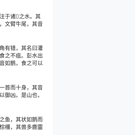
于诸𣬈之水。其
，文臂牛尾，其音
角有错，其名曰灌
食之不疽。彭水出
音如鹊，食之可以
一首而十身，其音
以御凶。是山也，
之鱼，其状如鹊而
棕橿，其兽多鹿霝