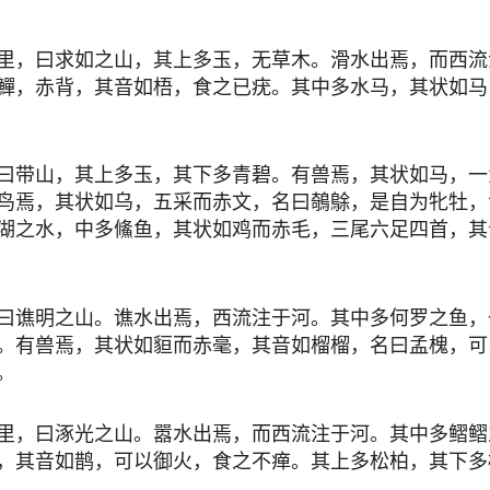
里，曰求如之山，其上多玉，无草木。滑水出焉，而西流注
鱓，赤背，其音如梧，食之已疣。其中多水马，其状如马
曰带山，其上多玉，其下多青碧。有兽焉，其状如马，一
鸟焉，其状如乌，五采而赤文，名曰鵸鵌，是自为牝牡，
湖之水，中多鯈鱼，其状如鸡而赤毛，三尾六足四首，其
曰谯明之山。谯水出焉，西流注于河。其中多何罗之鱼，
。有兽焉，其状如貆而赤毫，其音如榴榴，名曰孟槐，可
。
里，曰涿光之山。嚣水出焉，而西流注于河。其中多鳛鳛
，其音如鹊，可以御火，食之不瘅。其上多松柏，其下多