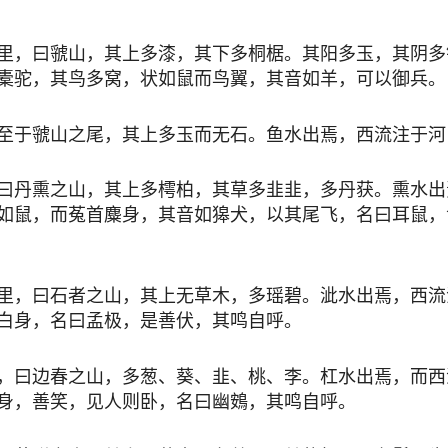
里，曰虢山，其上多漆，其下多桐椐。其阳多玉，其阴多
橐驼，其鸟多窝，状如鼠而鸟翼，其音如羊，可以御兵。
至于虢山之尾，其上多玉而无石。鱼水出焉，西流注于河
曰丹熏之山，其上多樗柏，其草多韭韭，多丹获。熏水出
如鼠，而菟首麋身，其音如獆犬，以其尾飞，名曰耳鼠，
里，曰石者之山，其上无草木，多瑶碧。泚水出焉，西流
白身，名曰孟极，是善伏，其鸣自呼。
，曰边春之山，多葱、葵、韭、桃、李。杠水出焉，而西
身，善笑，见人则卧，名曰幽鴳，其鸣自呼。