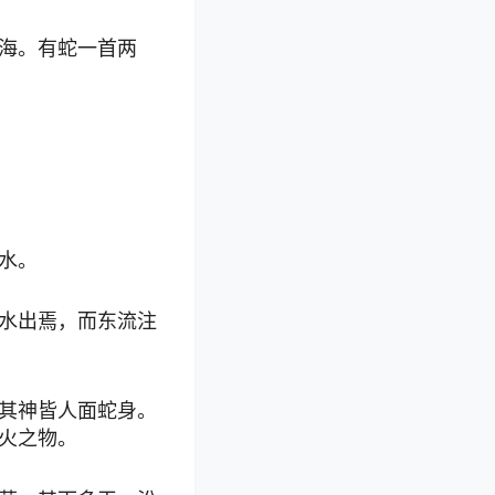
海。有蛇一首两
水。
水出焉，而东流注
其神皆人面蛇身。
火之物。