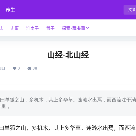
养生
文章
法
史事
淮南子
管子
探索-藏书阁
山经·北山经
0
38
6日
单狐之山，多机木，其上多华草。逢漨水出焉，而西流注于泑
十里，
曰单狐之山，多机木，其上多华草。逢漨水出焉，而西流