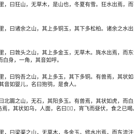
里，曰狂山，无草木，是山也，冬夏有雪。狂水出焉，而
里，曰诸余之山，其上多铜玉，其下多松柏。诸余之水出
里，曰敦头之山，其上多金玉，无草木。旄水出焉，而东
尾而白身，一角，其音如呼。
里，曰钩吾之山，其上多玉，其下多铜。有兽焉，其状如
其音如婴儿，名曰狍鸮，是食人。
曰北嚻之山，无石，其阳多玉。有兽焉，其状如虎，而白
鸟焉，其状如乌，人面，名曰𪄀𪃑，宵飞而昼伏，食之已
里，曰梁渠之山，无草木，多金玉。修水出焉，而东流注