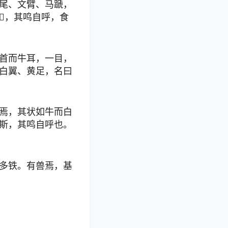
尾、文臂、马蹏，
，其鸣自呼，食
首而牛耳，一目，
白翼、黄足，名曰
焉，其状如牛而白
斯，其鸣自呼也。
多铁。有兽焉，基