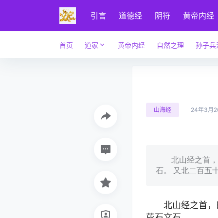
引言
道德经
阴符
黄帝内经
首页
道家
黄帝内经
自然之理
孙子兵
山海经
24年3月2
北山经之首，曰
石。 又北二百五
北山经之首，
芘石文石。