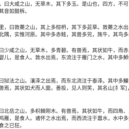
，曰大咸之山，无草木，其下多玉。是山也，四方，不可
其音如鼓柝。
里，曰敦薨之山，其上多棕枬，其下多茈草。敦薨之水出
北隅，实惟河原。其中多赤鲑，其兽多兕，旄牛，其鸟多
曰少咸之山，无草木，多青碧。有兽焉，其状如牛，而赤
婴儿，是食人。敦水出焉，东流注于雁门之水，其中多魳
曰狱法之山。瀼泽之出焉，而东北流注于泰泽。其中多䲃
兽焉，其状如犬而人面，善投，见人则笑，其名山[犭军]
曰北岳之山，多枳棘刚木。有兽焉，其状如牛，而四角、
鸣雁，是食人。诸怀之水出焉，而西流注于嚣水，水中多
食之已狂。