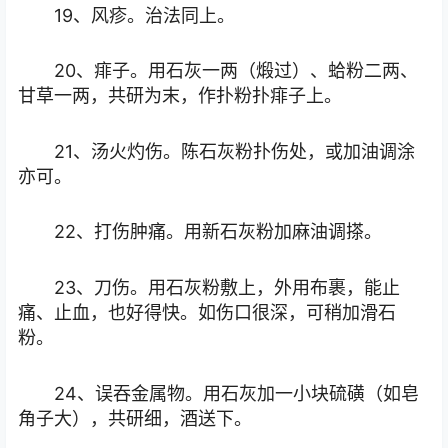
19、风疹。治法同上。
20、痱子。用石灰一两（煅过）、蛤粉二两、
甘草一两，共研为末，作扑粉扑痱子上。
21、汤火灼伤。陈石灰粉扑伤处，或加油调涂
亦可。
22、打伤肿痛。用新石灰粉加麻油调搽。
23、刀伤。用石灰粉敷上，外用布裹，能止
痛、止血，也好得快。如伤口很深，可稍加滑石
粉。
24、误吞金属物。用石灰加一小块硫磺（如皂
角子大），共研细，酒送下。