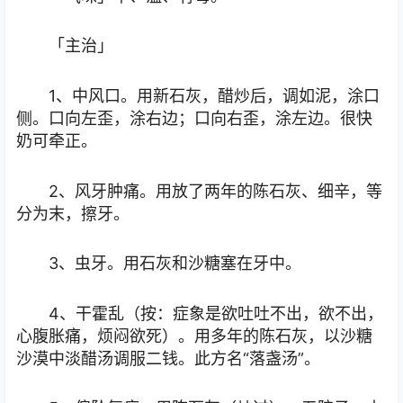
「主治」
1、中风口。用新石灰，醋炒后，调如泥，涂口
侧。口向左歪，涂右边；口向右歪，涂左边。很快
奶可牵正。
2、风牙肿痛。用放了两年的陈石灰、细辛，等
分为末，擦牙。
3、虫牙。用石灰和沙糖塞在牙中。
4、干霍乱（按：症象是欲吐吐不出，欲不出，
心腹胀痛，烦闷欲死）。用多年的陈石灰，以沙糖
沙漠中淡醋汤调服二钱。此方名“落盏汤”。