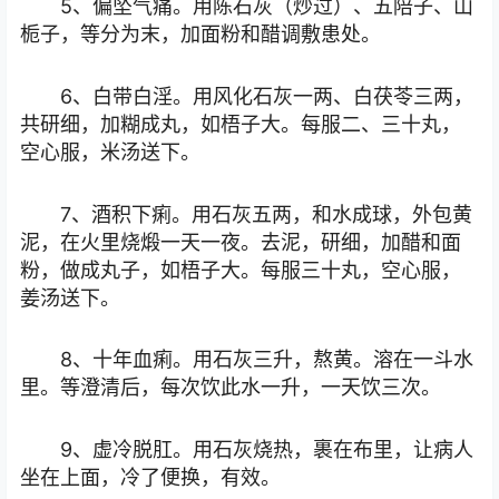
5、偏坠气痛。用陈石灰（炒过）、五陪子、山
栀子，等分为末，加面粉和醋调敷患处。
6、白带白淫。用风化石灰一两、白茯苓三两，
共研细，加糊成丸，如梧子大。每服二、三十丸，
空心服，米汤送下。
7、酒积下痢。用石灰五两，和水成球，外包黄
泥，在火里烧煅一天一夜。去泥，研细，加醋和面
粉，做成丸子，如梧子大。每服三十丸，空心服，
姜汤送下。
8、十年血痢。用石灰三升，熬黄。溶在一斗水
里。等澄清后，每次饮此水一升，一天饮三次。
9、虚冷脱肛。用石灰烧热，裹在布里，让病人
坐在上面，冷了便换，有效。