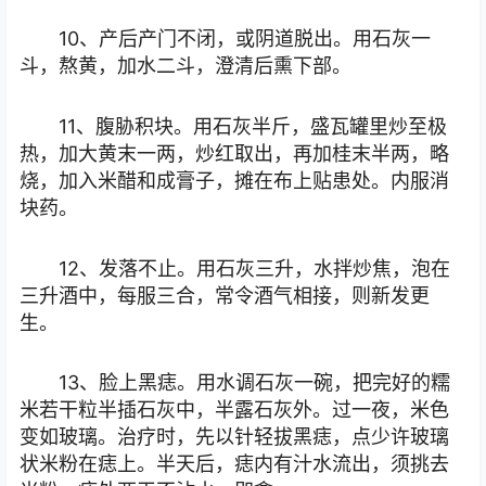
10、产后产门不闭，或阴道脱出。用石灰一
斗，熬黄，加水二斗，澄清后熏下部。
11、腹胁积块。用石灰半斤，盛瓦罐里炒至极
热，加大黄末一两，炒红取出，再加桂末半两，略
烧，加入米醋和成膏子，摊在布上贴患处。内服消
块药。
12、发落不止。用石灰三升，水拌炒焦，泡在
三升酒中，每服三合，常令酒气相接，则新发更
生。
13、脸上黑痣。用水调石灰一碗，把完好的糯
米若干粒半插石灰中，半露石灰外。过一夜，米色
变如玻璃。治疗时，先以针轻拔黑痣，点少许玻璃
状米粉在痣上。半天后，痣内有汁水流出，须挑去