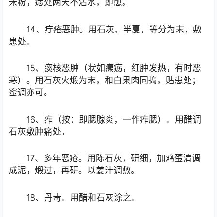
米粉，痣处两天不沾水，即愈。
14、疔疮恶肿。用石灰、半夏，等分为末，敷
患处。
15、痰核恶肿（状如瘰疬，红肿发热，有时恶
寒）。用石灰火煅为末，和白果肉同捣，贴患处；
蜜调亦可。
16、痄（按：即腮腺炎，一作痄腮）。用醋调
石灰敷肿痛处。
17、多年恶疮。用陈石灰，研细，加鸡蛋清调
成泥，煅过，再研。以姜汁调敷。
18、丹毒。用醋和石灰涂之。