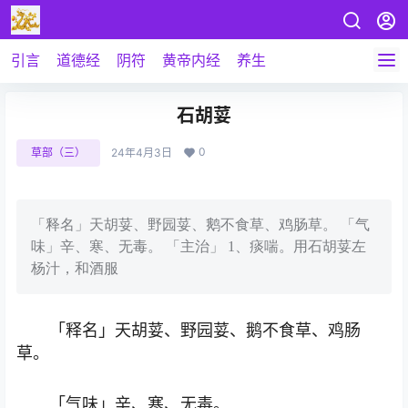
引言
道德经
阴符
黄帝内经
养生
石胡荽
0
草部（三）
24年4月3日
「释名」天胡荽、野园荽、鹅不食草、鸡肠草。 「气
味」辛、寒、无毒。 「主治」 1、痰喘。用石胡荽左
杨汁，和酒服
「释名」天胡荽、野园荽、鹅不食草、鸡肠
草。
「气味」辛、寒、无毒。