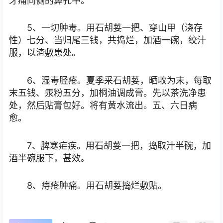
牙痛同侧的鼻孔中。
5、一切肿毒。用石胡荽一把、穿山甲（浇存
性）七分、当归尾三钱，共捣烂，加酒一碗，绞汁
服，以渣敷患处。
6、湿毒胫疮。夏季采石胡荽，晒收为末，每取
末五钱、汞粉五分，加桐油调成膏。先以茶洗净患
处，然后贴膏包好。将有黄水流出。五、六日病
愈。
7、脾寒疟疾。用石胡荽一把，捣取汁半碗，加
酒半碗服下，甚效。
8、痔疮肿痛。用石胡荽捣烂敷贴。