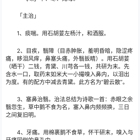
「主治」
1、痰喘。用石胡荽左杨汁，和酒服。
2、目疾，翳障（目赤肿胀，羞明昏暗，隐涩疼
痛，眵泪风痒，鼻塞头痛，外翳扳睛）。用石胡荽
（晒干）二钱，青黛、川芎各一钱，共研为末。先
含水一口，取药末如米大一小撮嗅入鼻内，以泪出
为度。有的配方中减去青黛。此方名为“碧云散”。
3、塞鼻治翳。治法总结为诗歌一首：赤眼之余
翳忽生，草中鹅不食为名，塞入鼻内频频换，三日
之间复旧明。
4、牙痛。用棉裹鹅不食草，怀干研末，嗅入与