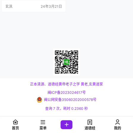
好地理解量子力学的基本概念和方
玄沨
24年3月21日
法。卷I中，作者首先介绍了量子力
学的基本概念和数学基础（波函
数、算符、量子态等）。 书本比较
重，请耐心等一等。。。 注意：小
程序都无法加载书本的，请在浏览
器中打开本站阅读。
正本清源、道德经黄帝老子之学
黄老,玄黄道家
闽ICP备2023024617号
闽公网安备35060202000578号
查询 7 次，耗时 0.2360 秒
首页
菜单
道德经
我的