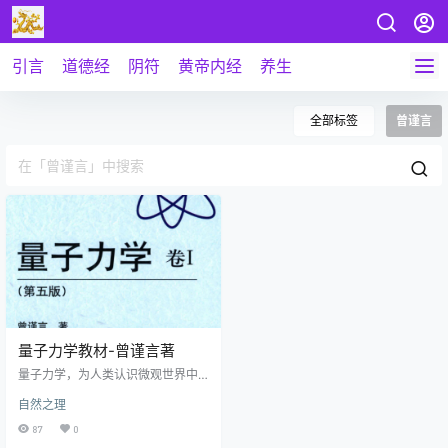
引言
道德经
阴符
黄帝内经
养生
全部标签
曾谨言
量子力学教材-曾谨言著
量子力学，为人类认识微观世界中
粒子的运动及相互作用的理论成
自然之理
果。曾谨言教授所著的《量子力学
卷I+卷II第五版》教材，理论系统全
87
0
面，注重与实验的联系，让读者更