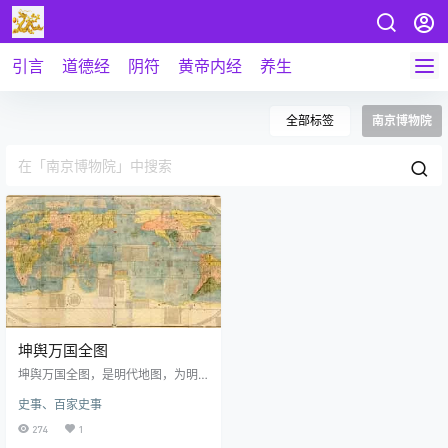
引言
道德经
阴符
黄帝内经
养生
全部标签
南京博物院
坤舆万国全图
坤舆万国全图，是明代地图，为明
万历三十六年（道历4305年）宫廷
史事、百家史事
中的彩色摹绘本。《坤舆万国全
图》通幅纵 168.7厘米，横380.2厘
274
1
米。这幅地图所绘不同颜色五大洲