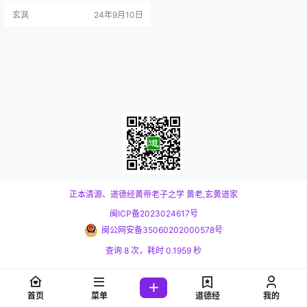
中，山脉以写景法描绘，河流以双
玄沨
24年9月10日
曲线绘写，海洋则以深绿色绘出水
波，整幅地图和谐而又富有层次
感。现收藏于南京博物院。 加载
中、稍等|可另存下载放大查看地图
正本清源、道德经黄帝老子之学
黄老,玄黄道家
闽ICP备2023024617号
闽公网安备35060202000578号
查询 8 次，耗时 0.1959 秒
首页
菜单
道德经
我的