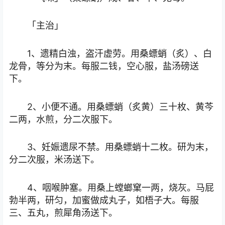
「主治」
1、遗精白浊，盗汗虚劳。用桑螵蛸（炙）、白
龙骨，等分为末。每服二钱，空心服，盐汤磅送
下。
2、小便不通。用桑螵蛸（炙黄）三十枚、黄芩
二两，水煎，分二次服下。
3、妊娠遗尿不禁。用桑螵蛸十二枚。研为末，
分二次服，米汤送下。
4、咽喉肿塞。用桑上螳螂窠一两，烧灰。马屁
勃半两，研匀，加蜜做成丸子，如梧子大。每服
三、五丸，煎犀角汤送下。