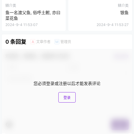
鳞介类
鳞介类
鱼一名渡父鱼, 俗呼土鲋, 亦曰
银鱼
菜花鱼
2024-9-4 11:53:07
2024-9-4 11:53:27
0 条回复
文章作者
管理员
A
M
欢迎您，新朋友，感谢参与互动！
确认修改
您必须登录或注册以后才能发表评论
登录
提交