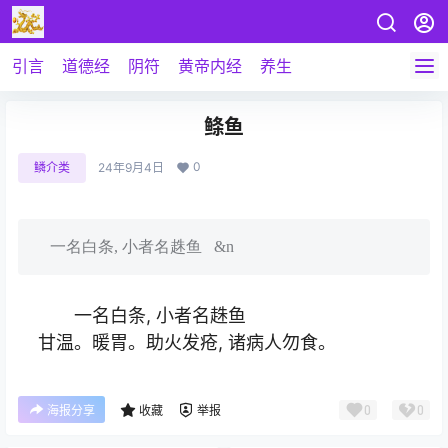
引言
道德经
阴符
黄帝内经
养生
鲦鱼
0
鳞介类
24年9月4日
一名白条, 小者名趎鱼 &n
一名白条, 小者名趎鱼
甘温。暖胃。助火发疮, 诸病人勿食。
0
0
海报分享
收藏
举报