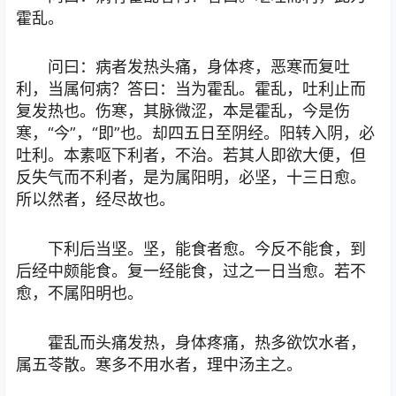
霍乱。
问曰：病者发热头痛，身体疼，恶寒而复吐
利，当属何病？答曰：当为霍乱。霍乱，吐利止而
复发热也。伤寒，其脉微涩，本是霍乱，今是伤
寒，“今”，“即”也。却四五日至阴经。阳转入阴，必
吐利。本素呕下利者，不治。若其人即欲大便，但
反失气而不利者，是为属阳明，必坚，十三日愈。
所以然者，经尽故也。
下利后当坚。坚，能食者愈。今反不能食，到
后经中颇能食。复一经能食，过之一日当愈。若不
愈，不属阳明也。
霍乱而头痛发热，身体疼痛，热多欲饮水者，
属五苓散。寒多不用水者，理中汤主之。