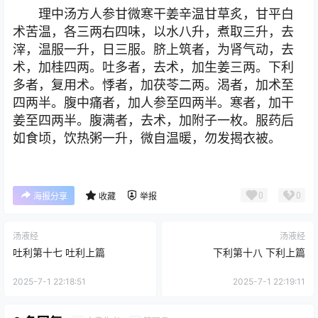
理中汤方人参甘微寒干姜辛温甘草炙，甘平白
术苦温，各三两右四味，以水八升，煮取三升，去
滓，温服一升，日三服。脐上筑者，为肾气动，去
术，加桂四两。吐多者，去术，加生姜三两。下利
多者，复用术。悸者，加茯苓二两。渴者，加术至
四两半。腹中痛者，加人参至四两半。寒者，加干
姜至四两半。腹满者，去术，加附子一枚。服药后
如食顷，饮热粥一升，微自温暖，勿发揭衣被。
0
0
海报分享
收藏
举报
汤液经
汤液经
吐利第十七 吐利上篇
下利第十八 下利上篇
2025-7-1 22:18:51
2025-7-1 22:19:11