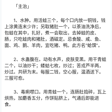
「主治」
1、水肿。用活蛙三个，每个口内放一铜钱，钱
上涂黄连末少许；另取猪肚一个，以茶油洗净后，
包蛙在其中，扎好，煮一会取出，去掉蛙的皮、
肠，只吃蛙肉和猪肚，酒磁定。忌食酸、咸、鱼、
面、鸡、鹅、羊肉，宜吃猪、鸭。此方名“蛤馔”。
2、水蛊腹在。动有水声，皮肤变黑。用干青蛙
二个，以油炒干；蝼蛄七枚，炒过；苦戎芦半两，
炒过。共研为末。每服二钱，空心服，温酒送下。
三服可愈。
3、毒痢噤口。用青蛙一个，连肠肚捣碎，瓦上
烘热，加麝香五分，作饼贴脐上，气通后即能进
食。