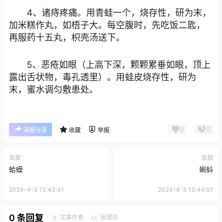
4、诸痔疼痛。用青蛙一个，烧存性，研为末，
加米糕作丸，如梧子大。每空腹时，先吃饭二匙，
再服药十五丸，枳壳汤送下。
5、恶疮如眼（上高下深，颗颗累垂如眼，顶上
露出舌状物，毒孔透里）。用蛙皮烧存性，研为
末，蜜水调匀敷患处。
0
0
海报分享
收藏
举报
虫部
虫部
蛤蟆
蝌蚪
2024-4-3 13:43:41
2024-4-3 13:44:01
0 条回复
文章作者
管理员
A
M