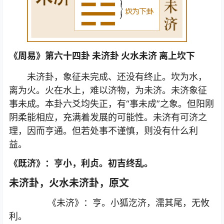
《周易》第六十四卦 未济卦 火水未济 离上坎下
未济卦，象征未完成、还没有终止。坎为水，
离为火。火在水上，难以济物，为未济。未济象征
事未成。本卦六爻均失正，有“事未成”之象。但阳刚
阴柔能相应，充满着发展的可能性。未济有可济之
理，因而亨通。但若处事不谨慎，则没有什么利
益。
《既济》：亨小，利贞。初吉终乱。
未济卦，火水未济卦，原文
《未济》：亨。小狐汔济，濡其尾，无攸
利。