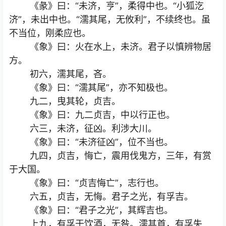
《彖》曰：“未济，亨”，柔得中也。“小狐汔
济”，未出中也。“濡其尾，无攸利”，不续终也。虽
不当位，刚柔应也。
《象》曰：火在水上，未济。君子以慎辨物居
方。
初六，濡其尾，吝。
《象》曰：“濡其尾”，亦不知极也。
九二，曳其轮，贞吉。
《象》曰：九二贞吉，中以行正也。
六三，未济，征凶。利涉大川。
《象》曰：“未济征凶”，位不当也。
九四，贞吉，悔亡，震用伐鬼方，三年，有赏
于大国。
《象》曰：“贞吉悔亡”，志行也。
六五，贞吉，无悔。君子之光，有孚吉。
《象》曰：“君子之光”，其辉吉也。
上九，有孚于饮酒，无咎。濡其首，有孚失