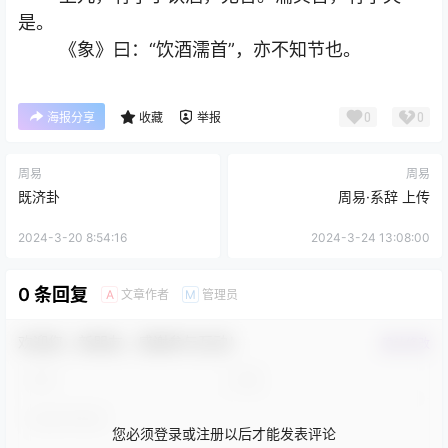
是。
《象》曰：“饮酒濡首”，亦不知节也。
0
0
海报分享
收藏
举报
周易
周易
既济卦
周易·系辞 上传
2024-3-20 8:54:16
2024-3-24 13:08:00
0 条回复
文章作者
管理员
A
M
欢迎您，新朋友，感谢参与互动！
确认修改
您必须登录或注册以后才能发表评论