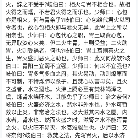
火，辞之不受乎?岐伯曰：相火与胃不相合也，故相
火得之而燔，不若君火得之而乐也。少师曰：心包
亦是相火，何与胃亲乎?岐伯曰：心包络代君火以司
令者也，故心包相火即与君火无异，此胃上之所以
相亲也。少师曰：心包代心之职，胃土取资心包，
无异取资心火矣。但二火生胃，土则受益；二火助
胃，火则受祸者，何也?岐伯曰：胃土衰则喜火之
生，胃火盛则恶火之助也。少师曰：此又何故欤?岐
伯曰：胃阳土宜弱不宜强。少师曰：何以不宜强也?
岐伯曰：胃多气多血之府，其火易动，动则燎原而
不可制，不特烁肺以杀子，且焚心以害母矣，且火
之盛者，水之涸也。火沸上腾必至有焚林竭泽之
虞，烁肾水烧肝木，其能免乎了少师曰：治之奈何?
岐伯曰：火盛必济之水，然水非外水也，外水可暂
救以止炎，非常治之法也。必大滋其内水之匮。内
水者，肾水也。然而火盛之时，滋肾之水不能泻胃
之火，以火旺不易灭，水衰难骤生也。少师曰：又
将奈何?岐伯曰：救焚之法，先泻胃火，后以水济