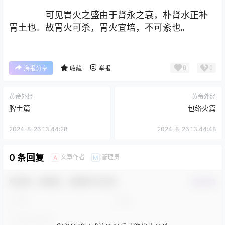
可见胃火之盛由于肾永之衰，朴肾水正补
胃土也。故胃火可杀，胃火宜培，不可紊也。
0
0
海报分享
收藏
举报
黄帝外经
黄帝外经
脾土篇
包络火篇
2024-8-26 13:44:28
2024-8-26 13:44:48
0 条回复
文章作者
管理员
A
M
欢迎您，新朋友，感谢参与互动！
确认修改