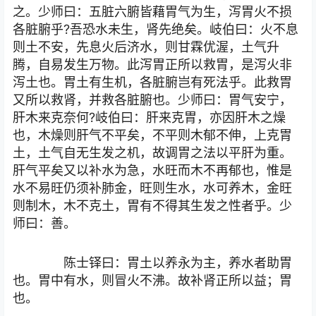
之。少师曰：五脏六腑皆藉胃气为生，泻胃火不损
各脏腑乎?吾恐水未生，肾先绝矣。岐伯曰：火不息
则土不安，先息火后济水，则甘霖优渥，土气升
腾，自易发生万物。此泻胃正所以救胃，是泻火非
泻土也。胃土有生机，各脏腑岂有死法乎。此救胃
又所以救肾，并救各脏腑也。少师曰：胃气安宁，
肝木来克奈何?岐伯曰：肝来克胃，亦因肝木之燥
也，木燥则肝气不平矣，不平则木郁不伸，上克胃
土，土气自无生发之机，故调胃之法以平肝为重。
肝气平矣又以补水为急，水旺而木不再郁也，惟是
水不易旺仍须补肺金，旺则生水，水可养木，金旺
则制木，木不克土，胃有不得其生发之性者乎。少
师曰：善。
陈士铎曰：胃土以养永为主，养水者助胃
也。胃中有水，则冒火不沸。故补肾正所以益；胃
也。