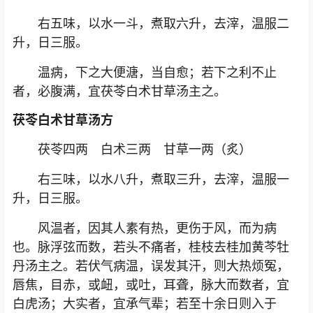
右五味，以水一斗，煮取六升，去滓，温服二
升，日三服。
温病，下之大便溏，当自愈；若下之利不止
者，必腹满，宜茯苓白术甘草汤主之。
茯苓白术甘草汤方
茯苓四两 白术三两 甘草一两（炙）
右三味，以水八升，煮取三升，去滓，温服一
升，日三服。
风温者，因其人素有热，更伤于风，而为病
也。脉浮弦而数，若头不痛者，桂枝去桂加黄芩牡
丹汤主之。若伏气病温，误发其汗，则大热烦冤，
唇焦，目赤，或衄，或吐，耳聋，脉大而数者，宜
白虎汤；大实者，宜承气辈；若至十余日则入于