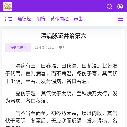
引言
道德经
阴符
黄帝内经
养生
温病脉证并治第六
0
伤寒杂病论
25年3月25日
温病有三：曰春温、曰秋温、曰冬温。此皆发
于伏气，夏则病暑，而不病温。冬伤于寒，其气伏
于少阴，至春乃发为温病，名曰春温。
夏伤于湿，其气伏于太阴，至秋燥乃大行，发
为温病，名曰秋温。
气不当至而至，初冬乃大寒，燥以内收，其气
伏于厥阴，冬至后，天应寒而反温，发为温病，名