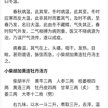
曰冬温。
春秋病温，此其常，冬时病温，此其变。冬时
应寒而反大温，此非其时而蓄其气，及时不病，至
春乃发，名曰大温。此由冬不藏精，气失其正，春
时阳气外发，二气相搏为病则重，医又不晓病源为
治，乃误尸气流传，遂以成疫。
病春温，其气在上，头痛，咽干，发热，目
眩，甚则谵语，脉弦而急，小柴胡加黄连牡丹汤主
之。
小柴胡加黄连牡丹汤方
柴胡半斤 黄芩三两 人参三两 栝蒌根四
两 黄连三两 牡丹皮四两 甘草三两（炙） 生
姜三两 大枣十二枚（劈）
右九味，以水一斗二升，煮取三升，去滓，温