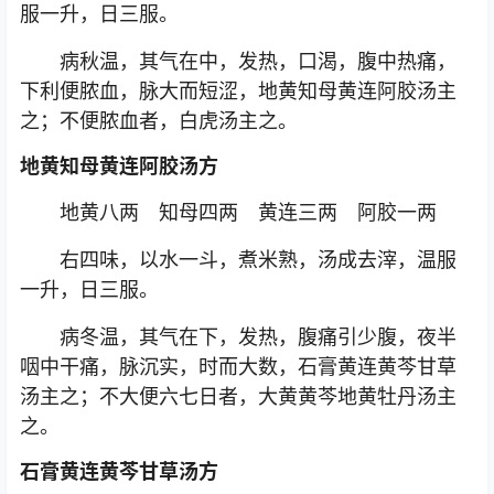
服一升，日三服。
病秋温，其气在中，发热，口渴，腹中热痛，
下利便脓血，脉大而短涩，地黄知母黄连阿胶汤主
之；不便脓血者，白虎汤主之。
地黄知母黄连阿胶汤方
地黄八两 知母四两 黄连三两 阿胶一两
右四味，以水一斗，煮米熟，汤成去滓，温服
一升，日三服。
病冬温，其气在下，发热，腹痛引少腹，夜半
咽中干痛，脉沉实，时而大数，石膏黄连黄芩甘草
汤主之；不大便六七日者，大黄黄芩地黄牡丹汤主
之。
石膏黄连黄芩甘草汤方