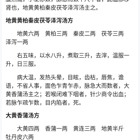
肾也，地黄黄柏秦皮茯苓泽泻汤主之。
地黄黄柏秦皮茯苓泽泻汤方
地黄六两 黄柏三两 秦皮二两 茯苓三两
泽泻一两
右五味，以水八升，煮取三升，去滓，温服一
升，日三服。
病大温，发热头晕，目眩，齿枯，唇焦，谵
语，不省人事，面色乍青乍赤，脉急大而数者，大
黄香蒲汤主之；若喉闭难下咽者，针少商令出血；
若脉乍疏乍数，目内陷者，死。
大黄香蒲汤方
大黄四两 香蒲一两 黄连三两 地黄半斤
牡丹皮六两