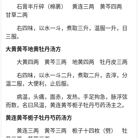
石膏半斤碎（棉裹） 黄连三两 黄芩四两
甘草二两
右四味，以水一斗，煮取三升，温服一升，日
三服。
大黄黄芩地黄牡丹汤方
大黄四两 黄芩三两 地黄四两 牡丹皮三两
右四味，以水一斗二升，煮取二升，去滓，分
温二服，大便利，止后服。
病温，头痛，面赤，发热，手足拘急，脉浮弦
而数，名曰风温，黄连黄芩栀子牡丹芍药汤主之。
黄连黄芩栀子牡丹芍药汤方
黄连三两 黄芩三两 栀子十四枚（劈） 牡