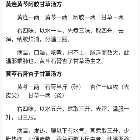
黄连黄芩阿胶甘草汤方
黄连一两 黄芩一两 阿胶一两 甘草一两
右四味，以水一斗，先煮三味，取四升，去
滓，纳胶烊消，分温三服。
病温，口渴，咳嗽，衄不止，脉浮而数大，此
温邪乘肺也，黄芩石膏杏子甘草汤主之。
黄芩石膏杏子甘草汤方
黄芩三两 石膏半斤（碎） 杏仁十四枚（去
皮尖） 甘草一两（炙）
右四味，以水五升，煮取三升，去滓，温服一
升，日三服。
病温，发热，腰以下有水气，甚煮取三升，少
腹热痛，小便赤数，脉急而数下尺中者，此温邪移