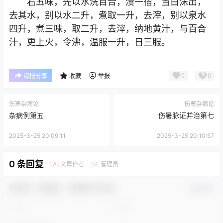
右五味，先以水洗百合，渍一宿，当白沫出，
去其水，别以水二升，煮取一升，去滓，别以泉水
四升，煮三味，取二升，去滓，纳地黄汁，与百合
汁，更上火，令沸，温服一升，日三服。
0
0
海报分享
收藏
举报
伤寒杂病论
伤寒杂病论
杂病例第五
伤暑脉证并治第七
2025-3-25 20:09:11
2025-3-25 20:10:57
0 条回复
文章作者
管理员
A
M
欢迎您，新朋友，感谢参与互动！
确认修改