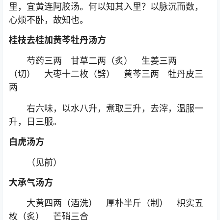
里，宜黄连阿胶汤。何以知其入里？以脉沉而数，
心烦不卧，故知也。
桂枝去桂加黄芩牡丹汤方
芍药三两 甘草二两（炙） 生姜三两
（切） 大枣十二枚（劈） 黄芩三两 牡丹皮三
两
右六味，以水八升，煮取三升，去滓，温服一
升，日三服。
白虎汤方
（见前）
大承气汤方
大黄四两（酒洗） 厚朴半斤（制） 枳实五
枚（炙） 芒硝三合