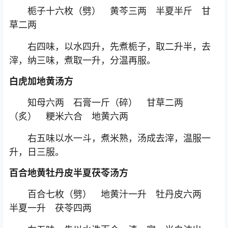
栀子十六枚（劈） 黄芩三两 半夏半斤 甘
草二两
右四味，以水四升，先煮栀子，取二升半，去
滓，纳三味，煮取一升，分温再服。
白虎加地黄汤方
知母六两 石膏一斤（碎） 甘草二两
（炙） 粳米六合 地黄六两
右五味以水一斗，煮米熟，汤成去滓，温服一
升，日三服。
百合地黄牡丹皮半夏茯苓汤方
百合七枚（劈） 地黄汁一升 牡丹皮六两
半夏一升 茯苓四两