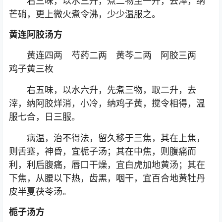
右三味，以水三升，煮二物至一升，去滓，纳
芒硝，更上微火煮令沸，少少温服之。
黄连阿胶汤方
黄连四两 芍药二两 黄芩二两 阿胶三两
鸡子黄三枚
右五味，以水六升，先煮三物，取二升，去
滓，纳阿胶烊消，小冷，纳鸡子黄，搅令相得，温
服七合，日三服。
病温，治不得法，留久移于三焦，其在上焦，
则舌蹇，神昏，宜栀子汤；其在中焦，则腹痛而
利，利后腹痛，唇口干燥，宜白虎加地黄汤；其在
下焦，从腰以下热，齿黑，咽干，宜百合地黄牡丹
皮半夏茯苓汤。
栀子汤方