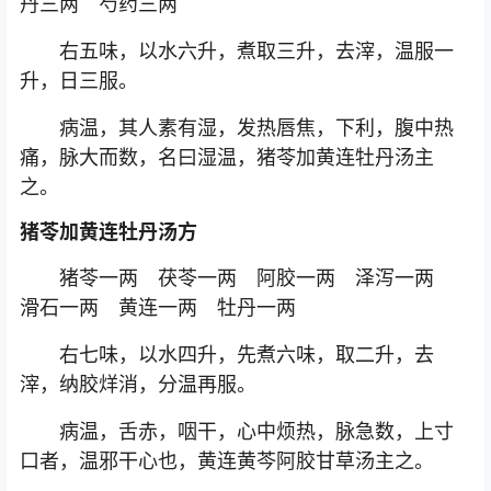
丹三两 芍药三两
右五味，以水六升，煮取三升，去滓，温服一
升，日三服。
病温，其人素有湿，发热唇焦，下利，腹中热
痛，脉大而数，名曰湿温，猪苓加黄连牡丹汤主
之。
猪苓加黄连牡丹汤方
猪苓一两 茯苓一两 阿胶一两 泽泻一两
滑石一两 黄连一两 牡丹一两
右七味，以水四升，先煮六味，取二升，去
滓，纳胶烊消，分温再服。
病温，舌赤，咽干，心中烦热，脉急数，上寸
口者，温邪干心也，黄连黄芩阿胶甘草汤主之。