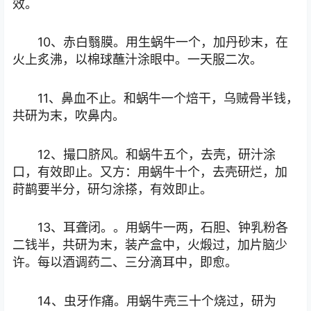
效。
10、赤白翳膜。用生蜗牛一个，加丹砂末，在
火上炙沸，以棉球蘸汁涂眼中。一天服二次。
11、鼻血不止。和蜗牛一个焙干，乌贼骨半钱，
共研为末，吹鼻内。
12、撮口脐风。和蜗牛五个，去壳，研汁涂
口，有效即止。又方：用蜗牛十个，去壳研烂，加
莳鹋要半分，研匀涂搽，有效即止。
13、耳聋闭。。用蜗牛一两，石胆、钟乳粉各
二钱半，共研为末，装产盒中，火煅过，加片脑少
许。每以酒调药二、三分滴耳中，即愈。
14、虫牙作痛。用蜗牛壳三十个烧过，研为