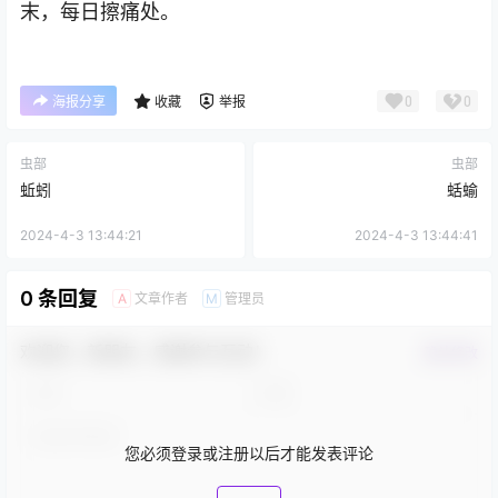
末，每日擦痛处。
0
0
海报分享
收藏
举报
虫部
虫部
蚯蚓
蛞蝓
2024-4-3 13:44:21
2024-4-3 13:44:41
0 条回复
文章作者
管理员
A
M
欢迎您，新朋友，感谢参与互动！
确认修改
您必须登录或注册以后才能发表评论