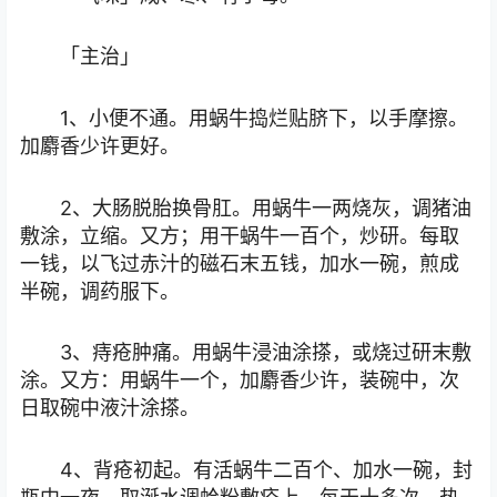
「主治」
1、小便不通。用蜗牛捣烂贴脐下，以手摩擦。
加麝香少许更好。
2、大肠脱胎换骨肛。用蜗牛一两烧灰，调猪油
敷涂，立缩。又方；用干蜗牛一百个，炒研。每取
一钱，以飞过赤汁的磁石末五钱，加水一碗，煎成
半碗，调药服下。
3、痔疮肿痛。用蜗牛浸油涂搽，或烧过研末敷
涂。又方：用蜗牛一个，加麝香少许，装碗中，次
日取碗中液汁涂搽。
4、背疮初起。有活蜗牛二百个、加水一碗，封