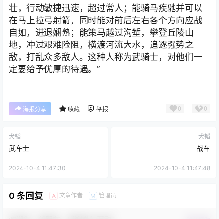
壮，行动敏捷迅速，超过常人；能骑马疾驰并可以
在马上拉弓射箭，同时能对前后左右各个方向应战
自如，进退娴熟；能策马越过沟堑，攀登丘陵山
地，冲过艰难险阻，横渡河流大水，追逐强势之
敌，打乱众多敌人。这种人称为武骑士，对他们一
定要给予优厚的待遇。”
0
0
海报分享
收藏
举报
犬韬
犬韬
武车士
战车
2024-10-4 11:47:30
2024-10-4 11:47:48
0 条回复
文章作者
管理员
A
M