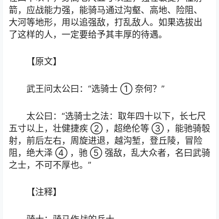
箭，应战能力强，能骑马通过沟壑、高地、险阻、
大河等地形，用以追强敌，打乱敌人。如果选拔出
了这样的人，一定要给予其丰厚的待遇。
【原文】
武王问太公曰：“选骑士 ① 奈何？”
太公曰：“选骑士之法：取年四十以下，长七尺
五寸以上，壮健捷疾 ② ，超绝伦等 ③ ，能驰骑彀
射，前后左右，周旋进退，越沟堑，登丘陵，冒险
阻，绝大泽 ④ ，驰 ⑤ 强敌，乱大众者，名曰武骑
之士，不可不厚也。”
【注释】