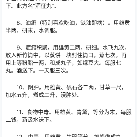
下。此方名“酒征丸”。
8、油癖（特别喜欢吃油，缺油即病）。用雄黄
半两，研末，水调服。
9、症瘕积聚。用雄黄二两，研细。水飞九次，
放入新竹筒中，以蒸饼一块封住筒口，蒸七次。再
用上等粉脂一两，和成丸子，如绿豆大。每服七
丸。酒送下。一天服三次。
10、阴肿。用雄黄、矾石各二两，甘草一尺，
加水五升，煮成二升，浸肿处。
11、食物中毒。用雄黄、青黛，等分为末，每服
二钱，新汲水送下。
12、虫毒。用雄黄、生矾等分，加蜡做成丸