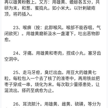
再以雄黄粉敷上。又方：用雄黄、蟾蜍各五分，共
研为末，和葱、蜜捣丸，如小米大。以针剌破疮
顶，将药插入。
23、喉痹（按：此即喉风。喉部不能吞咽，气
闭欲死）。用雄黄磨新汲水一盏灌下，吐出恶物即
愈。
24、牙痛。用雄黄和枣肉，捏成小丸，塞牙齿
空洞中。
25、走马牙疳，臭烂出血。用豆大的雄黄七
粒，每粒包入一个去了核了的淮枣中，再用铁丝把
枣子穿成一串，烧化为末。每次取少量搽患处，让
涎流出。搽药至病愈为止。
26、耳流脓汁。用雄黄、雌黄、硫磺，等分为