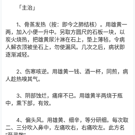
「主治」
1、骨蒸发热（按：即今之肺结核）。用雄黄一
两，加入小便一升中。另取方圆尺的石板一块，以
炭火烧热，把雄黄尿汁淋在石上，垫上薄毡，令病
人解衣顶被坐石上，勿使漏风。几次之后，病状即
逐渐减轻。
2、伤寒咳逆。用雄黄一钱、酒一杯，同煎，病
人趁热嗅其气。
3、阴部蚀烂，痛痒不已。用雄黄半两烧于瓶
中，熏下部，有效。
4、偏头风。用雄黄、细辛，等分研细。每次取
二、三分吹入鼻中，左痛吹右，右痛吹左。此方名