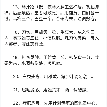
17、马汗疮（按：牧马人多生这种疮，初起肿
痛，后感烦热，重者可致死）。用雄黄、白矾各一
钱，乌梅三个，巴豆一个，合研为末，油调敷疮。
18、刀伤。用雄黄一粒，半豆大，放入伤口
内，另取雄黄五钱，小便送服。凡刀伤感染，毒入
内部者，服此药有效。
19、打伤发肿。用雄黄二分、密陀僧一分，共
研为末，水调敷伤处。极见效。
20、白秃头疮。用雄黄、猪胆汁调匀敷上。
21、眉毛脱落。用雄黄末一两，调醋搽。
22、疔疮恶毒。先用针剌毒疮的四边及中心，