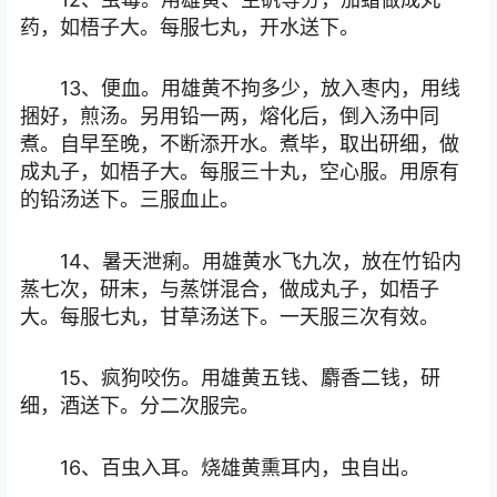
药，如梧子大。每服七丸，开水送下。
13、便血。用雄黄不拘多少，放入枣内，用线
捆好，煎汤。另用铅一两，熔化后，倒入汤中同
煮。自早至晚，不断添开水。煮毕，取出研细，做
成丸子，如梧子大。每服三十丸，空心服。用原有
的铅汤送下。三服血止。
14、暑天泄痢。用雄黄水飞九次，放在竹铅内
蒸七次，研末，与蒸饼混合，做成丸子，如梧子
大。每服七丸，甘草汤送下。一天服三次有效。
15、疯狗咬伤。用雄黄五钱、麝香二钱，研
细，酒送下。分二次服完。
16、百虫入耳。烧雄黄熏耳内，虫自出。