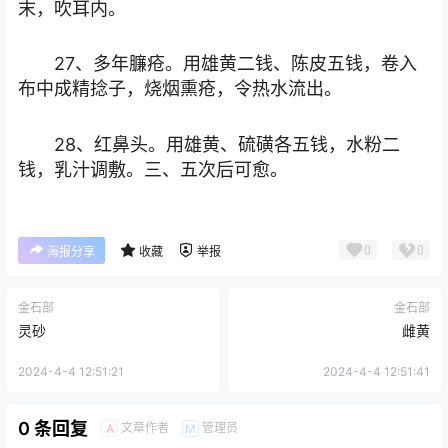
末，吹耳内。
27、多年臁疮。用雄黄二钱、陈皮五钱，卷入
布中成精捻子，烧烟熏疮，令热水流出。
28、红鼻头。用雄黄、硫磺各五钱，水粉二
钱，乳汁调敷。三、五次后可愈。
0
0
海报分享
收藏
举报
金石部
金石部
灵砂
雌黄
2024-4-4 12:51:21
2024-4-4 12:51:41
0 条回复
文章作者
管理员
A
M