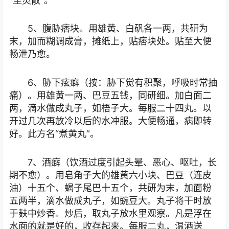
“至灵散”。
5、腹胁痞块。用雄黄、白矾各一两，共研为
末，加而糊调成膏，摊纸上，贴痞块处。贴至大便
畅泄乃愈。
6、胁下痃癖（按：胁下觉有积聚，呼吸时常抽
痛）。用雄黄一两、巴豆五钱，同研细。加白面二
两，滴水做成丸子，如梧子大。每服二十四丸。以
开过几次再放冷以后的水冲服。大便畅通，病即转
好。此方名“煮黄丸”。
7、酒癖（饮酒过度引起头晕、恶心、呕吐，长
期不愈）。用皂角子大的雄黄六小块、巴豆（连皮
油）十五个、蝎子尾巴十五个，共研为末，加面粉
五两半，滴水做成丸子，如豌豆大。丸子将干时放
于麸中炒香。炒后，取丸子放水里观察。凡是浮在
水面的就是好的，收存起来。每服二丸，温酒送