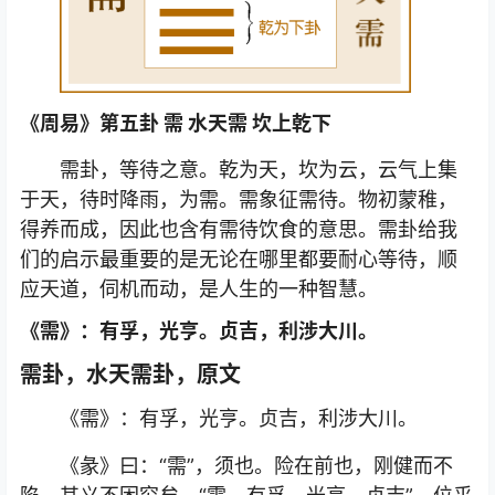
《周易》第五卦 需 水天需 坎上乾下
需卦，等待之意。乾为天，坎为云，云气上集
于天，待时降雨，为需。需象征需待。物初蒙稚，
得养而成，因此也含有需待饮食的意思。需卦给我
们的启示最重要的是无论在哪里都要耐心等待，顺
应天道，伺机而动，是人生的一种智慧。
《需》：有孚，光亨。贞吉，利涉大川。
需卦，水天需卦，原文
《需》：有孚，光亨。贞吉，利涉大川。
《彖》曰：“需”，须也。险在前也，刚健而不