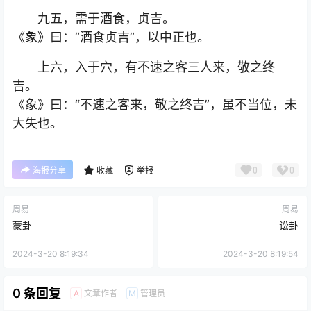
九五，需于酒食，贞吉。
《象》曰：“酒食贞吉”，以中正也。
上六，入于穴，有不速之客三人来，敬之终
吉。
《象》曰：“不速之客来，敬之终吉”，虽不当位，未
大失也。
0
0
海报分享
收藏
举报
周易
周易
蒙卦
讼卦
2024-3-20 8:19:34
2024-3-20 8:19:54
0 条回复
文章作者
管理员
A
M