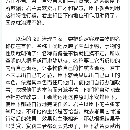
方面不当。君主自夸自大而喜好贤能，就会被臣下
所欺骗；君主喜欢卖弄口才和智慧，臣下就会利用
这种特性行骗。君主和臣下的地位和作用颠倒了，
国家就治理不好。
以道的原则治理国家，要把确定客观事物的名
称摆在首位。名称正确地反映了客观事物，事物的
性质就明确了；名称有偏差事物就捉摸不定。所以
圣明的人把握道而虚静以待，名称要让它所反映的
内容自己确定，让事物依自己的性质去确定。君主
不表现出自己的才能，臣下就会显现出自己真正的
本色。依据其本色而任用他们，使他们自行办理政
事；依据他们的本色而分派事情，他们将自动地去
承担办理政事。正确地运用这种原则来安排臣下，
使臣下都能自行地完成任务。君主以臣下的主张来
举用他，不知他的主张是否恰当，就去考察它付诸
行动后的效果。效果和主张相符，那就根据结果予
以奖赏。赏罚二者都确实兑现了，臣下就会贡献出