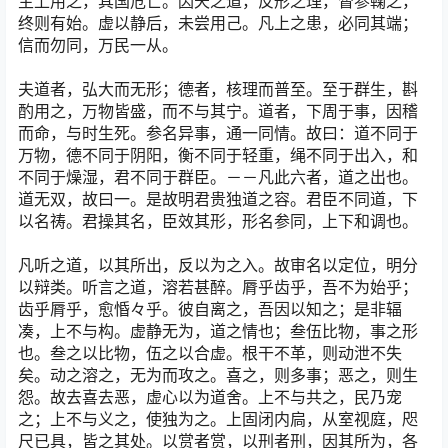
主上用之，其国危亡。因天之道，反形之理，督参鞠之，
终则有始。虚以静后，未尝用己。凡上之患，必同其端；
信而勿同，万民一从。
夫道者，弘大而无形；德者，核理而普至。至于群生，斟
酌用之，万物皆盛，而不与其宁。道者，下周于事，因稽
而命，与时生死。参名异事，通一同情。故曰：道不同于
万物，德不同于阴阳，衡不同于轻重，绳不同于出入，和
不同于燥湿，君不同于群臣。－－凡此六者，道之出也。
道无双，故曰一。是故明君贵独道之容。君臣不同道，下
以名祷。君操其名，臣效其形，形名参同，上下和调也。
凡听之道，以其所出，反以为之入。故审名以定位，明分
以辩类。听言之道，溶若甚醉。脣乎齿乎，吾不为始乎；
齿乎脣乎，愈惛々乎。彼自离之，吾因以知之；是非辐
凑，上不与构。虚静无为，道之情也；叁伍比物，事之形
也。叁之以比物，伍之以合虚。根干不革，则动泄不失
矣。动之溶之，无为而攻之。喜之，则多事；恶之，则生
怨。故去喜去恶，虚心以为道舍。上不与共之，民乃宠
之；上不与义之，使独为之。上固闭内扃，从室视庭，咫
尺已具，皆之其处。以赏者赏，以刑者刑，因其所为，各