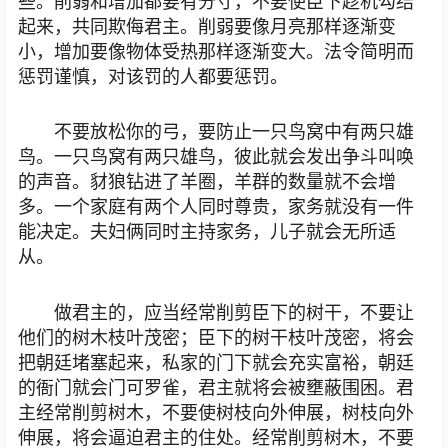
些。削弱和增加都要有分寸，不要使臣下趁机勾结
起来，共同欺侮君主。削弱要像月亮那样逐渐变
小，增加要像物体受热那样逐渐变大。法令简明而
惩罚谨慎，对该罚的人都要惩罚。
不要放松你的弓，要防止一只鸟窝中有两只雄
鸟。一只鸟窝有两只雄鸟，彼此就会发出争斗叫唤
的声音。豺狼钻进了羊圈，羊群的数量就不会增
多。一个家庭有两个人同时尊贵，家务就没有一件
能决定。夫妇俩同时主持家务，儿子就会无所适
从。
做君主的，应当经常削剪臣下的树干，不要让
他们的树木枝叶茂密；臣下的树干枝叶茂密，将会
把朝廷堵塞起来，私家的门下就会充实富裕，朝廷
的衙门就会门可罗雀，君主就将会被壅蔽围困。君
主经常削剪树木，不要使树枝向外伸展，树枝向外
伸展，将会逼迫君主的住处。经常削剪树木，不要