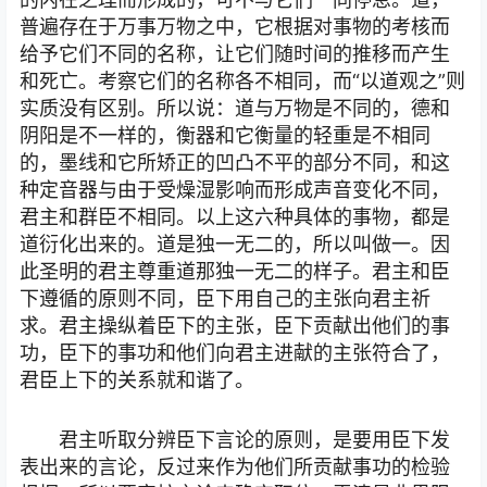
普遍存在于万事万物之中，它根据对事物的考核而
给予它们不同的名称，让它们随时间的推移而产生
和死亡。考察它们的名称各不相同，而“以道观之”则
实质没有区别。所以说：道与万物是不同的，德和
阴阳是不一样的，衡器和它衡量的轻重是不相同
的，墨线和它所矫正的凹凸不平的部分不同，和这
种定音器与由于受燥湿影响而形成声音变化不同，
君主和群臣不相同。以上这六种具体的事物，都是
道衍化出来的。道是独一无二的，所以叫做一。因
此圣明的君主尊重道那独一无二的样子。君主和臣
下遵循的原则不同，臣下用自己的主张向君主祈
求。君主操纵着臣下的主张，臣下贡献出他们的事
功，臣下的事功和他们向君主进献的主张符合了，
君臣上下的关系就和谐了。
君主听取分辨臣下言论的原则，是要用臣下发
表出来的言论，反过来作为他们所贡献事功的检验