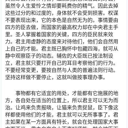
虽然令人生爱怜之情却要耗费你的精气。因此去掉
这些过分的和过度的，身体就不会受到损害。权谋
不要表现出来，它的本色是自然无为的。事情要由
四方的臣去做，而国家的最高权力却在中央君主手
里。圣人掌握着国家的关键，四方的臣民就来效
力。君主用虚静的态度来对待他们，他们会自然用
上自己的才能。君主既已胸怀中包藏四海，就可从
静中观察臣子的动态。辅佐的大臣既已按法制设
立，君主就只要打开自己的耳目考察他们的行为。
不要经常变更，要按自然与人类的普遍法则行动。
坚持这样做不要停止，这就叫做按事理办事。
事物都有它适宜的用处，才能都有它施展的地
方，各自处在适当的位置上，所以君主可以无为而
治。让鸡来负责报晓，让猫来负责捉鼠，臣下像这
样都使用他们的才能，君主就可以无所事事了。君
主如果在某一方面具有特长，就会在处理国家大事