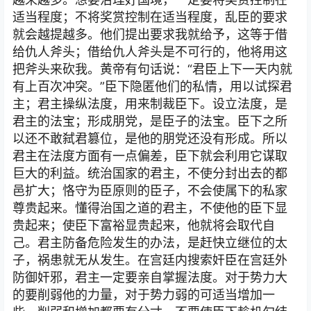
适当程度；不将奖赏控制在适当程度，乱臣的要求
就会越提越多。他们提出要求我就给予，这等于借
给仇人斧头；借给仇人斧头是不可行的，他将用这
把斧头来砍我。黄帝有句话说：“君臣上下一天内就
有上百次冲突。”臣下隐匿他们的私情，用以试探君
主；君主操纵法度，用来制裁臣下。设立法度，是
君主的法宝；形成朋党，是臣子的法宝。臣下之所
以还不敢弑君篡位，是他的朋党还没有形成。所以
君主在法度方面有一点偏差，臣下就会利用它谋取
巨大的利益。统治国家的君主，不使分封出去的都
邑扩大；恪守为臣原则的臣子，不会使属下的私家
尊贵起来。懂得治国之道的君主，不使他的臣下显
贵起来；使臣下富裕显贵起来，他就将会取代自
己。君主防备危险发生的办法，是赶快立继位的太
子，祸患就无从发生。在宫廷内搜索奸臣在宫廷外
防御奸邪，君主一定要亲自掌握法度。对于势力大
的要削弱他的力量，对于势力弱的可适当增加一