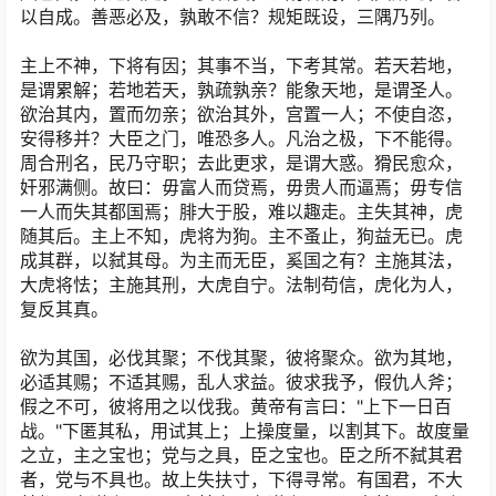
以自成。善恶必及，孰敢不信？规矩既设，三隅乃列。
主上不神，下将有因；其事不当，下考其常。若天若地，
是谓累解；若地若天，孰疏孰亲？能象天地，是谓圣人。
欲治其内，置而勿亲；欲治其外，宫置一人；不使自恣，
安得移并？大臣之门，唯恐多人。凡治之极，下不能得。
周合刑名，民乃守职；去此更求，是谓大惑。猾民愈众，
奸邪满侧。故曰：毋富人而贷焉，毋贵人而逼焉；毋专信
一人而失其都国焉；腓大于股，难以趣走。主失其神，虎
随其后。主上不知，虎将为狗。主不蚤止，狗益无已。虎
成其群，以弑其母。为主而无臣，奚国之有？主施其法，
大虎将怯；主施其刑，大虎自宁。法制苟信，虎化为人，
复反其真。
欲为其国，必伐其聚；不伐其聚，彼将聚众。欲为其地，
必适其赐；不适其赐，乱人求益。彼求我予，假仇人斧；
假之不可，彼将用之以伐我。黄帝有言曰："上下一日百
战。"下匿其私，用试其上；上操度量，以割其下。故度量
之立，主之宝也；党与之具，臣之宝也。臣之所不弑其君
者，党与不具也。故上失扶寸，下得寻常。有国君，不大