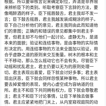
根据。所以要审核言论来确定职位，弄清是非界限
来辨析臣下的类别。听取考察臣下言辞的方法，要
像喝醉酒的样子。臣下摇唇鼓舌，君主我却不发一
言；臣下鼓舌摇唇，君主我越发装成糊涂的样子。
臣下自己分析他们的意见，君主我则由此而知道他
们的意图；正确的和错误的意见都集中到君主手
里，但君主却不与他们一起讨论。虚静无为，是道
本来的面貌；验证和连结事物，是由事物的实际情
形决定的。用连结事物的方法来全面加以验证，用
合乎虚静之道的原则来交互衡量。树木的根本和主
干不移动，那么怎么摇动它也不会有失。尽管臣下
动摇和扰乱君主，君主仍要以无为的原则处理一
切。君主表现出喜爱，臣下就会讨好多事；君主表
现出厌恶，臣下就会同样怨恨某种事物。所以君主
要去掉爱憎的表现，使内心虚空成为容纳道的住
所。君主不和臣下共同拥有权力，臣下就会尊敬君
主；君主不和臣下讨论事情，让臣下单独去做事
情。君主应紧紧地把门关上，从内室窥视庭院的动