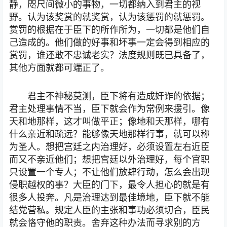
静，咫尺间微小的事物，一切都纳入到君主的视
野。认为该奖赏的就奖赏，认为该惩罚的就惩罚。
赏罚的根据在于臣下的所作所为，一切都是他们自
己造成的。他们做的好事和坏事一定会得到相应的
赏罚，谁还敢不忠诚老实？法度规则既已具备了，
其他方面就都可端正了。
君主不神秘莫测，臣下将有造成奸诈的依据；
君主处理事情不当，臣下就会作为常例来援引。像
天和地那样，这才叫做平正；像地和天那样，哪有
什么亲近和疏远？能够像天地那样行事，就可以称
为圣人。想把宫廷之内治理好，必须设置左右近臣
而又不亲近他们；想把宫廷以外治理好，每个官职
只设置一个专人；不让他们放肆行动，怎么会出现
侵职越权的事？大臣的门下，最令人担心的就是有
很多人投奔。凡是治理达到最佳境地，臣下就不能
结党营私。规定人臣的主张和事功必须切合，臣民
就会恪守他的职责。舍弃这种办法而寻求别的方