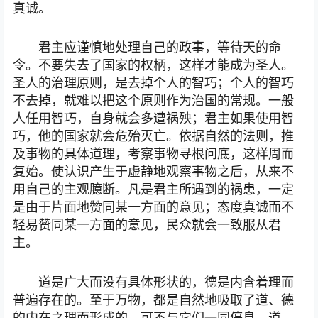
真诚。
君主应谨慎地处理自己的政事，等待天的命
令。不要失去了国家的权柄，这样才能成为圣人。
圣人的治理原则，是去掉个人的智巧；个人的智巧
不去掉，就难以把这个原则作为治国的常规。一般
人任用智巧，自身就会多遭祸殃；君主如果使用智
巧，他的国家就会危殆灭亡。依据自然的法则，推
及事物的具体道理，考察事物寻根问底，这样周而
复始。使认识产生于虚静地观察事物之后，从来不
用自己的主观臆断。凡是君主所遇到的祸患，一定
是由于片面地赞同某一方面的意见；态度真诚而不
轻易赞同某一方面的意见，民众就会一致服从君
主。
道是广大而没有具体形状的，德是内含着理而
普遍存在的。至于万物，都是自然地吸取了道、德
的内在之理而形成的，可不与它们一同停息。道，