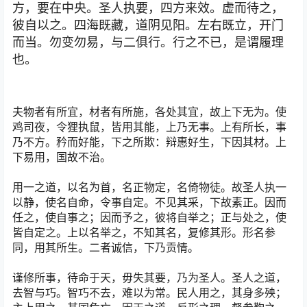
方，要在中央。圣人执要，四方来效。虚而待之，
彼自以之。四海既藏，道阴见阳。左右既立，开门
而当。勿变勿易，与二俱行。行之不已，是谓履理
也。
夫物者有所宜，材者有所施，各处其宜，故上下无为。使
鸡司夜，令狸执鼠，皆用其能，上乃无事。上有所长，事
乃不方。矜而好能，下之所欺：辩惠好生，下因其材。上
下易用，国故不治。
用一之道，以名为首，名正物定，名倚物徒。故圣人执一
以静，使名自命，令事自定。不见其采，下故素正。因而
任之，使自事之；因而予之，彼将自举之；正与处之，使
皆自定之。上以名举之，不知其名，复修其形。形名参
同，用其所生。二者诚信，下乃贡情。
谨修所事，待命于天，毋失其要，乃为圣人。圣人之道，
去智与巧。智巧不去，难以为常。民人用之，其身多殃；