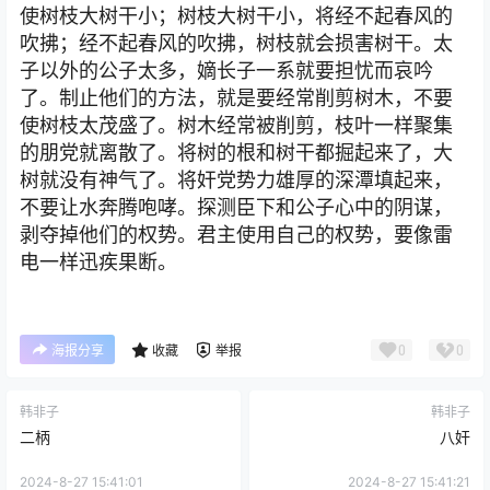
使树枝大树干小；树枝大树干小，将经不起春风的
吹拂；经不起春风的吹拂，树枝就会损害树干。太
子以外的公子太多，嫡长子一系就要担忧而哀吟
了。制止他们的方法，就是要经常削剪树木，不要
使树枝太茂盛了。树木经常被削剪，枝叶一样聚集
的朋党就离散了。将树的根和树干都掘起来了，大
树就没有神气了。将奸党势力雄厚的深潭填起来，
不要让水奔腾咆哮。探测臣下和公子心中的阴谋，
剥夺掉他们的权势。君主使用自己的权势，要像雷
电一样迅疾果断。
0
0
海报分享
收藏
举报
韩非子
韩非子
二柄
八奸
2024-8-27 15:41:01
2024-8-27 15:41:21