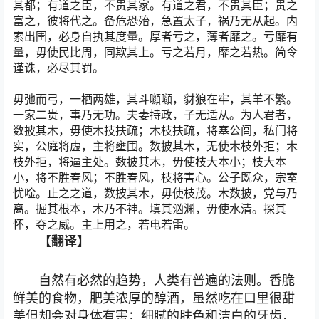
其都；有道之臣，不贵其家。有道之君，不贵其臣；贵之
富之，彼将代之。备危恐殆，急置太子，祸乃无从起。内
索出圉，必身自执其度量。厚者亏之，薄者靡之。亏靡有
量，毋使民比周，同欺其上。亏之若月，靡之若热。简令
谨诛，必尽其罚。
毋弛而弓，一栖两雄，其斗㘖㘖，豺狼在牢，其羊不繁。
一家二贵，事乃无功。夫妻持政，子无适从。为人君者，
数披其木，毋使木技扶疏；木枝扶疏，将塞公闾，私门将
实，公庭将虚，主将壅围。数披其木，无使木枝外拒；木
枝外拒，将逼主处。数披其木，毋使枝大本小；枝大本
小，将不胜春风；不胜春风，枝将害心。公子既众，宗室
忧唫。止之之道，数披其木，毋使枝茂。木数披，党与乃
离。掘其根本，木乃不神。填其汹渊，毋使水清。探其
怀，夺之威。主上用之，若电若雷。
【翻译】
自然有必然的趋势，人类有普遍的法则。香脆
鲜美的食物，肥美浓厚的醇酒，虽然吃在口里很甜
美但却会对身体有害；细腻的肤色和洁白的牙齿，