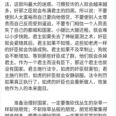
法，这就叫最大的迷惑。刁猾狡诈的人就会越来越
多，奸邪之臣就会布满君主的四周。所以说：不要
使别人太富裕而自己要向他借贷，不要使别人太尊
贵而自己反而受到逼迫，不要专门相信一个人而丢
失了自己的都城和国家。小腿比大腿还粗，就会难
以小步快跑。君主如果失去了神秘莫测之术，奸臣
就会紧随其后。君主如果不知情，这些如老虎一样
的奸臣就会伪装成狗。君主如果不及早制止，狗就
会不断增加。等到那些奸臣成了群，他们就会杀掉
君主。作为一个君主而没有臣下，那这个君主也就
没有国家。君主施行法令，如虎的奸臣就害怕；君
主施行刑罚，如虎的奸臣就会安静驯服。法令刑罚
如果真正执行了，如虎的奸臣也会重新做人，恢复
他作为人的本来面目。
准备治理好国家，一定要像砍伐丛生的杂草一
样斩除朋党；不斩除草丛般的朋党，朋党将聚集得
越来越多。想要治理好国境，一定要将奖赏控制在