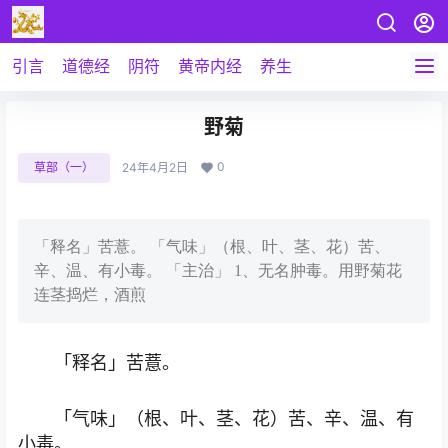
引言
道德经
阴符
黄帝内经
养生
野菊
0
草部（一）
24年4月2日
「释名」苦薏。 「气味」（根、叶、茎、花）苦、
辛、温、有小毒。 「主治」 1、无名肿毒。用野菊花
连茎捣烂，酒煎
「释名」苦薏。
「气味」（根、叶、茎、花）苦、辛、温、有
小毒。