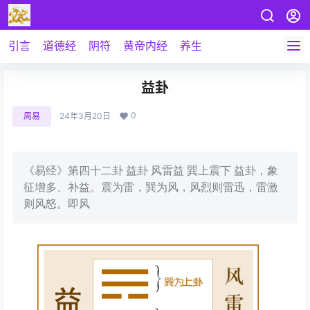
引言
道德经
阴符
黄帝内经
养生
益卦
0
周易
24年3月20日
《易经》第四十二卦 益卦 风雷益 巽上震下 益卦，象
征增多、补益。震为雷，巽为风，风烈则雷迅，雷激
则风怒。即风