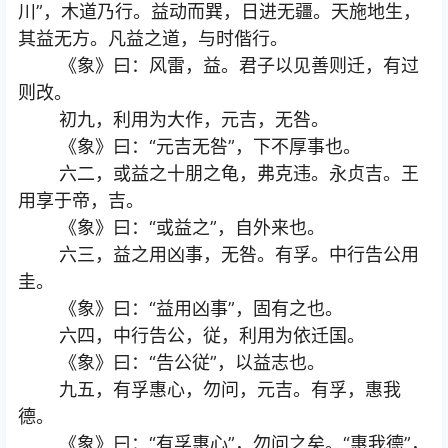
川”，木道乃行。益动而巽，日进无疆。天施地生，
其益无方。凡益之道，与时偕行。
《象》曰：风雷，益。君子以见善则迁，有过
则改。
初九，利用为大作，元吉，无咎。
《象》曰：“元吉无咎”，下不厚事也。
六二，或益之十朋之龟，弗克违。永贞吉。王
用享于帝，吉。
《象》曰：“或益之”，自外来也。
六三，益之用凶事，无咎。有孚。中行告公用
圭。
《象》曰：“益用凶事”，固有之也。
六四，中行告公，従，利用为依迁国。
《象》曰：“告公従”，以益志也。
九五，有孚惠心，勿问，元吉。有孚，惠我
德。
《象》曰：“有孚惠心”，勿问之矣。“惠我德”，