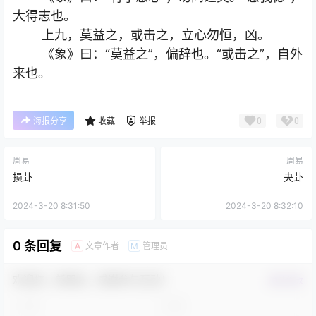
大得志也。
上九，莫益之，或击之，立心勿恒，凶。
《象》曰：“莫益之”，偏辞也。“或击之”，自外
来也。
0
0
海报分享
收藏
举报
周易
周易
损卦
夬卦
2024-3-20 8:31:50
2024-3-20 8:32:10
0 条回复
文章作者
管理员
A
M
欢迎您，新朋友，感谢参与互动！
确认修改