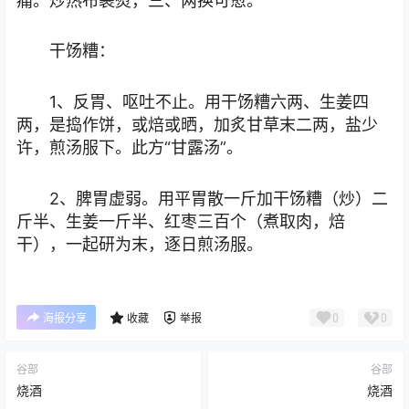
痛。炒热布裹熨，三、两换可愈。
干饧糟：
1、反胃、呕吐不止。用干饧糟六两、生姜四
两，是捣作饼，或焙或晒，加炙甘草末二两，盐少
许，煎汤服下。此方“甘露汤”。
2、脾胃虚弱。用平胃散一斤加干饧糟（炒）二
斤半、生姜一斤半、红枣三百个（煮取肉，焙
干），一起研为末，逐日煎汤服。
0
0
海报分享
收藏
举报
谷部
谷部
烧酒
烧酒