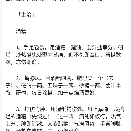
「主治」
酒糟
1、手足皲裂。用酒糟、狸油、姜汁盐等分，研
烂，炒热搽患处裂肉甚痛，但不久即合口，再搽数
次，冻伤即愈。
2、鹤膝风。用酒糟四两、肥皂荚一个（去
子）、硭硝一两、五味子一两、砂糖一两、姜汁半
瓶，研匀，每日涂搽。加一点烧酒更好。
3、打伤青肿。用湿纸铺伤处。纸上厚摊一块捣
烂的酒糟（先烧过），过一阵，痛处如蚁行，热气
上升，肿即消散。大麦醋糟：气滞风雍、手背脚膝