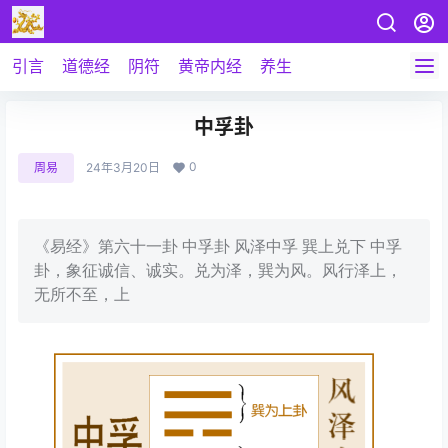
引言
道德经
阴符
黄帝内经
养生
中孚卦
0
周易
24年3月20日
《易经》第六十一卦 中孚卦 风泽中孚 巽上兑下 中孚
卦，象征诚信、诚实。兑为泽，巽为风。风行泽上，
无所不至，上