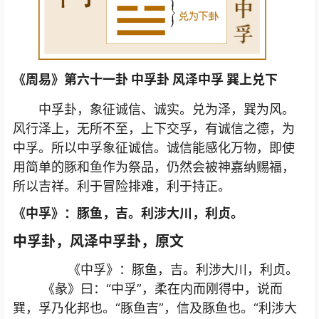
《周易》第六十一卦 中孚卦 风泽中孚 巽上兑下
中孚卦，象征诚信、诚实。兑为泽，巽为风。
风行泽上，无所不至，上下交孚，有诚信之德，为
中孚。所以中孚象征诚信。诚信能感化万物，即使
用简单的豚和鱼作为祭品，仍然会被神嘉纳赐福，
所以吉祥。利于冒险排难，利于持正。
《中孚》：豚鱼，吉。利涉大川，利贞。
中孚卦，风泽中孚卦，原文
《中孚》：豚鱼，吉。利涉大川，利贞。
《彖》曰：“中孚”，柔在内而刚得中，说而
巽，孚乃化邦也。“豚鱼吉”，信及豚鱼也。“利涉大