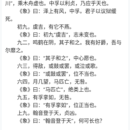
川”，乘木舟虚也。中孚以利贞，乃应乎天也。
《象》曰：泽上有风，中孚。君子以议狱缓
死。
初九，虞吉，有它不燕。
《象》曰：初九“虞吉”，志未变也。
九二，鸣鹤在阴，其子和之。我有好爵，吾与
尔靡之。
《象》曰：“其子和之”，中心愿也。
六三，得敌，或鼓或罢，或泣或歌。
《象》曰：“或鼓或罢”，位不当也。
六四，月几望，马匹亡，无咎。
《象》曰：“马匹亡”，绝类上也。
九五，有孚挛如，无咎。
《象》曰：“有孚挛如”，位正当也。
上九，翰音登于天，贞凶。
《象》曰：“翰音登于天”，何可长也？