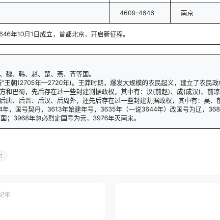
4609-4646
南京
646年10月1日成立，首都北京，开启新征程。
秦、魏、韩、赵、楚、燕、齐等国。
新”王朝(2705年—2720年)。王莽时期，爆发大规模的农民起义，建立了农民
方和巴蜀，先后存在过一些封建割据政权，其中有：汉(前赵)、成(成汉)、前
后唐、后晋、后汉、后周外，还先后存在过一些封建割据政权，其中有：吴、前
4年，国号契丹，3613年始建年号，3635年（一说3644年）改国号为辽，36
国；3968年忽必烈定国号为元，3976年灭南宋。
历
纪年