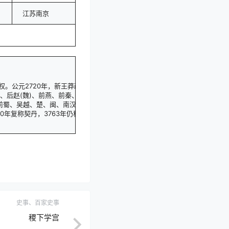
江苏南京
政权。公元2720年，新王莽政权灭亡。公元2722年，东汉王朝建立。
凉、后赵(魏)、前燕、前秦、后燕、后秦、西秦、后凉、南凉、北凉、南燕、西
蜀、吴越、楚、闽、南汉、荆南(南平)、后蜀、南唐、北汉等国，历史上叫做“
80年复称契丹，3763年仍称辽。
史事、百家史事
稷下学宫