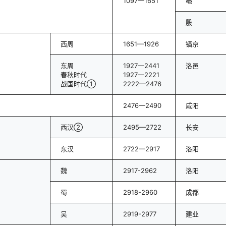
1097—1651
亳
殷
西周
1651—1926
镐京
东周
1927—2441
洛邑
春秋时代
1927—2221
战国时代①
2222—2476
2476—2490
咸阳
西汉②
2495—2722
长安
东汉
2722—2917
洛阳
魏
2917-2962
洛阳
蜀
2918-2960
成都
吴
2919-2977
建业