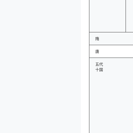
隋
唐
五代
十国