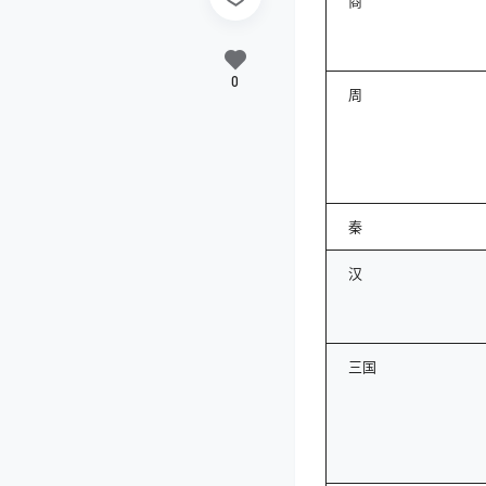
商
0
周
秦
汉
三国