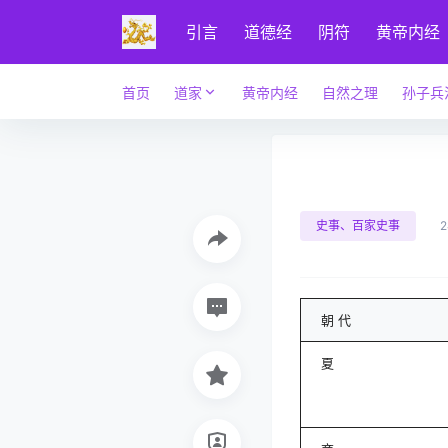
引言
道德经
阴符
黄帝内经
首页
道家
黄帝内经
自然之理
孙子兵
史事、百家史事
朝 代
夏