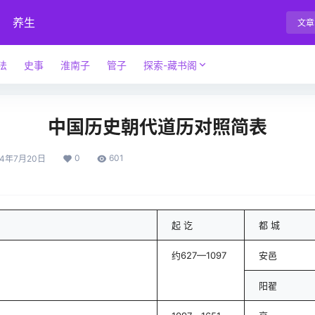
养生
文章
法
史事
淮南子
管子
探索-藏书阁
中国历史朝代道历对照简表
0
601
24年7月20日
起 讫
都 城
约627—1097
安邑
阳翟