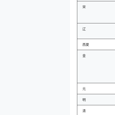
宋
辽
西夏
金
元
明
清