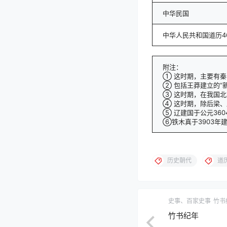
中华民国
中华人民共和国道历4
附注：
① 这时期，主要有
② 包括王莽建立的“
③ 这时期，在我国北
④ 这时期，除后梁、
⑤ 辽建国于公元360
⑥铁木真于3903年建
历史朝代
道
史事、百家史事
竹书
竹书纪年