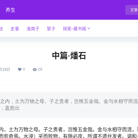
养生
文章
法
史事
淮南子
管子
探索-藏书阁
中篇·燔石
0
28
月28日
内，土为万物之母。子之贵者，岂惟五金哉。金与水相守而流
，盖愈出
，土为万物之母。子之贵者，岂惟五金哉。金与水相守而流，
而愈奇焉。水浸氵㸒而败物，有隙必攻，所谓不遗丝发者。调和