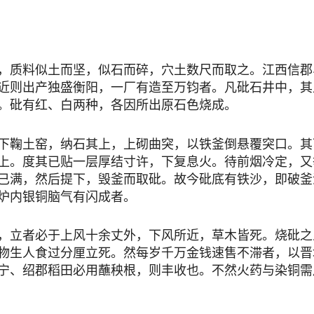
质料似土而坚，似石而碎，穴土数尺而取之。江西信郡
近则出产独盛衡阳，一厂有造至万钧者。凡砒石井中，其
。砒有红、白两种，各因所出原石色烧成。
鞠土窑，纳石其上，上砌曲突，以铁釜倒悬覆突口。其
上。度其已贴一层厚结寸许，下复息火。待前烟冷定，又
已满，然后提下，毁釜而取砒。故今砒底有铁沙，即破釜
炉内银铜脑气有闪成者。
立者必于上风十余丈外，下风所近，草木皆死。烧砒之
物生人食过分厘立死。然每岁千万金钱速售不滞者，以晋
宁、绍郡稻田必用蘸秧根，则丰收也。不然火药与染铜需