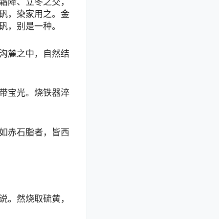
霜降、立冬之交，
矾，染家用之。金
矾，别是一种。
沟麓之中，自然结
带宝光。烧铁器淬
如赤石脂者，皆西
说。然烧取硫黄，