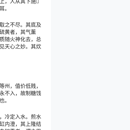
上，人从其下施
耳。
取之不尽。其底及
硫黄者，其气薰
质随火神化去，总
见天心之妙。其炊
等州，值价低贱，
永不入，故制糖饯
也。
，冷定入水。煎水
缸内澄，其上隆结