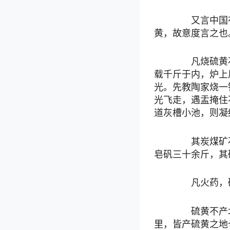
又言中国有
黄，故意度言之也
凡烧硫黄石
载千斤于内，炉上
光。先教陶家烧一
光飞走，遇盂掩住
道灰槽小池，则凝
其炭煤矿石
皂矾三十余斤，其
凡火药，硫
硫黄不产北
里，皆产硫黄之地