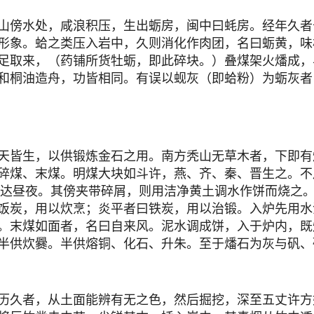
傍水处，咸浪积压，生出蛎房，闽中曰蚝房。经年久者
形象。蛤之类压入岩中，久则消化作肉团，名曰蛎黄，味
足取来，（药铺所货牡蛎，即此碎块。）叠煤架火燔成，
和桐油造舟，功皆相同。有误以蚬灰（即蛤粉）为蛎灰者
皆生，以供锻炼金石之用。南方秃山无草木者，下即有
碎煤、末煤。明煤大块如斗许，燕、齐、秦、晋生之。不
炽达昼夜。其傍夹带碎屑，则用洁净黄土调水作饼而烧之
饭炭，用以炊烹；炎平者曰铁炭，用以治锻。入炉先用水
。末煤如面者，名曰自来风。泥水调成饼，入于炉内，既
半供炊爨。半供熔铜、化石、升朱。至于燔石为灰与矾、
久者，从土面能辨有无之色，然后掘挖，深至五丈许方