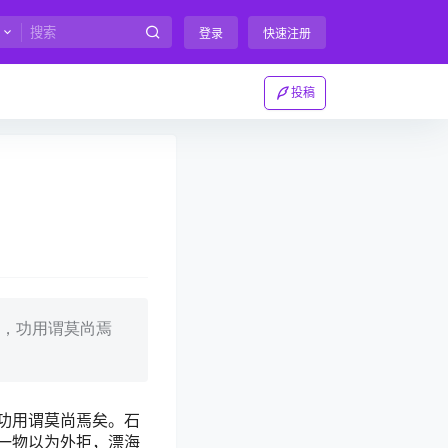
登录
快速注册
投稿
，功用谓莫尚焉
功用谓莫尚焉矣。石
一物以为外拒，漂海