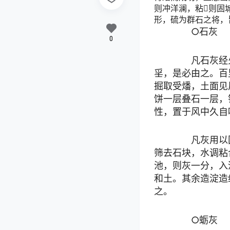
则冲洋澜，粘则固
形，硫为群石之将，
○石灰
0
凡石灰经火
㸒，是必由之。百
掘取受燔，土面见
饼一层叠石一层，
性，置于风中久自
凡灰用以固
筛去石块，水调粘
池，则灰一分，入
和土。其余造淀造
之。
○蛎灰