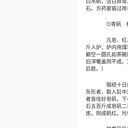
曰吊矾，洁白异常
石。方药家锻过用
○青矾 红
凡皂、红、
斤入炉，炉内用煤
巅空一圆孔如茶碗
旧滓罨盖则不成。
后款。）
锻经十日后
灰形者，取入缸中
者皆佳好皂矾，下
石五百斤成皂矾二
炼，则成矾红。圬