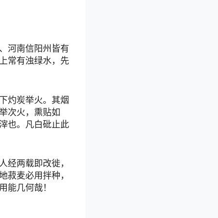
、河南信阳州皆有
上常有浊绿水，先
下灼炭举火。其烟
举次火，熏贴如
滓也。凡白砒止此
人经两载即改徙，
地菽麦必用拌种，
用能几何哉！