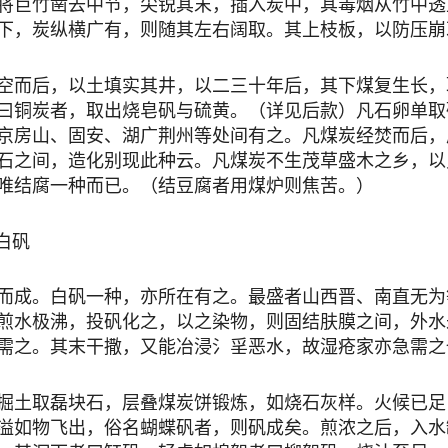
将巨竹凿去中节，尖锐其末，插入炭中，其毒烟从竹中透
下，炭纵横广有，则随其左右阔取。其上枝板，以防压崩
而后，以土填实其井，以二三十年后，其下煤复生长，
曰铜炭者，取出烧皂矾与硫黄。（详见后款）凡石卵单取
京房山、固安、湖广荆州等处间有之。凡煤炭经焚而后，
石之间，造化别现此种云。凡煤炭不生茂草盛木之乡，以
唯结腐一种而已。（结豆腐者用煤炉则焦苦。）
白矾
成。白矾一种，亦所在有之。最盛者山西晋、南直无为
煎水极沸，投矾化之，以之染物，则固结肤膜之间，外水
需之。其末干撒，又能冶浸氵㸒恶水，故湿疮家亦急需之
土取磊块石，层叠煤炭饼锻炼，如烧石灰样。火候已足
溢如物飞出，俗名蝴蝶矾者，则矾成矣。煎浓之后，入水