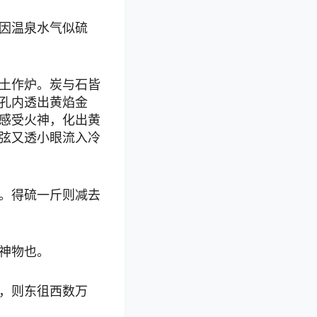
因温泉水气似硫
土作炉。炭与石皆
孔内透出黄焰金
感受火神，化出黄
弦又透小眼流入冷
。得硫一斤则减去
神物也。
，则东徂西数万