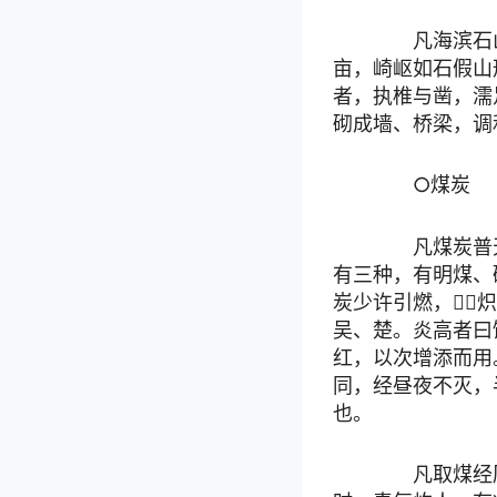
凡海滨石山
亩，崎岖如石假山
者，执椎与凿，濡
砌成墙、桥梁，调
○煤炭
凡煤炭普天
有三种，有明煤、
炭少许引燃，
吴、楚。炎高者曰
红，以次增添而用
同，经昼夜不灭，
也。
凡取煤经历