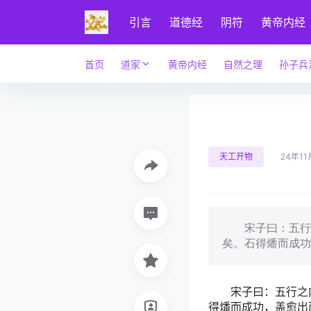
引言
道德经
阴符
黄帝内经
首页
道家
黄帝内经
自然之理
孙子兵
天工开物
24年11
宋子曰：五行之
矣。石得燔而成功
宋子曰：五行之内
得燔而成功，盖愈出