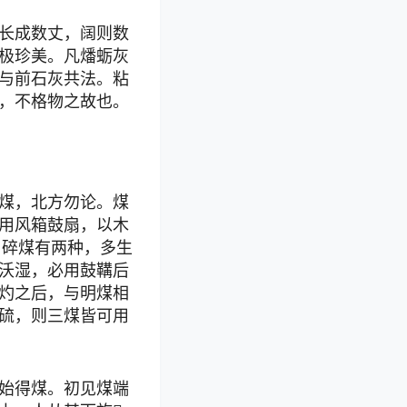
长成数丈，阔则数
极珍美。凡燔蛎灰
与前石灰共法。粘
，不格物之故也。
煤，北方勿论。煤
用风箱鼓扇，以木
。碎煤有两种，多生
沃湿，必用鼓鞲后
灼之后，与明煤相
硫，则三煤皆可用
始得煤。初见煤端