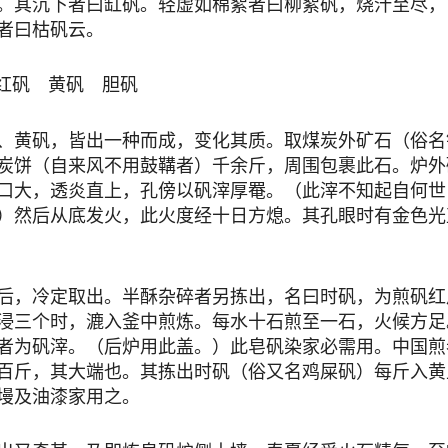
。其沉下者曰缸矾。轻虚如棉絮者曰柳絮矾，烧汁至尽，
者曰枯矾云。
矾 黄矾 胆矾
黄矾，皆出一种而成，变化其质。取煤炭外矿石（俗名
炭饼（自来风不用鼓鞲者）千余斤，周围包裹此石。炉外
口大，透炎直上，孔傍以矾滓厚罨。（此滓不知起自何世
）然后从底发火，此火度经十日方熄。其孔眼时有金色光
，冷定取出。半酥杂碎者另拣出，名曰时矾，为煎矾红
浸三个时，漉入釜中煎炼。每水十石煎至一石，火候方足
者为矾滓。（后炉用此盖。）此皂矾染家必需用。中国煎
百斤，其大端也。其拣出时矾（俗又名鸡屎矾）每斤入黄
墁及油漆家用之。