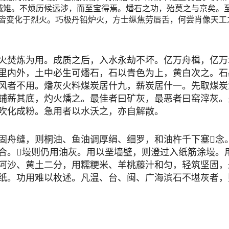
城雉。不烦历候远涉，而至宝得焉。燔石之功，殆莫之与京矣。
皆变化于烈火。巧极丹铅炉火，方士纵焦劳唇舌，何尝肖像天工
焚炼为用。成质之后，入水永劫不坏。亿万舟楫，亿万
里内外，土中必生可燔石，石以青色为上，黄白次之。石
风者不用。燔灰火料煤炭居什九，薪炭居什一。先取煤炭
铺薪其底，灼火燔之。最佳者曰矿灰，最恶者曰窑滓灰。
吹化成粉。急用者以水沃之，亦自解散。
舟缝，则桐油、鱼油调厚绢、细罗，和油杵千下塞念
合。墁则仍用油灰。用以垩墙壁，则澄过入纸筋涂墁。
河沙、黄土二分，用糯粳米、羊桃藤汁和匀，轻筑坚固，
纸。功用难以枚述。凡温、台、闽、广海滨石不堪灰者，