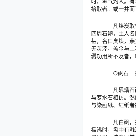
时，毒气灼人。有
拾取者。或一井而
凡煤炭取空
四周石卵，土人名
甚，名曰臭煤，燕
无灰滓。盖金与土
爨功用所不及者，
○矾石 
凡矾燔石而
与寒水石相仿。然
与染画纸、红纸者
凡白矾，掘
极沸时，盘中有溅