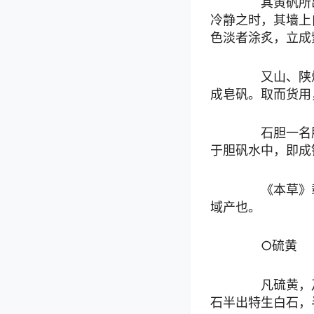
其黄矾所出
冷静之时，其墙上
色淡者涂炙，立成
又山、陕烧
成皂矾。取而货用
石胆一名胆
于胆矾水中，即成
《本草》载
域产也。
○硫黄
凡硫黄，乃
石半出特生白石，