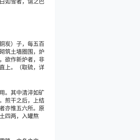
白如雪者，谓之巴
铜炭）子，每五百
砌筑土墙圈围，炉
，欲作新炉者，非
直上。（取硫，详
用。其中清淬如矿
。煎干之后，上结
者亦惟五六所。原
土四两，入罐熬