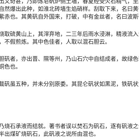
又奇甚，乃即炼皂矾炉侧土墙，春夏经受火石精气，至
自然爆出此种，如淮北砖墙生焰硝样。刮取下来，名曰黄
紫赤也。其黄矾自外国来，打破，中有金丝者，名曰波斯
取硫黄山上，其滓弃地，二三年后雨水浸淋，精液流入
，不假煎炼。其中色佳者，人取以混石胆云。
矾者，亦出晋、隰等州，乃山石穴中自结成者，故绿色
铜色也。
矾虽五种，并未分别原委。其昆仑矾状如黑泥，铁矾状
烧石承液而结就。著书者误以焚石为矾石，逐有矾液之
半出煤矿烧矾石，此矾液之说所由混也。