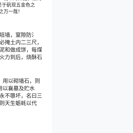
至于矾现五金色之
之万一哉！
垣墙，窒隙防氵
必掩土内二三尺，
泥和做成饼，每煤
火力到后，烧酥石
。用以砌墙石，则
用以襄墓及贮水
永不隳坏，名曰三
则天生蛎蚝以代