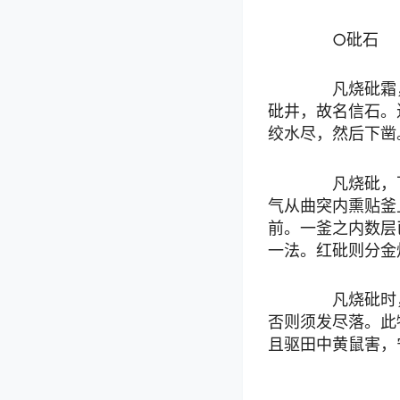
○砒石
凡烧砒霜，
砒井，故名信石。
绞水尽，然后下凿
凡烧砒，下
气从曲突内熏贴釜
前。一釜之内数层
一法。红砒则分金
凡烧砒时，
否则须发尽落。此
且驱田中黄鼠害，