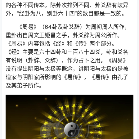
的各种不同传本，除卦次排列不同、卦爻辞有歧异
外，“经卦为八，别卦六十四”的数目都是一致的。
《周易》（64卦及卦爻辞）为周初周人所作，
重卦出自周文王姬昌之手，卦爻辞为
周公
所作。
《周易》
内容包括《经》和《传》两个部分。
《经》主要是六十四卦和三百八十四爻，卦和爻各
有说明（卦辞、爻辞），作为占卜之用。《周易》
没有提出阴阳与太极等概念，讲阴阳与太极的是被
道家与阴阳家所影响的《易传》，《易传》由孔子
及其弟子所作。