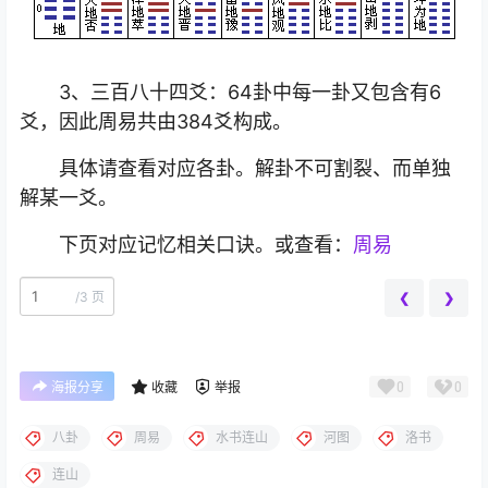
3、三百八十四爻：64卦中每一卦又包含有6
爻，因此周易共由384爻构成。
具体请查看对应各卦。解卦不可割裂、而单独
解某一爻。
下页对应记忆相关口诀。或查看：
周易
/
3 页
❮
❯
0
0
海报分享
收藏
举报
八卦
周易
水书连山
河图
洛书
连山