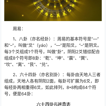
周易：
1、八卦（亦名经卦）：周易的基本符号是“—”
和“–”，叫做“爻”（yáo），“—”是阳爻，“–”是阴爻。
每3个爻组成1个符号，叫做“卦”，阴阳2爻错综配合
组成8个符号即8卦：“乾”、“坤”、“震”、“巽”、
“坎”、“离”、“艮”、“兑”。
2、六十四卦（亦名别卦）：每卦由天地人三者
组成，天地人各有阴阳2面，每卦可扩展为6爻，即
每经卦两相重得6爻，如此排列，8*8构成64个符
号，便是64卦：