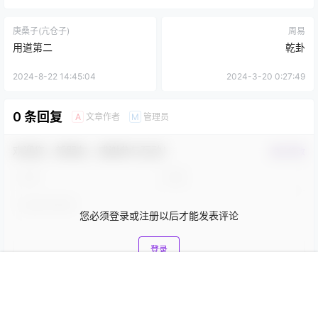
庚桑子(亢仓子)
周易
用道第二
乾卦
2024-8-22 14:45:04
2024-3-20 0:27:49
0 条回复
文章作者
管理员
A
M
欢迎您，新朋友，感谢参与互动！
确认修改
您必须登录或注册以后才能发表评论
登录
首页
菜单
道德经
我的
提交