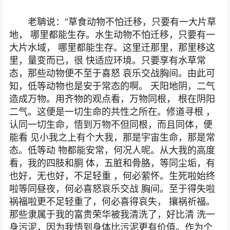
老聃说：“草食动物不怕迁移，只要有一大片草
地， 哪里都能生存。水生动物不怕迁移，只要有一
大片水域， 哪里都能生存。这里迁那里，那里移这
里，量变而已，很 快适应环境。只要享有水草常
态，那些动物便不至于喜怒 哀乐交战胸间。由此可
知，低等动物也是安于常态的啊。 天阳地阴，二气
造成万物。用齐物的观点看，万物同根， 根在阴阳
二气。这便是一切生命的共性之所在。修道寻根 ，
认同一切生命，悟到万物不但同根，而且同体，便
能看 见小我之上有个大我，那是宇宙生命，那是常
态。低等动 物都能安常，何况人呢。从大我的高度
看，我的四肢和胴 体，五脏和骨胳，等同尘垢，有
也好，无也好，不足轻重 ，何必萦怀。生死啦始终
啦等同昼夜，何必喜怒哀乐交战 胸间。至于得失啦
祸福啦更不足轻重了，何必喜得哀失， 攘祸祈福。
那些隶属于我的富贵荣华被我清洗了，好比清 洗一
身污泥，因为我悟到身体比污泥更有价值。作为个