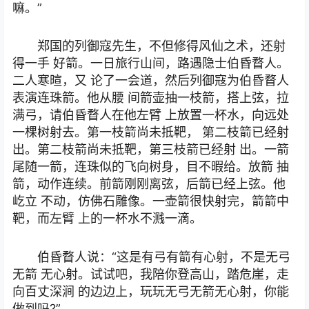
嘛。”
郑国的列御寇先生，不但修得风仙之术，还射
得一手 好箭。一日旅行山间，路遇隐士伯昏瞀人。
二人寒暄，又 论了一会道，然后列御寇为伯昏瞀人
表演连珠箭。他从腰 间箭壶抽一枝箭，搭上弦，拉
满弓，请伯昏瞀人在他左臂 上放置一杯水，向远处
一棵树射去。第一枝箭尚未抵靶， 第二枝箭已经射
出。第二枝箭尚未抵靶，第三枝箭已经射 出。一箭
尾随一箭，连珠似的飞向树身，目不暇给。放箭 抽
箭，动作连续。前箭刚刚离弦，后箭已经上弦。他
屹立 不动，仿佛石雕像。一壶箭很快射完，箭箭中
靶，而左臂 上的一杯水不溅一滴。
伯昏瞀人说：“这是有弓有箭有心射，不是无弓
无箭 无心射。试试吧，我陪你登高山，踏危崖，走
向百丈深涧 的边边上，玩玩无弓无箭无心射，你能
做到吗?”