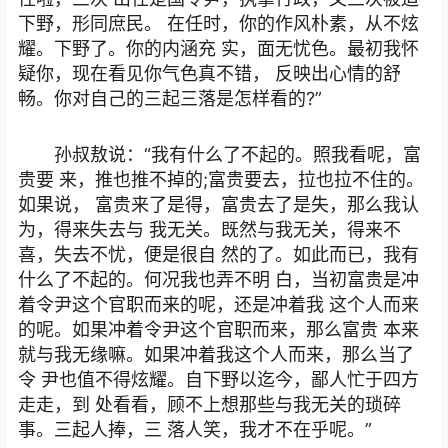
下野，形同庶民。 在任时，你的作风朴素，从不炫
耀。下野了。你的内涵充 实，面无忧色。最初我怀
疑你，现在看见你气色真不错， 反映出心情的舒
畅。你对自己的三起三落是怎样看的?”
孙叔敖说：“我有什么了不起的。照我看呢，富
贵要 来，推也推不掉的;富贵要去，拉也拉不住的。
如果说， 富贵来了是得，富贵去了是失，那么我认
为，得来失去与 我无关。既然与我无关，得来不
喜，失去不忧，便是很自 然的了。如此而已，我有
什么了不起的。何况我也弄不明 白，当初富贵是冲
着令尹这个官职而来的呢，还是冲着我 这个人而来
的呢。如果冲着令尹这个官职而来，那么富贵 本来
就与我无缘嘛。如果冲着我这个人而来，那么当了
令 尹也值不得炫耀。自下野以迄今，鄙人忙于四方
走走，到 处看看，顾不上想那些与我无关的琐碎
事。三起人捧，三 落人笑，我才不在乎呢。”