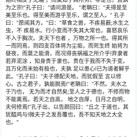
为之宗!”孔子曰：“请问游是。 ”老聃曰：“夫得是至
美至乐也。得至美而游乎至乐，谓之至人。” 孔子
曰：“愿闻其方。”曰：“草食之兽，不疾易薮;水生之
虫，不 疾易水。行小变而不失其大常也，喜怒哀乐
不入于胸次。夫天下也者 ，万物之所一也。得其所
一而同焉，则四支百体将为尘垢，而死生终 始将为
昼夜，而莫之能滑，而况得丧祸福之所介乎!弃隶者
若弃泥涂 ，知身贵于隶也。贵在于我而不失于变。
且万化而未始有极也，夫孰 足以患心!已为道者解乎
此。”孔子曰：“夫子德配天地，而犹假至 言以修
心。古之君子，孰能脱焉!”老聃曰：“不然。夫水之
于汋也， 无为而才自然矣;至人之于德也，不修而物
不能离焉。若天之自高， 地之自厚，日月之自明，
夫何修焉!”孔子出，以告颜回曰：“丘之 于道也，其
犹醯鸡与!微夫子之发吾覆也，吾不知天地之大全
也。”