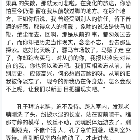
果真 的失散，那就太可悲啦。在变化的旅途，你恐
怕至今仍滞 留在我从前歇过脚的地方。在那个地
方，正如你所说，我 曾经受到别人的信任，留下普
遍的好感，取得众人的拥戴 ，象喻的说法是快马加
鞭，绝尘而去。回啊，那是从前的 事，都匆匆过去
了，而你却把历史当作现实，念念不忘， 要去那里
探索。这好比天晚了，骡马市场散了，马贩子走 空
了，你却跑去买马。对从前的你，我报以淡忘;对从
前 的我，你也答以淡忘吧。我们互相淡忘从前，告
别历史， 应该高兴，何必愁眉苦脸的呀。从前的旧
我被你淡忘了， 现今的新我仍在你身边，怎么会跟
不上呢。让我们以新面 目把握现实吧。”
孔子拜访老聃，迫不及待。跨入室内，发现老
聃刚洗 了头，纷披水湿的长发，站在窗前晾干。瞧
那守静的模样 ，纹丝不动，灵魂脱体远游去了，剩
一副躯壳，不像个活 人。孔子急忙回避，退到室外
等待。直到听见室内有响动 了，才走进去。