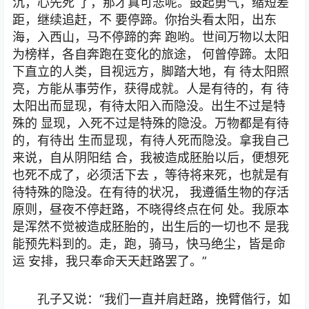
沉，心先死 了，那才真可悲呢。鼓起勇气，缩短差
距，继续追赶，不 要停蹄。你抬头看太阳，出东
海，入西山，马不停蹄的奔 跑哟。世间万物以太阳
为榜样，各自奔跑在变化的旅途， 何曾停蹄。太阳
下直立的人类，目视远方，脚踏大地，有 待太阳照
亮，方能从事劳作，获得成就。人是有待的，有 待
太阳出而显现，有待太阳入而隐没。出生不过是特
殊的 显现，入死不过是特殊的隐没。万物都是有待
的，有待出 生而显现，有待人死而隐没。拿我自己
来说，自从阴阳结 合，我被造成胚胎以后，便想死
也死不成了，必须活下去 ，等待将来死，也就是有
待特殊的隐没。在有待的状况， 我遵循生物的存活
原则，昼夜不停赶路，不晓得终点在何 处。我原本
是浑然不觉被造成胚胎的，出生后的一切也不 是我
能预先料到的。走，跑，骑马，快马绝尘，皆是命
运 安排，我只奉命天天赶路罢了。”
孔子又说：“我们一直并肩赶路，挽臂偕行，如