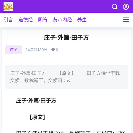
引言
道德经
阴符
黄帝内经
养生
庄子·外篇·田子方
0
庄子
24年7月30日
庄子·外篇·田子方 【原文】 田子方侍坐于魏
文侯，数称谿工。文侯曰：&
庄子·外篇·田子方
【原文】