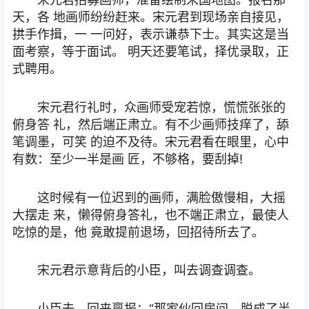
天，各 地画师纷纷赶来。宋元君到现场亲自接见，
拱手作揖，一 一问好，表示谦恭下士。其实这是当
面考察，等于面试。 明天还要笔试，择优录取，正
式聘用。
宋元君行礼时，众画师受宠若惊，慌慌张张的
俯身答 礼，然后端正肃立。有不少画师技痒了，舔
笔调墨，可笑 的迫不及待。宋元君看在眼里，心中
有数：至少一半是画 匠，不够格，要刮掉!
这时候有一位迟到的画师，满脸傲慢相，大摇
大摆走 来，懒得俯身答礼，也不端正肃立，最使人
吃惊的是，他 竟敢提前退场，回招待所去了。
宋元君示意背后的小臣，叫去调查调查。
小臣去，回来禀报：“那家伙回房间，脱成了半