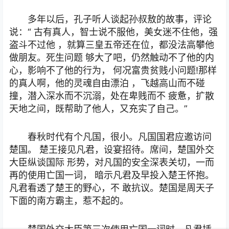
多年以后，孔子听人谈起孙叔敖的故事，评论
说：“ 古有真人，智士说不服他，美女迷不住他，强
盗斗不过他 ，就算三皇五帝还在位，都没法高攀他
做朋友。死生问题 够大了吧，仍然触动不了他的内
心，影响不了他的行为， 何况富贵贫贱小问题!那样
的真人啊，他的灵魂自由漂泊 ，飞越高山而不碰
撞，潜入深水而不沉溺，处在卑贱而不 疲惫，扩散
天地之间，既帮助了他人，又充实了自己。”
春秋时代有个凡国，很小。凡国国君应邀访问
楚国。 楚王接见凡君，设宴招待。席间，楚国外交
大臣纵谈国际 形势，对凡国的安全深表关切，一而
再的使用亡国一词， 暗示凡君及早投入楚王怀抱。
凡君看透了楚王的野心，不 敢抗议。楚国是周天子
下面的南方霸主，惹不起的。