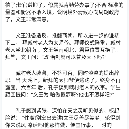
德了;长官谦抑了，僚属就肯勤劳办事了;不合 标准的
量器和衡器不敢入境，说明境外清候心向周朝政府
了，文王非常满意。
文王准备造反，推翻商朝，所以进一步的谦恭
下士， 拜臧村老人为太师爷。拜师仪式隆重，臧村
老人坐北朝南 ，文王坐南朝北，君臣位置互换了。
拜毕，文王问：“政 治制度可以普及天下吗?”
臧村老人装聋，不答可否，同时淡淡的提出辞
职。当 天晚上，新拜的太师爷便逃跑了，终身不再
露面。六百年 后，孔子谈到臧村老人的故事。学生
颜回提问：“文王为 啥做假梦呀?他也不怎样吧?”
孔子感到紧张，深怕在天之灵听见似的，板起
脸说： “住嘴!别拿出去讲!文王尽善尽美哟，轮得到
你来说风 凉话吗!他那样做，便宜行事，一时的