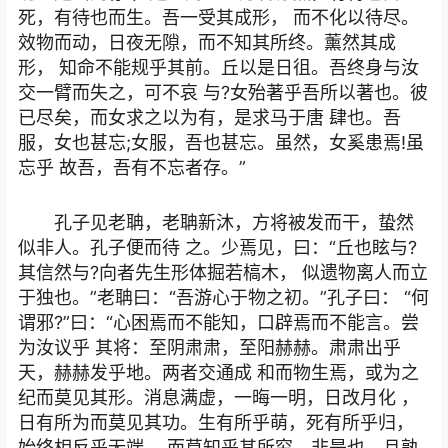
死，有待也而生。吾一受其成形， 而不化以待尽。
效物而动，日夜无隙，而不知其所终。薰然其成
形， 知命不能规乎其前。丘以是日徂。吾终身与汝
交一臂而失之，可不哀 与?女殆著乎吾所以著也。彼
已尽矣，而女求之以为有，是求马于唐 肆也。吾
服，女也甚忘;女服，吾也甚忘。虽然，女奚患焉!虽
忘乎 故吾，吾有不忘者存。”
孔子见老聃，老聃新沐，方将被发而干，蛰然
似非人。孔子便而待 之。少焉见，曰：“丘也眩与?
其信然与?向者先生形体掘若槁木， 似遗物离人而立
于独也。”老聃曰：“吾游心于物之初。”孔子曰： “何
谓邪?”曰：“心困焉而不能知，口辟焉而不能言。尝
为汝议乎 其将：至阴肃肃，至阳赫赫。肃肃出乎
天，赫赫发乎地。两者交通成 和而物生焉，或为之
纪而莫见其形。消息满虚，一晦一明，日改月化 ，
日有所为而莫见其功。生有所乎萌，死有所乎归，
始终相反乎无端 ，而莫知乎其所穷。非是也，且孰