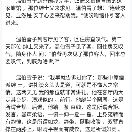
温伯雪子到齐国办完事，归途又投宿鲁国的这
家旅馆 ，那位绅士又来求见。温伯雪子想：“连续求
见，显然是 安了心要来帮助我。”便吩咐馆仆引客人
进来。
温伯雪子到客厅见了客，回住房直叹气。第二
天那位 绅士又来了。温伯雪子见了客，回住房又叹
气，随身仆人 问：“伯爷再次见了那位客人，回来总
要叹气，到底为啥 哟?”
温伯雪子说：“我早就告诉过你了：那些中原儒
派绅 士，讲礼谈义头头是道，可就是不懂人之常
情。这两天见 我的那位就非常讲礼。他在客厅内大
走其台步，演戏似的 。前行，他绕半个圆周，这是
所谓合规。后退，他踏一条 直线，这是所谓合矩。
发言，曼声柔语，一俯一仰一摇一 摆，上身宛转而
有韵律，这是所谓如龙。静坐，挺胸收腹 ，双臂直
撑在两膝上，眼睛平视而有威仪，这是所谓如虎 。