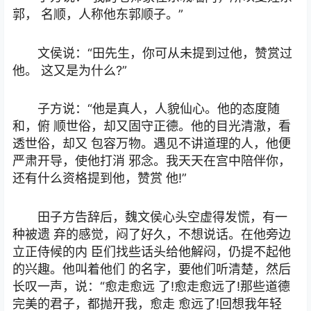
郭， 名顺，人称他东郭顺子。”
文侯说：“田先生，你可从未提到过他，赞赏过
他。 这又是为什么?”
子方说：“他是真人，人貌仙心。他的态度随
和，俯 顺世俗，却又固守正德。他的目光清澈，看
透世俗，却又 包容万物。遇见不讲道理的人，他便
严肃开导，使他打消 邪念。我天天在宫中陪伴你，
还有什么资格提到他，赞赏 他!”
田子方告辞后，魏文侯心头空虚得发慌，有一
种被遗 弃的感觉，闷了好久，不想说话。在他旁边
立正侍候的内 臣们找些话头给他解闷，仍提不起他
的兴趣。他叫着他们 的名字，要他们听清楚，然后
长叹一声，说：“愈走愈远 了!愈走愈远了!那些道德
完美的君子，都抛开我，愈走 愈远了!回想我年轻