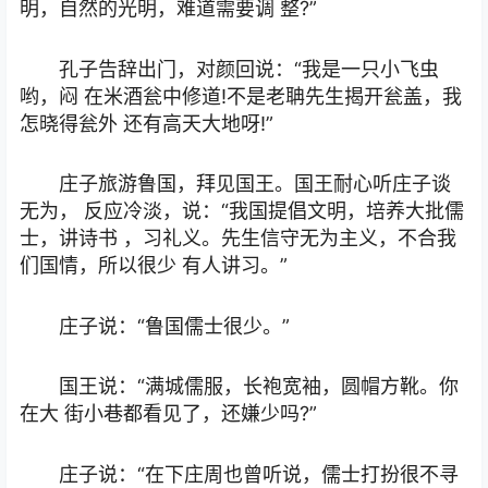
明，自然的光明，难道需要调 整?”
孔子告辞出门，对颜回说：“我是一只小飞虫
哟，闷 在米酒瓮中修道!不是老聃先生揭开瓮盖，我
怎晓得瓮外 还有高天大地呀!”
庄子旅游鲁国，拜见国王。国王耐心听庄子谈
无为， 反应冷淡，说：“我国提倡文明，培养大批儒
士，讲诗书 ，习礼义。先生信守无为主义，不合我
们国情，所以很少 有人讲习。”
庄子说：“鲁国儒士很少。”
国王说：“满城儒服，长袍宽袖，圆帽方靴。你
在大 街小巷都看见了，还嫌少吗?”
庄子说：“在下庄周也曾听说，儒士打扮很不寻