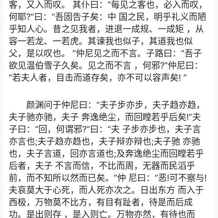
客，又入而叹。 其仆曰：“每见之客也，必入而叹，
何耶?”曰：“吾固告子矣：中 国之民，明乎礼义而陋
乎知人心。昔之见我者，进退一成规、一成矩 ，从
容一若龙、一若虎。其谏我也似子，其道我也似
父，是以叹也。 ”仲尼见之而不言。子路曰：“吾子
欲见温伯雪子久矣。见之而不言 ，何邪?”仲尼曰：
“若夫人者，目击而道存矣，亦不可以容声矣! ”
颜渊问于仲尼曰：“夫子步亦步，夫子趋亦趋，
夫子驰亦驰，夫子 奔逸绝尘，而回瞠若乎后矣!”夫
子曰：“回，何谓邪?”曰：“夫 子步亦步也，夫子言
亦言也;夫子趋亦趋也，夫子辩亦辩也;夫子驰 亦驰
也，夫子言道，回亦言道也;及奔逸绝尘而回瞠若乎
后者，夫子 不言而信，不比而周，无器而民滔乎
前，而不知所以然而已矣。”仲 尼曰：“恶!可不察与!
夫哀莫大于心死，而人死亦次之。日出东方 而入于
西极，万物莫不比方，有目有趾者，待是而后成
功。是出则存 ，是入则亡。万物亦然，有待也而