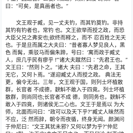
曰：“可矣，是真画者也。”
文王观于臧，见一丈夫钓，而其钓莫钓。非持
其钓有钓者也，常钓 也。文王欲举而授之政，而恐
大臣父兄之弗安也;欲终而释之，而不 忍百姓之无天
也。于是旦而属之大夫曰：“昔者寡人梦见良人，黑
色 而髯，乘驳马而偏朱蹄，号曰：‘寓而政于臧丈
人，庶几乎民有瘳乎 !’”诸大夫蹴然曰∶“先君王也。”
文王曰：“然则卜之。”诸大 夫曰∶“先君之命，王其
无它，又何卜焉。”遂迎臧丈人而授之政。 典法无
更，偏令无出。三年，文王观于国，则列士坏植散
群，长官者 不成德，斔斛不敢入于四竟。列士坏植
散群，则尚同也;长官者不成 德，则同务也，斔斛不
敢入于四竟，则诸侯无二心也。文王于是焉以 为大
师，北面而问曰：“政可以及天下乎?”臧丈人昧然而
不应，泛 然而辞，朝令而夜循，终身无闻。颜渊问
于仲尼曰：“文王其犹未邪? 又何以梦为乎?”仲尼