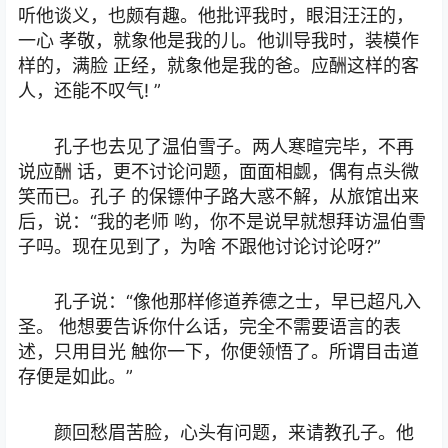
听他谈义，也颇有趣。他批评我时，眼泪汪汪的，
一心 孝敬，就象他是我的儿。他训导我时，装模作
样的，满脸 正经，就象他是我的爸。应酬这样的客
人，还能不叹气! ”
孔子也去见了温伯雪子。两人寒暄完毕，不再
说应酬 话，更不讨论问题，面面相觑，偶有点头微
笑而已。孔子 的保镖仲子路大惑不解，从旅馆出来
后，说：“我的老师 哟，你不是说早就想拜访温伯雪
子吗。现在见到了，为啥 不跟他讨论讨论呀?”
孔子说：“像他那样修道养德之士，早已超凡入
圣。 他想要告诉你什么话，完全不需要语言的表
述，只用目光 触你一下，你便领悟了。所谓目击道
存便是如此。”
颜回愁眉苦脸，心头有问题，来请教孔子。他