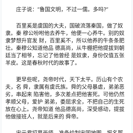
庄子说：“鲁国文明，不过一儒。多吗?”
百里奚是虞国的大夫，国破流落秦国，做了奴
隶。秦 穆公吩咐他去养牛，他便一心养牛。别的奴
隶梦想升官发 财，百里奚不，所以他养的牛条条肥
壮。秦穆公知道他品 德高尚，从牛棚把他提拔到朝
廷当了相爷，忘记了他曾经 是奴隶，身份仅值五张
羊皮。这是春秋时代的故事了。
更早些呢，尧帝时代，天下太平。历山有个农
夫，名 舜，隶属有虞氏族。舜的父母暴虐，弟弟恶
劣，串起来 陷害他，多次差点把他害死。可他仍然
孝顺父母，爱护 弟弟，委屈求全，不把自己的生死
放在心上。尧帝知道 他品德高尚，深受感动，提拔
他做接班人，就是后来的 舜帝。
宋元君招募画师，准备绘制宋国地图。报名那