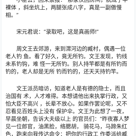
裸体 ，斜坐炕上，两腿张成八字，真是一副傲慢
相。”
宋元君说：“录取吧，这是真画师!”
周文王去郊游，来到渭河边的臧村，偶遇一位
老人钓 鱼。看了好久，竟无所钓。文王发现，钓线
未系钓钩，难 怪一无所钓。别人持竿都是有所钓而
钓的，老人却是无所 钓而钓的，还天天持钓竿。
文王派员暗访，知道老人是有德的隐士，而且
治国有 术，人才难得。本想请他出来执掌行政，又
怕大臣不高兴 ，长辈不放心。如果作罢论呢，又不
忍看见百姓头上没有 保护伞。文王为此想了一夜，
早晨坐朝，告诉大夫级以上 的官员们：“昨夜寡人梦
见一位郎官，油黑脸，络腮胡， 骑花马，马蹄朱红
色，跑来向我传达命令：把你的行政工 作委派给臧