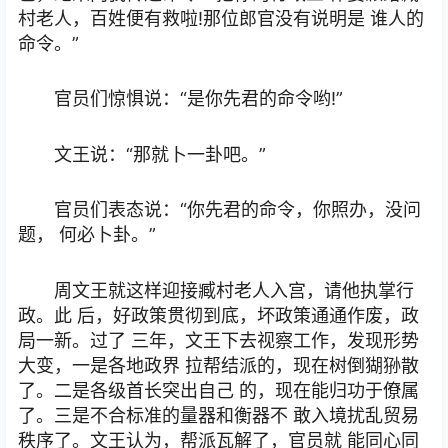
村老人，百姓便有救啦!那位郎官没有说明是 谁人的
命令。”
官员们惊惧说：“是你先君的命令哟!”
文王说：“那就卜一卦吧。”
官员们表态说：“你先君的命令，你照办，没问
题， 何必卜卦。”
周文王就这样迎接臧村老人入宫，请他执掌行
政。此 后，好政策贯彻到底，坏政策通通作废，政
局一新。过了 三年，文王下去视察工作，发现形势
大变，一是各地政界 拉帮结派的，现在树倒猢狲散
了。二是各级首长突出自己 的，现在能归功于僚属
了。三是不合标准的量器和衡器不 敢入境扰乱贸易
秩序了。文王认为，帮派瓦解了，官员就 能同心同