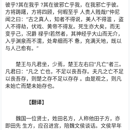
彼乎?其在我乎 ?其在彼邪亡乎我，在我邪亡乎彼。
方将踌躇，方将四顾，何暇至乎 人贵人贱哉!”仲尼
闻之曰：“古之真人，知者不得说，美人不得滥 ，盗
人不得劫，伏戏、黄帝不得友。死生亦大矣，而无
变乎己，况爵 禄乎!若然者，其神经乎大山而无介，
入乎渊泉而不濡，处卑细而不 惫，充满天地，既以
与人己愈有。”
楚王与凡君坐，少焉，楚王左右曰“凡亡”者三。
凡君曰：“凡之 亡也，不足以丧吾存。夫凡之亡不足
以丧吾存，则楚之存不足以存存 。由是观之，则凡
未始亡而楚未始存也。
【翻译】
魏国一位贤士，姓田名方，人称他田子方，亦
即田先 生方，应召进宫，陪魏文侯谈话。文侯早年