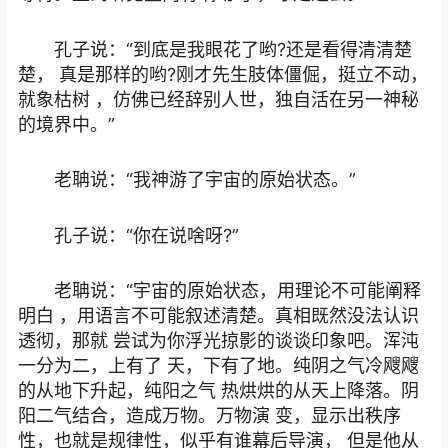
孔子说：“到底是我眼花了哟?还是看得清清楚
楚， 真是那样的哟?刚才先生肢体僵倔，挺立不动，
就象枯树 ，仿佛已经辞别人世，独自活在另一神秘
的境界中。”
老聃说：“我神游了宇宙的原始状态。”
孔子说：“你在说啥呀?”
老聃说：“宇宙的原始状态，用理论不可能阐释
明白 ，用语言不可能叙述清楚。真相既然没法认识
透彻，那就 尝试为你浮光掠影的谈谈印象吧。浑沌
一分为二，上有了 天，下有了地。纯阴之气冷飕飕
的从地下升起，纯阳之气 热烘烘的从天上降落。阴
阳二气结合，造成万物。万物演 变，显示出秩序
性，也就是规律性，似乎有谁幕后导演， 但是他从