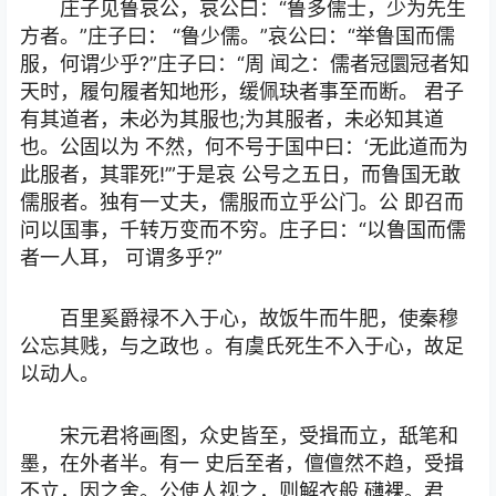
庄子见鲁哀公，哀公曰：“鲁多儒士，少为先生
方者。”庄子曰： “鲁少儒。”哀公曰：“举鲁国而儒
服，何谓少乎?”庄子曰：“周 闻之：儒者冠圜冠者知
天时，履句履者知地形，缓佩玦者事至而断。 君子
有其道者，未必为其服也;为其服者，未必知其道
也。公固以为 不然，何不号于国中曰：‘无此道而为
此服者，其罪死!’”于是哀 公号之五日，而鲁国无敢
儒服者。独有一丈夫，儒服而立乎公门。公 即召而
问以国事，千转万变而不穷。庄子曰：“以鲁国而儒
者一人耳， 可谓多乎?”
百里奚爵禄不入于心，故饭牛而牛肥，使秦穆
公忘其贱，与之政也 。有虞氏死生不入于心，故足
以动人。
宋元君将画图，众史皆至，受揖而立，舐笔和
墨，在外者半。有一 史后至者，儃儃然不趋，受揖
不立，因之舍。公使人视之，则解衣般 礴裸。君