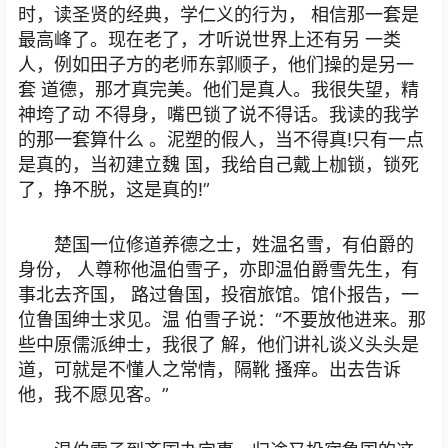
时，读圣贤的经典，学仁义的行为， 相信那一套是
最高峰了。现在老了，才听说世界上还有另 一类
人，例如田子方的老师东郭顺子，他们操的是另一
套 道德，那才真完美。他们是真人。我很失望，精
神垮了动 不得身，嘴巴锁了说不得话。我读的我学
的那一套算什么 。泥塑的假人，当不得真!只有一点
是真的，当初建立魏 国，我给自己戴上枷锁，锁死
了，挣不脱，这是真的!”
楚国一位修道养德之士，姓温名雪，有伯爵的
身份， 人尊称他温伯雪子，亦即温伯爵雪先生，有
事北去齐国， 路过鲁国，投宿旅馆。馆仆报告，一
位鲁国绅士求见。温 伯雪子说：“不要放他进来。那
些中原儒派绅士，我很了 解，他们讲礼谈义头头是
道，可就是不懂人之常情，隔靴 搔痒。出去告诉
他，我不愿见客。”