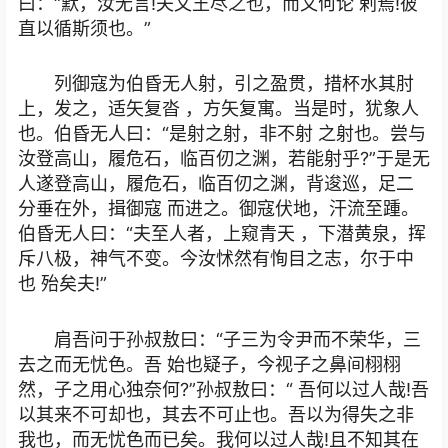
曰：“默，汝无言!夫文王尽之也，而又何论 剌焉!彼
直以循斯须也。”
列御寇为伯昏无人射，引之盈贯，措杯水其肘
上，发之，适矢复沓 ，方矢复寓。当是时，犹象人
也。伯昏无人曰：“是射之射，非不射 之射也。尝与
汝登高山，履危石，临百仞之渊，若能射乎?”于是无
人遂登高山，履危石，临百仞之渊，背逡巡，足二
分垂在外，揖御寇 而进之。御寇伏地，汗流至踵。
伯昏无人曰：“夫至人者，上窥青天 ，下潜黄泉，挥
斥八极，神气不变。今汝怵然有恂目之志，尔于中
也 殆矣夫!”
肩吾问于孙叔敖曰：“子三为令尹而不荣华，三
去之而无忧色。吾 始也疑子，今视子之鼻间栩栩
然，子之用心独奈何?”孙叔敖曰：“ 吾何以过人哉!吾
以其来不可却也，其去不可止也。吾以为得失之非
我也，而无忧色而已矣。我何以过人哉!且不知其在