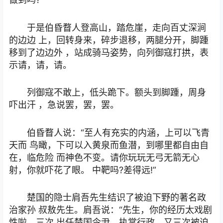
于是伯昏瞀人登高山，踏危崖，走向百丈深涧
的边边 上，回转身来，碎步退移，两腿分开，脚踵
移到了边边外 ，站成骑马姿势，向列御寇打拱，表
示请，请，请。
列御寇不敢上，低头跪下。额头到脚踵，周身
吓出汗 ，急说罢，罢，罢。
伯昏瞀人说：“至人有充实的内涵，上可以飞青
天而 鸟瞰，下可以入黄泉而鱼潜，到哪里都自由自
在，临危险 而神色不变。请你玩玩无弓无箭无心
射，你就吓花了眼。 中靶吗?差得远!”
楚国的隐士肩吾先生结识了被迫下野的著名政
治家孙 叔敖先生。肩吾说：“先生，你的经历太戏剧
性啦，三次 出任楚国令尹，执掌行政，又三次被迫