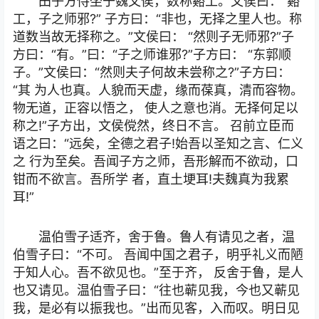
田子方侍坐于魏文侯，数称谿工。文侯曰：“谿
工，子之师邪?” 子方曰：“非也，无择之里人也。称
道数当故无择称之。”文侯曰： “然则子无师邪?”子
方曰：“有。”曰：“子之师谁邪?”子方曰： “东郭顺
子。”文侯曰：“然则夫子何故未尝称之?”子方曰：
“其 为人也真。人貌而天虚，缘而葆真，清而容物。
物无道，正容以悟之， 使人之意也消。无择何足以
称之!”子方出，文侯傥然，终日不言。 召前立臣而
语之曰：“远矣，全德之君子!始吾以圣知之言、仁义
之 行为至矣。吾闻子方之师，吾形解而不欲动，口
钳而不欲言。吾所学 者，直土埂耳!夫魏真为我累
耳!”
温伯雪子适齐，舍于鲁。鲁人有请见之者，温
伯雪子曰：“不可。 吾闻中国之君子，明乎礼义而陋
于知人心。吾不欲见也。”至于齐， 反舍于鲁，是人
也又请见。温伯雪子曰：“往也蕲见我，今也又蕲见
我，是必有以振我也。”出而见客，入而叹。明日见