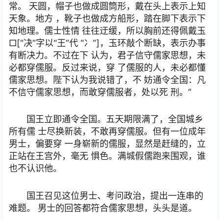
常。 天圆，帽子也做成圆筒形，戴在头上表示上知
天象。地方 ，靴子也做成方船形，踏在脚下表示下
知地理。儒士性情 往往迂缓，所以胸前还得佩戴玉
□[“决”字以“王”代 “冫”]，玉环敲个断缺，表示办事
有断决力。不过在下 认为，君子信守儒家思想，未
必都穿儒服。反过来说，穿 了儒服的人，未必都懂
儒家思想。陛下认为我说错了，不 妨通令全国：凡
不信守儒家思想，而敢穿儒服者，处以死 刑。”
国王立即通令全国。五天期限满了，全国城乡
所有儒 士尽换新装，不敢再穿儒服。但有一位成年
男士，偏要穿 一身崭新的儒服，显然是赶缝的，立
正站在王宫外，毫无 惧色。满城假儒跑来围观，谁
也不认识他。
国王召见这位男士、考问政治，提出一连串的
难题。 男士的回答都符合儒家思想，头头是道。