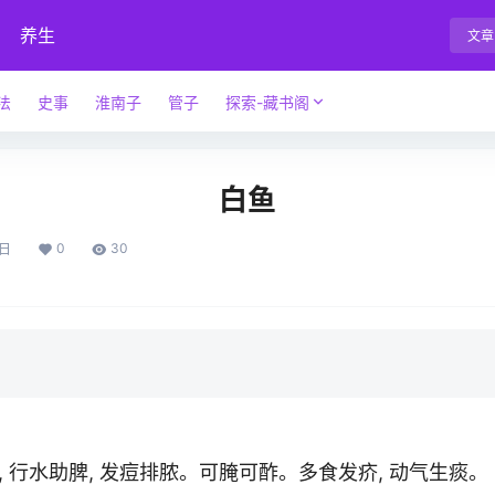
养生
文章
法
史事
淮南子
管子
探索-藏书阁
白鱼
0
30
4日
。
行水助脾, 发痘排脓。可腌可酢。多食发疥, 动气生痰。