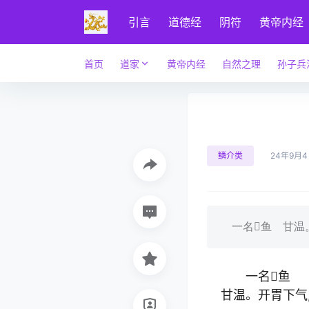
引言
道德经
阴符
黄帝内经
首页
道家
黄帝内经
自然之理
孙子兵
鳞介类
24年9月
一名􍼵鱼 甘温
一名􍼵鱼
甘温。开胃下气, 