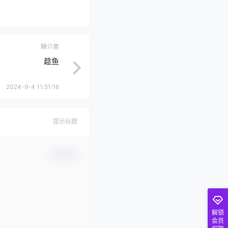
鳞介类
趝鱼
2024-9-4 11:51:16
提示标题
确认修改
解锁
会员