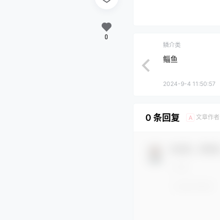
0
鳞介类
鲻鱼
2024-9-4 11:50:57
0 条回复
文章作者
A
欢迎您，新朋