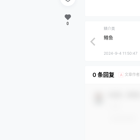
0
鳞介类
鳟鱼
2024-9-4 11:50:47
0 条回复
文章作者
A
欢迎您，新朋