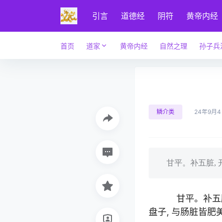
引言
道德经
阴符
黄帝内经
首页
道家
黄帝内经
自然之理
孙子兵
鳞介类
24年9月
甘平。补五脏, 
甘平。补五脏
盘子, 与肠脏皆肥