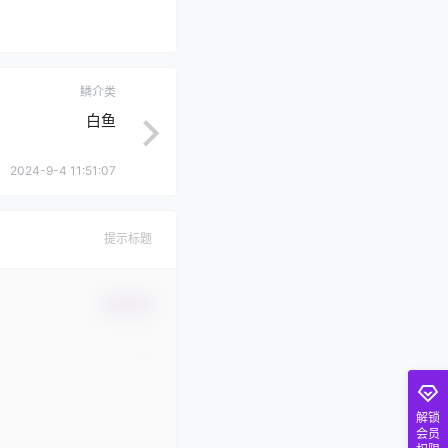
鳞介类
白鱼
2024-9-4 11:51:07
提示标题
确认修改
解锁
会员