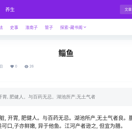
养生
文章
法
史事
淮南子
管子
探索-藏书阁
鲻鱼
0
26
4日
开胃, 肥健人。与百药无忌。湖池所产,无土气者
, 开胃, 肥健人。与百药无忌。湖池所产,无土气者良。腹
美可口,子亦鲜嫩, 异于他鱼。江河产者逊之, 但宜为腊。