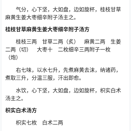
气分，心下坚，大如盘，边如旋杯，桂枝甘草
麻黄生姜大枣细辛附子汤主之。
桂枝甘草麻黄生姜大枣细辛附子汤方
桂枝三两 甘草二两（炙） 麻黄二两 生姜
二两（切） 大枣十 二枚细辛三两附子一枚
（炮）
右七味，以水七升，先煮麻黄去沫，纳诸药，
煮取三升，分温三服，汗出即愈。
水饮，心下坚，大如盘，边如旋杯，枳实白术
汤主之。
枳实白术汤方
枳实七枚 白术二两