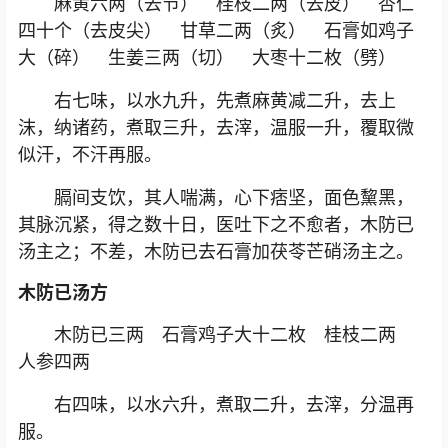
麻黄六两（去节） 桂枝二两（去皮） 杏仁
四十个（去皮尖） 甘草二两（炙） 石膏如鸡子
大（碎） 生姜三两（切） 大枣十二枚（劈）
右七味，以水九升，先煮麻黄减二升，去上
沫，纳诸药，煮取三升，去滓，温服一升，覆取微
似汗，不汗再服。
膈间支饮，其人喘满，心下痞坚，面色黧黑，
其脉沉紧，得之数十日，医吐下之不愈者，木防已
汤主之；不差，木防已去石膏加茯苓芒硝汤主之。
木防已汤方
木防已三两 石膏鸡子大十二枚 桂枝二两
人参四两
右四味，以水六升，煮取二升，去滓，分温再
服。