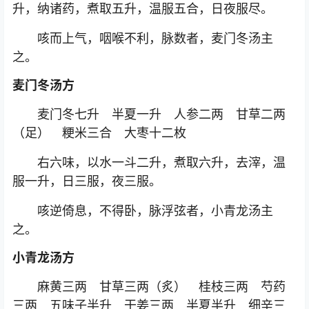
升，纳诸药，煮取五升，温服五合，日夜服尽。
咳而上气，咽喉不利，脉数者，麦门冬汤主
之。
麦门冬汤方
麦门冬七升 半夏一升 人参二两 甘草二两
（足） 粳米三合 大枣十二枚
右六味，以水一斗二升，煮取六升，去滓，温
服一升，日三服，夜三服。
咳逆倚息，不得卧，脉浮弦者，小青龙汤主
之。
小青龙汤方
麻黄三两 甘草三两（炙） 桂枝三两 芍药
三两 五味子半升 干姜三两 半夏半升 细辛三