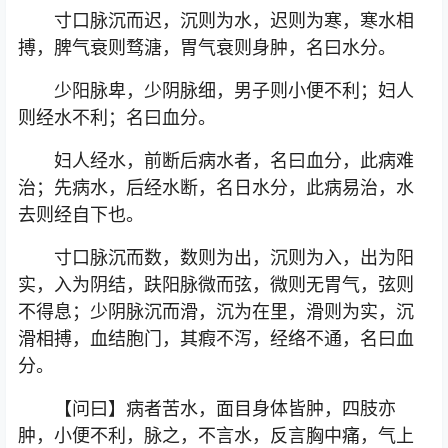
寸口脉沉而迟，沉则为水，迟则为寒，寒水相
搏，脾气衰则骛溏，胃气衰则身肿，名曰水分。
少阳脉卑，少阴脉细，男子则小便不利；妇人
则经水不利；名曰血分。
妇人经水，前断后病水者，名曰血分，此病难
治；先病水，后经水断，名日水分，此病易治，水
去则经自下也。
寸口脉沉而数，数则为出，沉则为入，出为阳
实，入为阴结，趺阳脉微而弦，微则无胃气，弦则
不得息；少阴脉沉而滑，沉为在里，滑则为实，沉
滑相搏，血结胞门，其瘕不泻，经络不通，名曰血
分。
【问曰】病者苦水，面目身体皆肿，四肢亦
肿，小便不利，脉之，不言水，反言胸中痛，气上