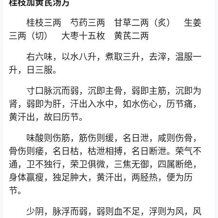
桂枝加黄芪汤方
桂枝三两 芍药三两 甘草二两（炙） 生姜
三两（切） 大枣十五枚 黄芪二两
右六味，以水八升，煮取三升，去滓，温服一
升，日三服。
寸口脉沉而弱，沉即主骨，弱即主筋，沉即为
肾，弱即为肝，汗出入水中，如水伤心，历节痛，
黄汗出，故曰历节。
味酸则伤筋，筋伤则缓，名日泄，咸则伤骨，
骨伤则痿，名日枯，枯泄相搏，名日断泄。荣气不
通，卫不独行，荣卫俱微，三焦无御，四属断绝，
身体赢瘦，独足肿大，黄汗出，两胫热，便为历
节。
少阴，脉浮而弱，弱则血不足，浮则为风，风