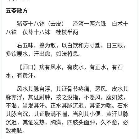
五苓散方
猪苓十八钵（去皮） 泽泻一两六铢 白术十
八铢 茯苓十八铼 桂枝半两
右五味，捣为散，以白饮和方寸匙，日三眼，
多饮暖水，汗出愈，如法将息。
【师曰】病有风水，有皮水，有正水，有石
水，有黄汗。
风水其脉自浮，其证骨节疼痛，恶风。皮水其
脉亦浮，其证尉肿，按之没指，不恶风，腹如鼓，
不渴，当发其汗。正水其脉沉迟，其证为喘。石水
其脉自沉，其证腹满不喘，当利其小便。黄汗其脉
沉迟，其证发热，胸满，四肢头面肿，久不愈，必
致痈脓。