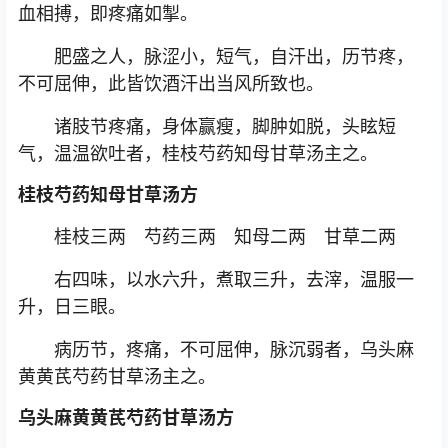
血相搏，即疼痛如掣。
肥盛之人，脉涩小，短气，自汗出，历节疼，
不可屈伸，此皆饮酒汗出当风所致也。
诸肢节疼痛，身体赢瘦，脚肿如脱，头眩短
气，温温欲吐者，桂枝芍药知母甘草汤主之。
桂枝芍药知母甘草汤方
桂枝三两 芍药三两 知母二两 甘草二两
右四味，以水六升，煮取三升，去滓，温服一
升，日三眼。
病历节，疼痛，不可屈伸，脉沉弱者，乌头麻
黄黄芪芍药甘草汤主之。
乌头麻黄黄芪芍药甘草汤方