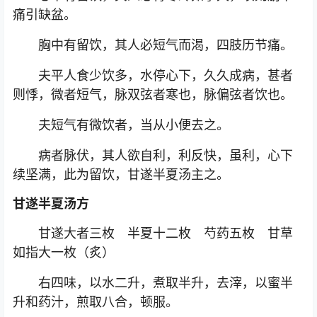
痛引缺盆。
胸中有留饮，其人必短气而渴，四肢历节痛。
夫平人食少饮多，水停心下，久久成病，甚者
则悸，微者短气，脉双弦者寒也，脉偏弦者饮也。
夫短气有微饮者，当从小便去之。
病者脉伏，其人欲自利，利反快，虽利，心下
续坚满，此为留饮，甘遂半夏汤主之。
甘遂半夏汤方
甘遂大者三枚 半夏十二枚 芍药五枚 甘草
如指大一枚（炙）
右四味，以水二升，煮取半升，去滓，以蜜半
升和药汁，煎取八合，顿服。