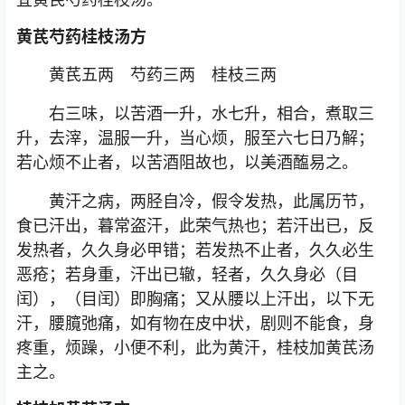
黄芪芍药桂枝汤方
黄芪五两 芍药三两 桂枝三两
右三味，以苦酒一升，水七升，相合，煮取三
升，去滓，温服一升，当心烦，服至六七日乃解；
若心烦不止者，以苦酒阻故也，以美酒醢易之。
黄汗之病，两胫自冷，假令发热，此属历节，
食已汗出，暮常盗汗，此荣气热也；若汗出已，反
发热者，久久身必甲错；若发热不止者，久久必生
恶疮；若身重，汗出已辙，轻者，久久身必（目
闰），（目闰）即胸痛；又从腰以上汗出，以下无
汗，腰臗弛痛，如有物在皮中状，剧则不能食，身
疼重，烦躁，小便不利，此为黄汗，桂枝加黄芪汤
主之。