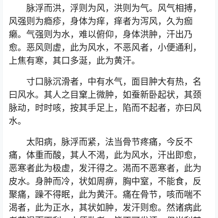
脉浮而洪，浮则为风，洪则为气。风气相搏，
风强则为瘾疹，身体为痒，痒者为泻风，久为痂
癞。气强则为水，难以俯仰，身体洪肿，汗出乃
愈。恶风则虚，此为风水，不恶风者，小便通利，
上焦有寒，其口多涎，此为黄汗。
寸口脉沉滑者，中有水气，面目肿大有热，名
曰风水。其人之目窠上微肿，如蚕新卧起状，其颈
脉动，时时咳，按其手足上，陷而不起者，亦曰风
水。
太阳病，脉浮而紧，法当骨节疼痛，今反不
痛，体重而酸，其人不渴，此为风水，汗出即愈，
恶寒者此为极虚，发汗得之。渴而不恶寒者，此为
皮水。身肿而冷，状如周痹，胸中窒，不能食，反
聚痛，躁不得眠，此为黄汗。痛在骨节，咳而喘不
渴者，此为正水，其状如肿，发汗则愈。然诸病此