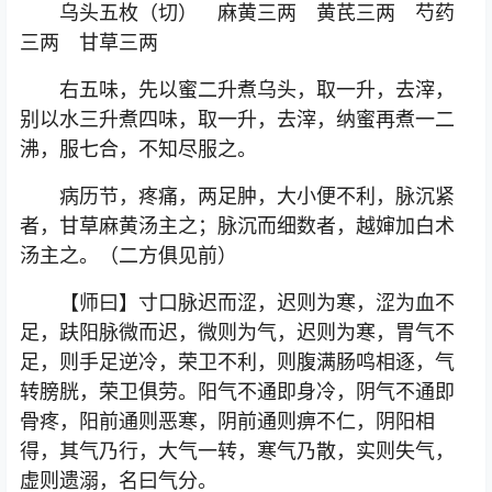
乌头五枚（切） 麻黄三两 黄芪三两 芍药
三两 甘草三两
右五味，先以蜜二升煮乌头，取一升，去滓，
别以水三升煮四味，取一升，去滓，纳蜜再煮一二
沸，服七合，不知尽服之。
病历节，疼痛，两足肿，大小便不利，脉沉紧
者，甘草麻黄汤主之；脉沉而细数者，越婶加白术
汤主之。（二方俱见前）
【师曰】寸口脉迟而涩，迟则为寒，涩为血不
足，趺阳脉微而迟，微则为气，迟则为寒，胃气不
足，则手足逆冷，荣卫不利，则腹满肠鸣相逐，气
转膀胱，荣卫俱劳。阳气不通即身冷，阴气不通即
骨疼，阳前通则恶寒，阴前通则痹不仁，阴阳相
得，其气乃行，大气一转，寒气乃散，实则失气，
虚则遗溺，名曰气分。