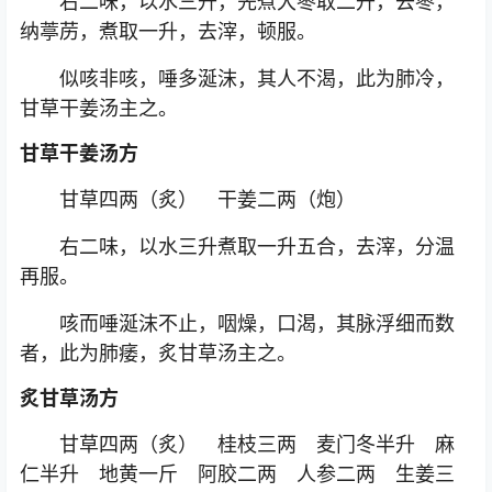
右二味，以水三升，先煮大枣取二升，去枣，
纳葶苈，煮取一升，去滓，顿服。
似咳非咳，唾多涎沫，其人不渴，此为肺冷，
甘草干姜汤主之。
甘草干姜汤方
甘草四两（炙） 干姜二两（炮）
右二味，以水三升煮取一升五合，去滓，分温
再服。
咳而唾涎沫不止，咽燥，口渴，其脉浮细而数
者，此为肺痿，炙甘草汤主之。
炙甘草汤方
甘草四两（炙） 桂枝三两 麦门冬半升 麻
仁半升 地黄一斤 阿胶二两 人参二两 生姜三