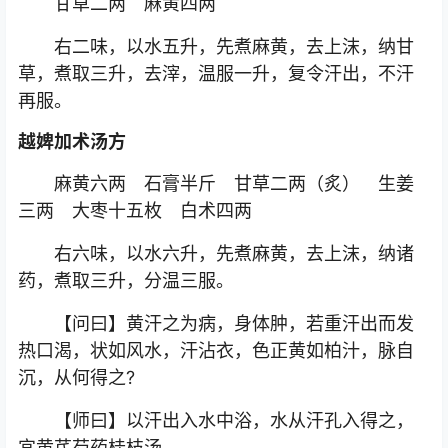
甘草二两 麻黄四两
右二味，以水五升，先煮麻黄，去上沫，纳甘
草，煮取三升，去滓，温服一升，复令汗出，不汗
再服。
越婢加术汤方
麻黄六两 石膏半斤 甘草二两（炙） 生姜
三两 大枣十五枚 白术四两
右六味，以水六升，先煮麻黄，去上沫，纳诸
药，煮取三升，分温三服。
【问曰】黄汗之为病，身体肿，若重汗出而发
热口渴，状如风水，汗沾衣，色正黄如柏汁，脉自
沉，从何得之?
【师曰】以汗出入水中浴，水从汗孔入得之，
宜黄芪芍药桂枝汤。