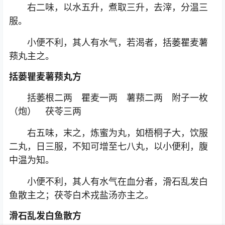
右二味，以水五升，煮取三升，去滓，分温三
服。
小便不利，其人有水气，若渴者，括萎瞿麦薯
蓣丸主之。
括蒌瞿麦薯蓣丸方
括萎根二两 瞿麦一两 薯蓣二两 附子一枚
（炮） 茯苓三两
右五味，末之，炼蜜为丸，如梧桐子大，饮服
二丸，日三服，不知可增至七八丸，以小便利，腹
中温为知。
小便不利，其人有水气在血分者，滑石乱发白
鱼散主之；茯苓白术戎盐汤亦主之。
滑石乱发白鱼散方