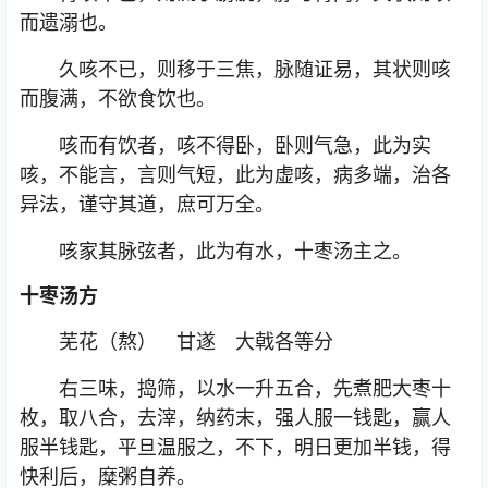
而遗溺也。
久咳不已，则移于三焦，脉随证易，其状则咳
而腹满，不欲食饮也。
咳而有饮者，咳不得卧，卧则气急，此为实
咳，不能言，言则气短，此为虚咳，病多端，治各
异法，谨守其道，庶可万全。
咳家其脉弦者，此为有水，十枣汤主之。
十枣汤方
芜花（熬） 甘遂 大戟各等分
右三味，捣筛，以水一升五合，先煮肥大枣十
枚，取八合，去滓，纳药末，强人服一钱匙，赢人
服半钱匙，平旦温服之，不下，明日更加半钱，得
快利后，糜粥自养。