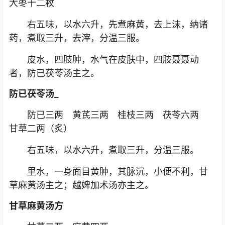
大枣十二枚
右五味，以水六升，先煮麻黄，去上沫，纳诸
药，煮取三升，去滓，分温三服。
皮水，四肢肿，水气在皮肤中，四肢聂聂动
者，防已茯苓汤主之。
防已茯苓汤_
防已三两 黄芪三两 桂枝三两 茯苓六两
甘草二两（炙）
右五味，以水六升，煮取三升，分温三服。
里水，一身面目黄肿，其脉沉，小便不利，甘
草麻黄汤主之；越婢加术汤亦主之。
甘草麻黄汤方