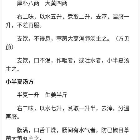
厚朴八两 大黄四两
右二味，以水五升，煮取二升，去滓，温服一
升，不差再服。
支饮，不得息，葶苈大枣泻肺汤主之。（方见
前）
支饮，口不渴，作呕者，或吐水者，小半夏汤
主之。
小半夏汤方
半夏一升 生姜半斤
右二味，以水七升，煮取一升半，去滓，分温
再服。
腹满，口舌干燥，肠间有水气者，防已椒目葶
苈大黄丸主之。