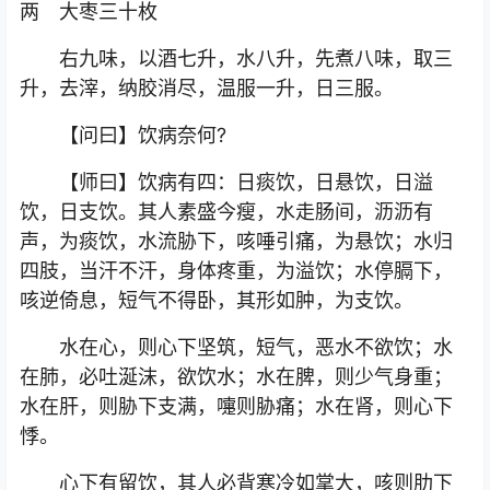
两 大枣三十枚
右九味，以酒七升，水八升，先煮八味，取三
升，去滓，纳胶消尽，温服一升，日三服。
【问曰】饮病奈何?
【师曰】饮病有四：日痰饮，日悬饮，日溢
饮，日支饮。其人素盛今瘦，水走肠间，沥沥有
声，为痰饮，水流胁下，咳唾引痛，为悬饮；水归
四肢，当汗不汗，身体疼重，为溢饮；水停膈下，
咳逆倚息，短气不得卧，其形如肿，为支饮。
水在心，则心下坚筑，短气，恶水不欲饮；水
在肺，必吐涎沫，欲饮水；水在脾，则少气身重；
水在肝，则胁下支满，嚏则胁痛；水在肾，则心下
悸。
心下有留饮，其人必背寒冷如掌大，咳则肋下