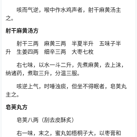
咳而气逆，喉中作水鸡声者，射干麻黄汤主
之。
射干麻黄汤方
射干三两 麻黄三两 半夏半升 五味子半
升 生姜四两 细辛三两 大枣七枚
右七味，以水一斗二升，先煮麻黄，去上沫，
纳诸药，煮取三升，分温三服。
咳逆上气，时唾浊痰，但坐不得眠者，皂荚丸
主之。
皂荚丸方
皂荚八两（刮去皮酥炙）
右一味，末之，蜜丸如梧桐子大，以枣膏和