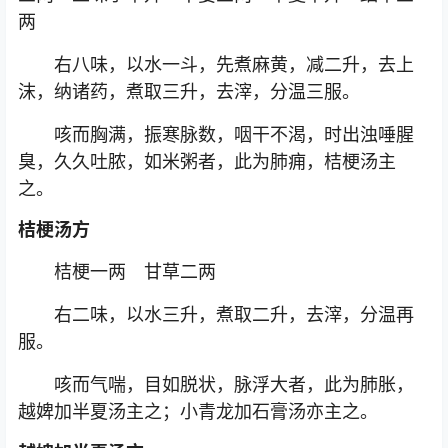
两
右八味，以水一斗，先煮麻黄，减二升，去上
沫，纳诸药，煮取三升，去滓，分温三服。
咳而胸满，振寒脉数，咽干不渴，时出浊唾腥
臭，久久吐脓，如米粥者，此为肺痈，桔梗汤主
之。
桔梗汤方
桔梗一两 甘草二两
右二味，以水三升，煮取二升，去滓，分温再
服。
咳而气喘，目如脱状，脉浮大者，此为肺胀，
越婢加半夏汤主之；小青龙加石膏汤亦主之。