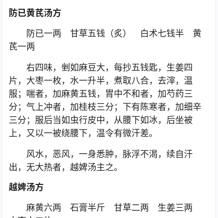
防已黄芪汤方
防已一两 甘草五钱（炙） 白术七钱半 黄
芪一两
右四味，剉如麻豆大，每抄五钱匙，生姜四
片，大枣一枚，水一升半，煮取八合，去滓，温
服；喘者，加麻黄五钱，胃中不和者，加芍药三
分；气上冲者，加桂枝三分；下有陈寒者，加细辛
三分；服后当如虫行皮中，从腰下如冰，后坐被
上，又以一被绕腰下，温令有微汗差。
风水，恶风，一身悉肿，脉浮不渴，续自汗
出，无大热者，越婢汤主之。
越婢汤方
麻黄六两 石膏半斤 甘草二两 生姜三两