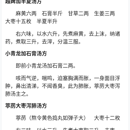
越婢加半夏汤方
麻黄六两 石膏半斤 甘草二两 生姜三两
大枣十五枚 半夏半升
右六味，以水六升，先煮麻黄，去上沫，纳诸
药，煮取三升，去滓，分温三服。
小青龙加石膏汤方
即前小青龙汤加石膏二两。
咳而气逆，喘鸣，迫塞胸满而胀，一身面目浮
肿，鼻出清涕，不闻香臭，此为肺胀，葶苈大枣泻
肺汤主之。
葶苈大枣泻肺汤方
葶苈（熬令黄色捣丸如弹子大） 大枣十二枚