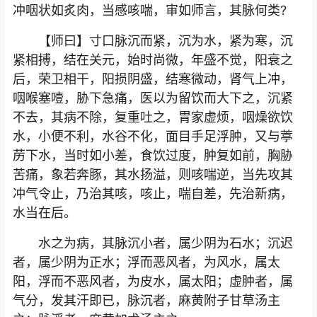
冲咽状如炙肉，当感咳喘，审如师言，其脉何类?
【师曰】寸口脉沉而紧，沉为水，紧为寒，沉
紧相搏，结在关元，始时尚微，年盛不觉，阳衰之
后，荣卫相干，阳损阴盛，结寒微动，肾气上冲，
咽喉塞噎，胁下急痛，医以为留饮而大下之，沉紧
不去，其病不除，复重吐之，胃家虚烦，咽燥欲饮
水，小便不利，水谷不化，面目手足浮肿，又与葶
苈下水，当时如小差，食饮过度，肿复如前，胸胁
苦痛，象若奔豚，其水扬溢，则咳喘逆，当先攻其
冲气令止，乃治其咳，咳止，喘自差，先治新病，
水当在后。
水之为病，其脉沉小者，属少阴为石水；沉迟
者，属少阴为正水；浮而恶风者，为风水，属太
阳，浮而不恶风者，为皮水，属太阳；虚肿者，属
气分，发其汗即已，脉沉者，麻黄附子甘草汤主