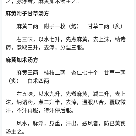
之；脉浮者，麻黄加术汤主之。
麻黄附子甘草汤方
麻黄二两 附子一枚（炮） 甘草二两（炙）
右三味，以水七升，先煮麻黄，去上沫，纳诸
药，煮取三升，去滓，分温三服。
麻黄加术汤方
麻黄三两 桂枝二两 杏仁七十个 甘草一两
（炙） 白术四两
右五味，以水九升，先煮麻黄，减二升，去上
沫，纳诸药，煮二升半，去滓，温服八合，覆取微
汗，不汗再服，得汗停后服。
风水，脉浮，身重，汗出，恶风者，防已黄芪
汤主之。