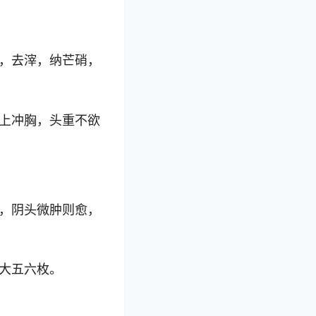
，去滓，纳芒硝，
上冲胸，头重不欲
，阴头微肿则愈，
大五六枚。