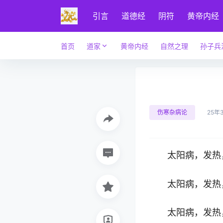
引言
道德经
阴符
黄帝内经
首页
道家
黄帝内经
自然之理
孙子兵
伤寒杂病论
25年
太阳病，发热
太阳病，发热
太阳病，发热