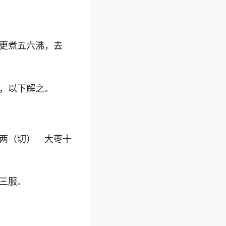
更煮五六沸，去
，以下解之。
两（切） 大枣十
三服。