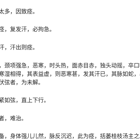
太多，因致痉。
痉，复发汗，必拘急。
汗，汗出则痉。
，颈项强急，恶寒，时头热，面赤目赤，独头动摇，卒口
寒湿相得，其表益虚，则恶寒甚，发其汗已，其脉如蛇，
伏弦者，为未解。
紧如弦，直上下行。
者，难治。
备，身体强儿儿然，脉反沉迟，此为痉，括蒌桂枝汤主之