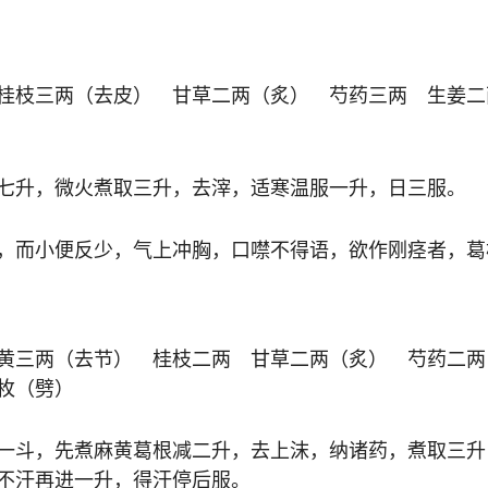
桂枝三两（去皮） 甘草二两（炙） 芍药三两 生姜二
七升，微火煮取三升，去滓，适寒温服一升，日三服。
，而小便反少，气上冲胸，口噤不得语，欲作刚痉者，葛
黄三两（去节） 桂枝二两 甘草二两（炙） 芍药二两
枚（劈）
一斗，先煮麻黄葛根减二升，去上沫，纳诸药，煮取三升
不汗再进一升，得汗停后服。