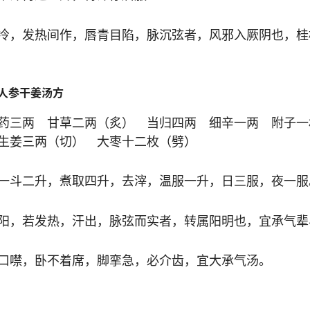
冷，发热间作，唇青目陷，脉沉弦者，风邪入厥阴也，桂
人参干姜汤方
药三两 甘草二两（炙） 当归四两 细辛一两 附子一
生姜三两（切） 大枣十二枚（劈）
一斗二升，煮取四升，去滓，温服一升，日三服，夜一服
阳，若发热，汗出，脉弦而实者，转属阳明也，宜承气辈
口噤，卧不着席，脚挛急，必介齿，宜大承气汤。