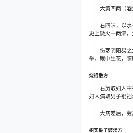
大黄四两（酒
右四味，以水
更上微火一两沸，
伤寒阴阳易之
举，眼中生花，膝
烧裩散方
右剪取妇人中
妇人病取男子裩裆
大病差后，劳
枳实栀子豉汤方