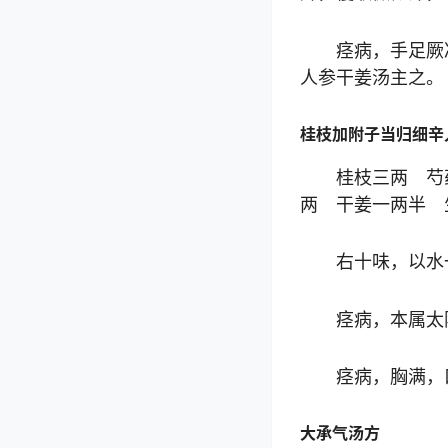
痉病，手足厥
人参干姜汤主之。
桂枝加附子当归细辛
桂枝三两 芍
两 干姜一两半 
右十味，以水
痉病，本属太
痉病，胸满，
大承气汤方