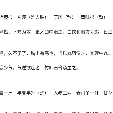
括蒌根 蜀漆（洗去腥） 葶历（熬） 商陆根（熬） 
异捣，下筛为散，更入臼中治之，白饮和服方寸匙，日三
唾，久不了了，胸上有寒也，当以丸药温之，宜理中丸。
赢少气，气逆欲吐者，竹叶石膏汤主之。
膏一斤 半夏半升（洗） 人参三两 麦门冬一升 甘草