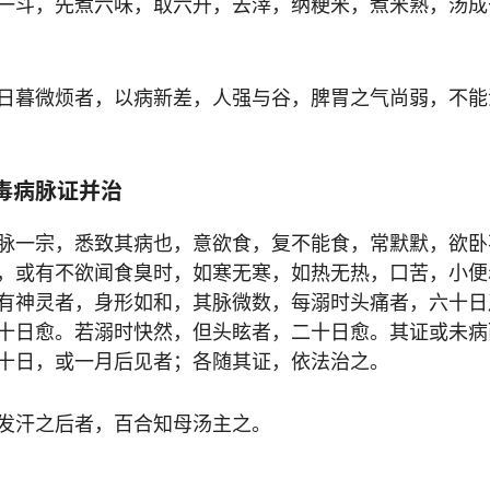
一斗，先煮六味，取六升，去滓，纳粳米，煮米熟，汤成
日暮微烦者，以病新差，人强与谷，脾胃之气尚弱，不能
毒病脉证并治
脉一宗，悉致其病也，意欲食，复不能食，常默默，欲卧
，或有不欲闻食臭时，如寒无寒，如热无热，口苦，小便
有神灵者，身形如和，其脉微数，每溺时头痛者，六十日
十日愈。若溺时快然，但头眩者，二十日愈。其证或未病
十日，或一月后见者；各随其证，依法治之。
发汗之后者，百合知母汤主之。