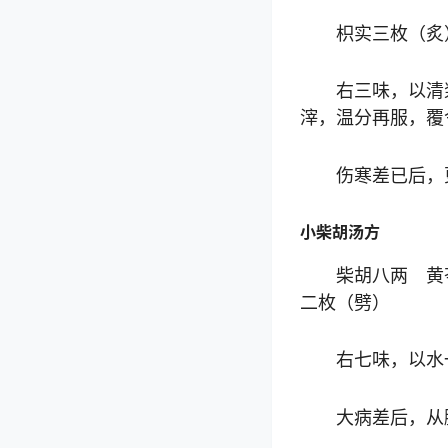
枳实三枚（炙
右三味，以清
滓，温分再服，覆
伤寒差已后，
小柴胡汤方
柴胡八两 黄
二枚（劈）
右七味，以水
大病差后，从