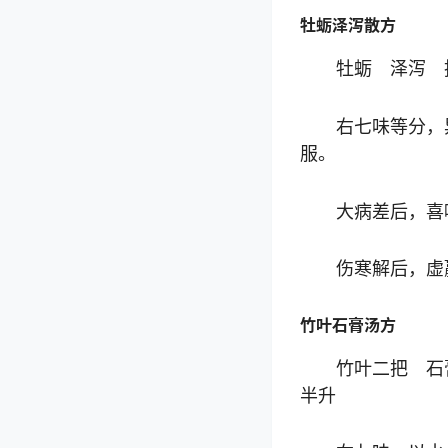
牡蛎泽泻散方
牡蛎 泽泻 
右七味等分，
服。
大病差后，喜
伤寒解后，虚
竹叶石膏汤方
竹叶二把 石
半升