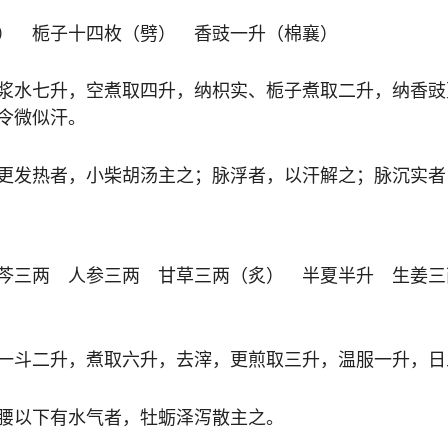
） 栀子十四枚（劈） 香豉一升（棉襄）
浆水七升，空煮取四升，纳枳实、栀子煮取二升，纳香豉
令微似汗。
更发热者，小柴胡汤主之；脉浮者，以汗解之；脉沉实者
芩三两 人参三两 甘草三两（炙） 半夏半升 生姜三
一斗二升，煮取六升，去滓，更煎取三升，温服一升，日
腰以下有水气者，牡蛎泽泻散主之。