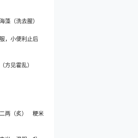
海藻（洗去腥）
服，小便利止后
（方见霍乱）
二两（炙） 粳米