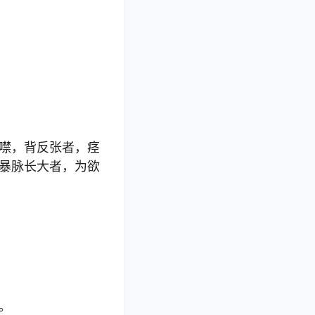
噤，背反张者，痉
暴脉长大者，为欲
。