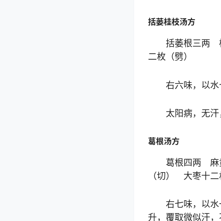
括蒌桂枝汤方
括萎根三两 
二枚（劈）
右六味，以水
太阳病，无汗
葛根汤方
葛根四两 麻
（切） 大枣十二
右七味，以水
升，覆取微似汗，