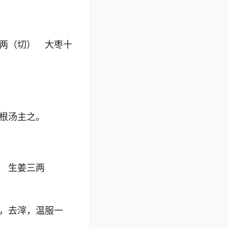
两（切） 大枣十
根汤主之。
 生姜三两
，去滓，温服一