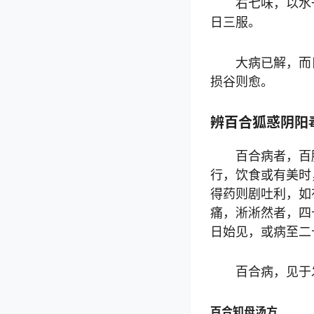
右七味，以水
日三服。
大病已解，而
损谷则愈。
辨百合狐惑阴阳
百合病者，百
行，饮食或有美时
得药则剧吐利，如
痛，淅淅然者，四
日始见，或病至二
百合病，见于
百合知母汤方