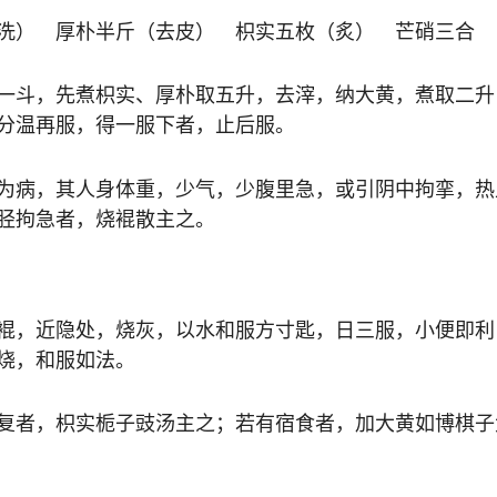
洗） 厚朴半斤（去皮） 枳实五枚（炙） 芒硝三合
一斗，先煮枳实、厚朴取五升，去滓，纳大黄，煮取二升
分温再服，得一服下者，止后服。
为病，其人身体重，少气，少腹里急，或引阴中拘挛，热
胫拘急者，烧裩散主之。
裩，近隐处，烧灰，以水和服方寸匙，日三服，小便即利
烧，和服如法。
复者，枳实栀子豉汤主之；若有宿食者，加大黄如博棋子