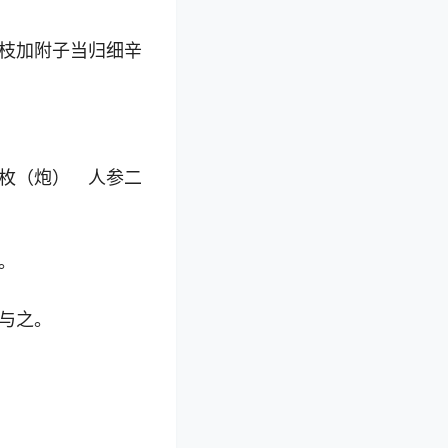
枝加附子当归细辛
枚（炮） 人参二
。
与之。