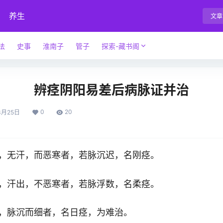
养生
文章
法
史事
淮南子
管子
探索-藏书阁
辨痉阴阳易差后病脉证并治
0
20
3月25日
，无汗，而恶寒者，若脉沉迟，名刚痉。
，汗出，不恶寒者，若脉浮数，名柔痉。
，脉沉而细者，名日痉，为难治。