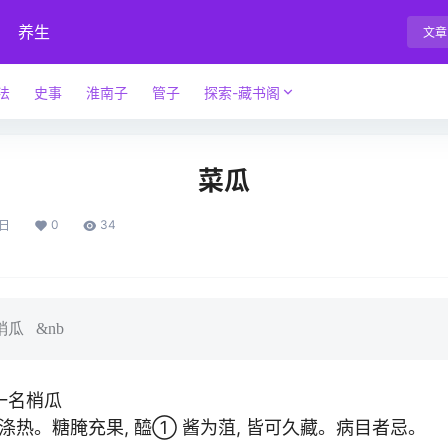
养生
文章
法
史事
淮南子
管子
探索-藏书阁
菜瓜
0
34
4日
瓜 &nb
一名梢瓜
热。糖腌充果, 醯① 酱为菹, 皆可久藏。病目者忌。