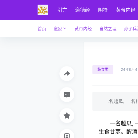
引言
道德经
阴符
黄帝内经
首页
道家
黄帝内经
自然之理
孙子兵
蔬食类
24年9月
一名越瓜, 一名梢
一名越瓜, 
生食甘寒。醒酒涤