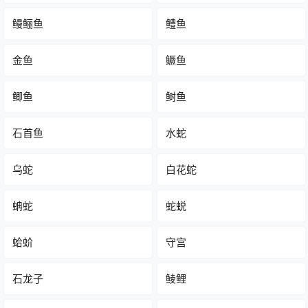
鳗鲡鱼
鳢鱼
金鱼
鳜鱼
鲫鱼
鲥鱼
石首鱼
水蛇
乌蛇
白花蛇
蚺蛇
蛇蜕
蛤蚧
守宫
石龙子
鲮鲤