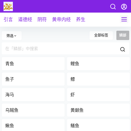
引言
道德经
阴符
黄帝内经
养生
全部标签
鳞部
筛选
青鱼
鲤鱼
鱼子
鳔
海马
虾
乌贼鱼
黄颡鱼
鳅鱼
鳝鱼