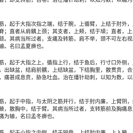
，起于大指次指之端，结于腕，上循臂，上结于肘外，
脊；直者从肩髃上颈；其支者，上颊，结于頄；直者，上
颔。其病当所过者，支痛及转筋，肩不举，颈不可左右视
输。名曰孟夏痹也。
，起于大指之上，循指上行，结于鱼后，行寸口外侧，
，出缺盆，结肩前髃，上结缺盆，下结胸里，散贯贲，合
，痛甚成息贲，胁急吐血。治在燔针劫刺，以知为数，以
，起于中指，与太阴之筋并行，结于肘内廉，上臂阴，
腋，散胸中，结于臂。其病当所过者，支转筋前及胸痛息
痛为输，名曰孟冬痹也。
，起于小指之内侧，结于锐骨，上结肘内廉，上入腋，