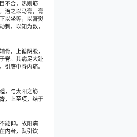
目不合，热则筋
。治之以马膏，膏
下以坐等，以膏熨
劫刺，以知为数，
辅骨，上循阴股，
于脊。其病足大趾
，引膺中脊内痛。
踵，与太阳之筋
膂，上至项，结于
不能仰。故阳病
在内者，熨引饮