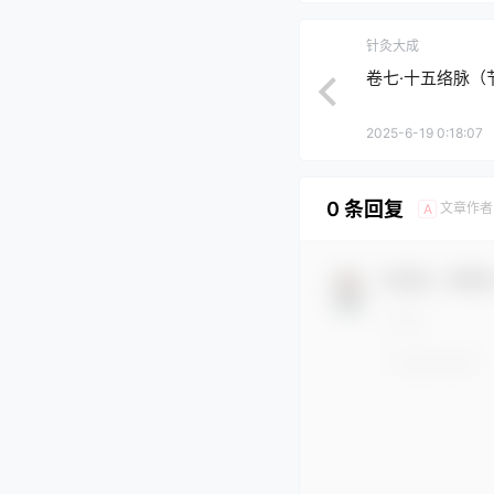
针灸大成
卷七·十五络脉（
2025-6-19 0:18:07
0 条回复
文章作者
A
欢迎您，新朋