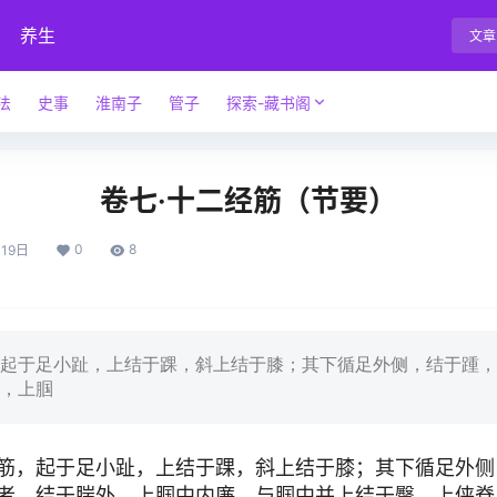
养生
文章
法
史事
淮南子
管子
探索-藏书阁
卷七·十二经筋（节要）
0
8
19日
于足小趾，上结于踝，斜上结于膝；其下循足外侧，结于踵，
，上腘
，起于足小趾，上结于踝，斜上结于膝；其下循足外侧
者，结于腨外，上腘中内廉，与腘中并上结于臀，上侠脊