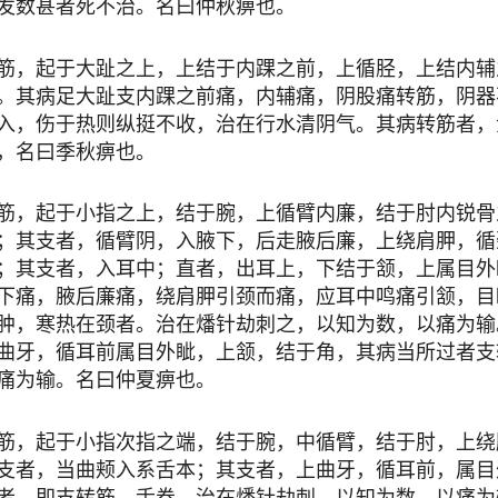
发数甚者死不治。名曰仲秋痹也。
，起于大趾之上，上结于内踝之前，上循胫，上结内辅
。其病足大趾支内踝之前痛，内辅痛，阴股痛转筋，阴器
入，伤于热则纵挺不收，治在行水清阴气。其病转筋者，
，名曰季秋痹也。
，起于小指之上，结于腕，上循臂内廉，结于肘内锐骨
；其支者，循臂阴，入腋下，后走腋后廉，上绕肩胛，循
；其支者，入耳中；直者，出耳上，下结于颔，上属目外
下痛，腋后廉痛，绕肩胛引颈而痛，应耳中鸣痛引颔，目
肿，寒热在颈者。治在燔针劫刺之，以知为数，以痛为输
曲牙，循耳前属目外眦，上颔，结于角，其病当所过者支
痛为输。名曰仲夏痹也。
，起于小指次指之端，结于腕，中循臂，结于肘，上绕
支者，当曲颊入系舌本；其支者，上曲牙，循耳前，属目
者，即支转筋，舌卷。治在燔针劫刺，以知为数，以痛为