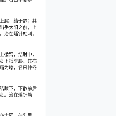
上臑，结于髃；其
出手太阳之前，上
。治在燔针劫刺，
上循臂，结肘中，
贲下抵季胁。其病
痛为输，名曰仲冬
结腋下，下散前后
贲。治在燔针劫
交太阴，侠乳里，