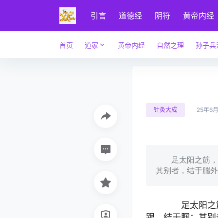
引言
道德经
阴符
黄帝内经
首页
道家
黄帝内经
自然之理
孙子兵
针灸大成
25年6月
足太阳之筋，起
其别者，结于腨外
足太阳之筋
跟，结于腘；其别