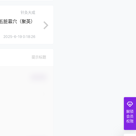
针灸大成
·五脏募穴（聚英）
2025-6-19 0:18:26
提示标题
确认修改
解锁
会员
权限