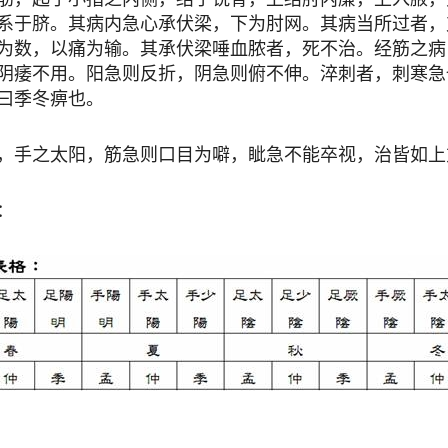
系于脐。其病内急心承伏梁，下为肘网。其病当所过者，
为数，以痛为输。其承伏梁唾血脓者，死不治。经筋之病
阴痿不用。阳急则反折，阴急则俯不伸。淬刺者，刺寒急
曰季冬痹也。
手之太阳，筋急则口目为噼，眦急不能卒视，治皆如上
：