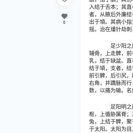
入结于舌本；其直
者，从腋后外廉结
出于頄。其病小指
0
摇。治在燔针劫刺
足少阳之筋
辅骨，上走髀，前
乳，结于缺盆。直
结于頄，支者，结
前引髀，后引尻，
右角，并蹻脉而行
数，以痛为输。名
足阳明之筋
枢，上循胁属脊；
兔，上结于髀，聚
于太阳。太阳为目