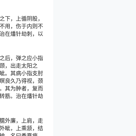
之下，上循阴股，
不用，伤于内则不
治在燔针劫刺，以
之后，弹之应小指
颈，出走太阳之
眦。其病小指支肘
瞑良久乃得视，颈
。其为肿者，复而
转筋。治在燔针劫
臑外廉，上肩，走
外眦，上乘颔，结
输。名曰季夏痹