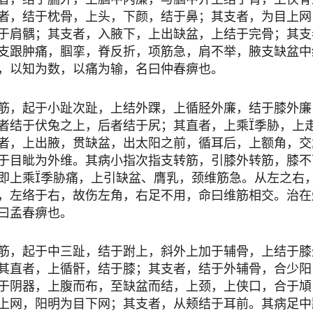
者，结于枕骨，上头，下颜，结于鼻；其支者，为目上网
于肩髃；其支者，入腋下，上出缺盆，上结于完骨；其支
支跟肿痛，腘挛，脊反折，项筋急，肩不举，腋支缺盆中
，以知为数，以痛为输，名曰仲春痹也。
，起于小趾次趾，上结外踝，上循胫外廉，结于膝外廉
者结于伏兔之上，后者结于尻；其直者，上乘季胁，上
者，上出腋，贯缺盆，出太阳之前，循耳后，上额角，交
于目眦为外维。其病小指次指支转筋，引膝外转筋，膝不
即上乘季胁痛，上引缺盆、膺乳，颈维筋急。从左之右
，左络于右，故伤左角，右足不用，命曰维筋相交。治在
曰孟春痹也。
，起于中三趾，结于跗上，斜外上加于辅骨，上结于膝
其直者，上循骭，结于膝；其支者，结于外辅骨，合少阳
于阴器，上腹而布，至缺盆而结，上颈，上侠口，合于頄
上网，阳明为目下网；其支者，从颊结于耳前。其病足中