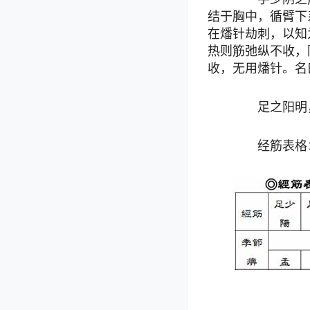
结于胸中，循臂下
在燔针劫刺，以知
热则筋弛纵不收，
收，无用燔针。名
足之阳明，
经筋表格