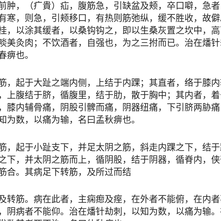
前肿，（疒貴）疝，腹筋急，引缺盆及颊，卒口噼，急者
有寒，则急，引颊移口，有热则筋弛纵，缓不胜收，故僻
桂，以涂其缓者，以桑钩钩之，即以生桑灰置之坎中，高
啖美灸肉；不饮酒者，自强也，为之三拊而已。治在燔针
春痹也。
，起于大趾之端内侧，上结于内踝；其直者，络于膝内
，上腹结于脐，循腹里，结于肋，散于胸中；其内者，着
，膝内辅骨痛，阴股引髀而痛，阴器纽痛，下引脐两胁痛
知为数，以痛为输，名曰孟秋痹也。
，起于小趾支下，并足太阴之筋，斜走内踝之下，结于
之下，并太阴之筋而上，循阴股，结于阴器，循脊内，侠
筋合。其病足下转筋，及所过而结
转筋。病在此者，主痫瘛及痓，在外者不能俯，在内者
，阴病者不能仰。治在燔针劫刺，以知为数，以痛为输。