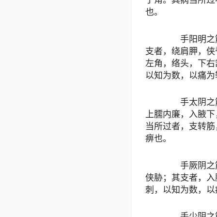
也。
手阳明之筋
支者，绕肩胛，侠
左角，络头，下右
以知为数，以痛为
手太阴之筋
上臑内廉，入腋下
当所过者，支转筋
痹也。
手厥阴之筋
侠胁；其支者，入
刺，以知为数，以
手少阴之筋