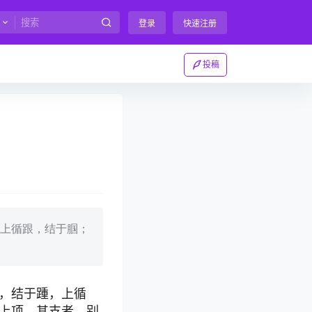
登录
快速注册
投稿
上循跟，结于腘；
，结于踵，上循
上项，其支者，别