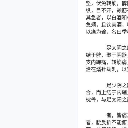
坚，伏兔转筋，髀
纵，目不开，颊筋
其急者，以白酒和
急颊，且饮美酒，
以痛为输，名曰季
足太阴之筋
结于髀，聚于阴器
支内踝痛，转筋痛
治在燔针劫刺，以
足少阴之筋
合，而上结于内辅
枕骨，与足太阳之
者，皆痛及
者，腰反折不能俯