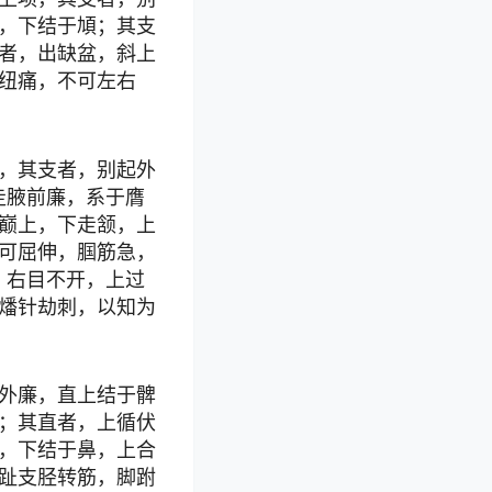
，下结于頄；其支
者，出缺盆，斜上
纽痛，不可左右
，其支者，别起外
走腋前廉，系于膺
巅上，下走颔，上
可屈伸，腘筋急，
，右目不开，上过
燔针劫刺，以知为
外廉，直上结于髀
；其直者，上循伏
，下结于鼻，上合
趾支胫转筋，脚跗