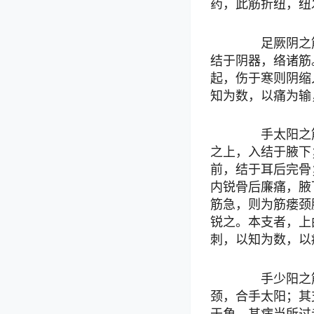
药，此筋折纽，纽
足厥阴之筋
结于阴器，络诸筋
起，伤于寒则阴缩
知为数，以痛为输
手太阳之筋
之上，入结于腋下
前，结于耳后完骨
内锐骨后廉痛，腋
筋急，则为筋瘘颈
锐之。本支者，上
刺，以知为数，以
手少阳之筋
颈，合手太阳；其
于角。其病当所过