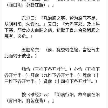
（腹曰阴，募皆在腹）。』
东垣曰：『凡治腹之募，皆为原气不足，
从阴引阳，勿误也。』又曰：『六淫客邪，及上热
下寒，筋骨皮肉血脉之病，错取于胃之合及诸腹之
募者，必危。』
五脏俞穴：（俞，犹委输之输，言经气由
此而输于彼也。）
肺俞（三椎下各开寸半。）心俞（五椎下
各开寸半。）肝俞（九椎下各开寸半。）脾俞（十
三椎下各开寸半。）肾俞（十四椎下各开寸半。）
按《难经》云：『阴病行阳，故令俞在阳
（背曰阳，俞皆在背）。』