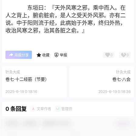
东垣曰：『天外风寒之邪，乘中而入。在
人之背上，腑俞脏俞，是人之受天外风邪。亦有二
说。中于阳则流于经，此病始于外寒，终归外热，
收治风寒之邪，治其各脏之俞。』
0
0
海报分享
收藏
举报
针灸大成
针灸大成
卷七·十二经筋（节要）
卷七·八会
2025-6-19 0:18:16
2025-6-19 0:18:36
0 条回复
文章作者
管理员
A
M
欢迎您，新朋友，感谢参与互动！
确认修改