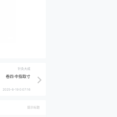
针灸大成
卷四·中指取寸
2025-6-19 0:07:16
提示标题