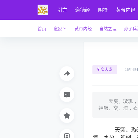
引言
道德经
阴符
黄帝内经
首页
道家
黄帝内经
自然之理
孙子兵
针灸大成
25年6月
天突、璇玑，华
神阙、交、海，石
天突、璇玑
脘、水分，神阙、