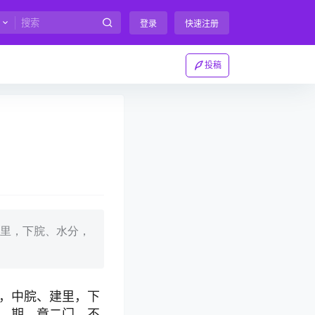
登录
快速注册
投稿
里，下脘、水分，
，中脘、建里，下
，期、章二门，不