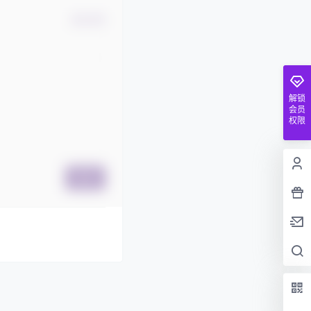
确认修改
解锁
会员
权限
提交