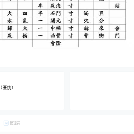
（医统）
管理员
M