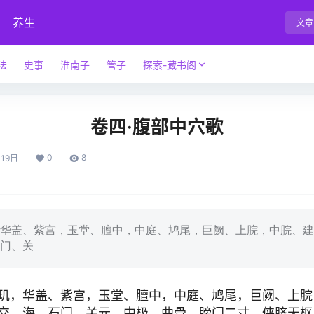
养生
文章
法
史事
淮南子
管子
探索-藏书阁
卷四·腹部中穴歌
0
8
19日
盖、紫宫，玉堂、膻中，中庭、鸠尾，巨阙、上脘，中脘、建
门、关
，华盖、紫宫，玉堂、膻中，中庭、鸠尾，巨阙、上脘
交、海，石门、关元，中极、曲骨，膀门二寸，侠脐天枢