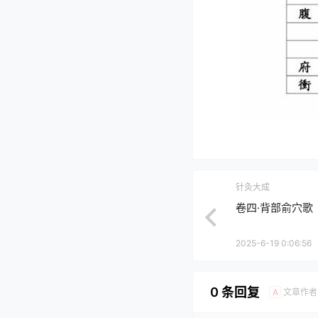
针灸大成
卷四·背部俞穴歌
2025-6-19 0:06:56
0 条回复
文章作者
A