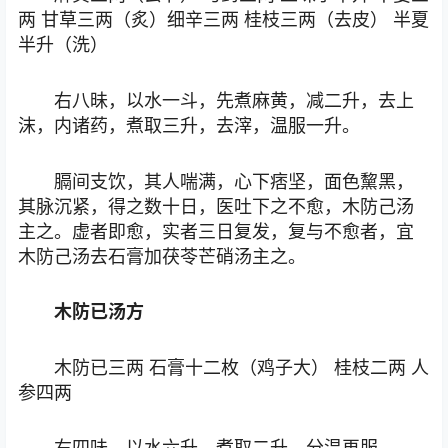
两 甘草三两（炙）细辛三两 桂枝三两（去皮） 半夏
半升（洗）
右八昧，以水一斗，先煮麻黄，减二升，去上
沫，内诸药，煮取三升，去滓，温服一升。
膈间支饮，其人喘满，心下痞坚，面色黧黑，
其脉沉紧，得之数十日，医吐下之不愈，木防己汤
主之。虚者即愈，实者三日复发，复与不愈者，宜
木防己汤去石膏加茯苓芒硝汤主之。
木防已汤方
木防已三两 石膏十二枚（鸡子大） 桂枝二两 人
参四两
右四味，以水六升，煮取二升，分温再服。