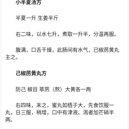
小半夏汤方
半夏一升 生姜半斤
右二味，以水七升，煮取一升半，分温再服。
腹满，口舌干燥，此肠间有水气，已椒苈黄丸
主之。
己椒苈黄丸方
防己 椒目 葶苈（熬）大黄各一两
右四味，末之，蜜丸如梧子大，先食饮服一
丸，日三服，稍增，口中有津液。渴者加芒硝半
两。