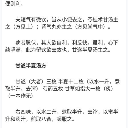
便则利。
夫短气有微饮，当从小便去之，苓桂术甘汤主
之（方见上）；肾气丸亦主之（方见脚气中）。
病者脉伏，其人欲自利，利反快，虽利，心下
续坚满，此为留饮欲去故也，甘遂半夏汤主之。
甘遂半夏汤方
甘遂（大者）三枚 半夏十二枚（以水一升，煮
取半升，去滓） 芍药五枚 甘草如指大一枚（炙）
（一本作无）
右四味，以水二升，煮取半升，去滓，以蜜半
升和药汁，煎取八合，顿服之。