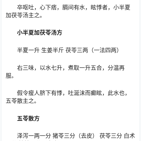
卒呕吐，心下痞，膈间有水，眩悸者，小半夏
加茯苓汤主之。
小半夏加茯苓汤方
半夏一升 生姜半斤 茯苓三两（一法四两）
右三味，以水七升，煮取一升五合，分温再
服。
假令瘦人脐下有悸，吐涎沫而癫眩，此水也，
五苓散主之。
五苓散方
泽泻一两一分 猪苓三分（去皮） 茯苓三分 白术