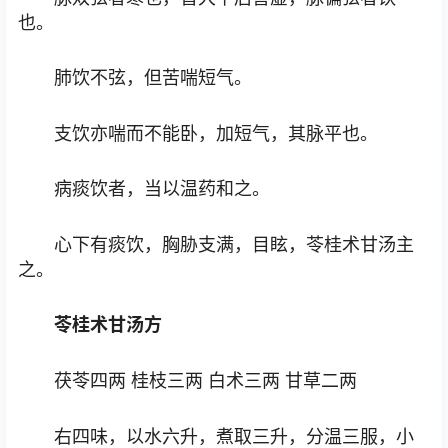
也。
肺饮不弦，但苦喘短气。
支饮亦喘而不能卧，加短气，其脉平也。
病痰饮者，当以温药和之。
心下有痰饮，胸胁支满，目眩，苓桂术甘汤主
之。
苓桂术甘汤方
茯苓四两 桂枝三两 白术三两 甘草二两
右四味，以水六升，煮取三升，分温三服，小