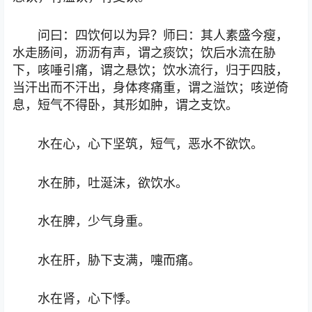
问曰：四饮何以为异？师曰：其人素盛今瘦，
水走肠间，沥沥有声，谓之痰饮；饮后水流在胁
下，咳唾引痛，谓之悬饮；饮水流行，归于四肢，
当汗出而不汗出，身体疼痛重，谓之溢饮；咳逆倚
息，短气不得卧，其形如肿，谓之支饮。
水在心，心下坚筑，短气，恶水不欲饮。
水在肺，吐涎沫，欲饮水。
水在脾，少气身重。
水在肝，胁下支满，嚏而痛。
水在肾，心下悸。