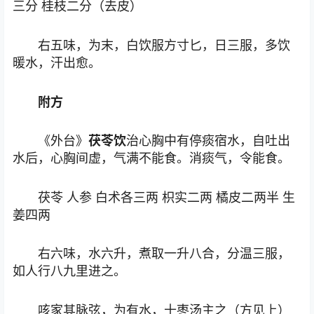
三分 桂枝二分（去皮）
右五味，为末，白饮服方寸匕，日三服，多饮
暖水，汗出愈。
附方
《外台》
茯苓饮
治心胸中有停痰宿水，自吐出
水后，心胸间虚，气满不能食。消痰气，令能食。
茯苓 人参 白术各三两 枳实二两 橘皮二两半 生
姜四两
右六味，水六升，煮取一升八合，分温三服，
如人行八九里进之。
咳家其脉弦，为有水，十枣汤主之（方见上）