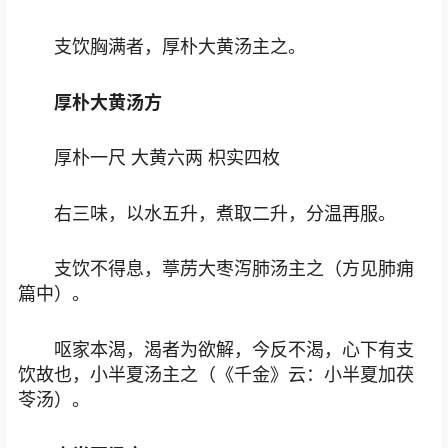
支饮胸满者，厚朴大黄汤主之。
厚朴大黄汤方
厚朴一尺 大黄六两 枳实四枚
右三味，以水五升，煮取二升，分温再服。
支饮不得息，葶苈大枣泻肺汤主之（方见肺痈
篇中）。
呕家本渴，渴者为欲解，今反不渴，心下有支
饮故也，小半夏汤主之（《千金》云：小半夏加茯
苓汤）。