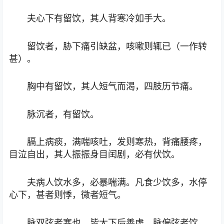
夫心下有留饮，其人背寒冷如手大。
留饮者，胁下痛引缺盆，咳嗽则辄已（一作转
甚）。
胸中有留饮，其人短气而渴，四肢历节痛。
脉沉者，有留饮。
膈上病痰，满喘咳吐，发则寒热，背痛腰疼，
目泣自出，其人振振身目闰剧，必有伏饮。
夫病人饮水多，必暴喘满。凡食少饮多，水停
心下，甚者则悸，微者短气。
脉双弦者寒也，皆大下后善虚，脉偏弦者饮