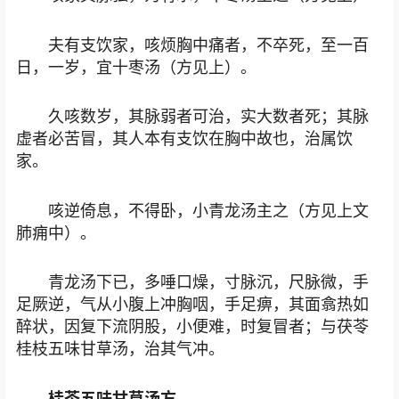
夫有支饮家，咳烦胸中痛者，不卒死，至一百
日，一岁，宜十枣汤（方见上）。
久咳数岁，其脉弱者可治，实大数者死；其脉
虚者必苦冒，其人本有支饮在胸中故也，治属饮
家。
咳逆倚息，不得卧，小青龙汤主之（方见上文
肺痈中）。
青龙汤下已，多唾口燥，寸脉沉，尺脉微，手
足厥逆，气从小腹上冲胸咽，手足痹，其面翕热如
醉状，因复下流阴股，小便难，时复冒者；与茯苓
桂枝五味甘草汤，治其气冲。
桂苓五味甘草汤方