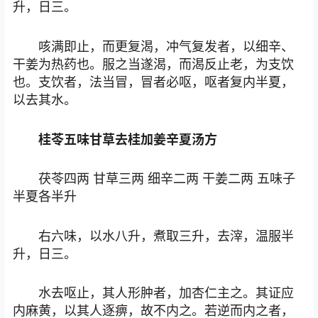
升，日三。
咳满即止，而更复渴，冲气复发者，以细辛、
干姜为热药也。服之当遂渴，而渴反止老，为支饮
也。支饮者，法当冒，冒者必呕，呕者复内半夏，
以去其水。
桂苓五味甘草去桂加姜辛夏汤方
茯苓四两 甘草三两 细辛二两 干姜二两 五味子
半夏各半升
右六味，以水八升，煮取三升，去滓，温服半
升，日三。
水去呕止，其人形肿者，加杏仁主之。其证应
内麻黄，以其人逐痹，故不内之。若逆而内之者，