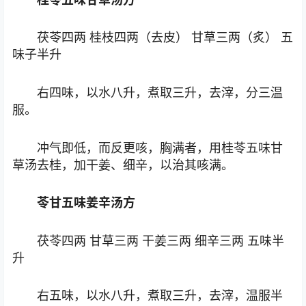
茯苓四两 桂枝四两（去皮） 甘草三两（炙） 五
味子半升
右四味，以水八升，煮取三升，去滓，分三温
服。
冲气即低，而反更咳，胸满者，用桂苓五味甘
草汤去桂，加干姜、细辛，以治其咳满。
苓甘五味姜辛汤方
茯苓四两 甘草三两 干姜三两 细辛三两 五味半
升
右五味，以水八升，煮取三升，去滓，温服半