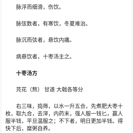
脉浮而细滑，伤饮。
脉弦数者，有寒饮，冬夏难治。
脉沉而弦者，悬饮内痛。
病悬饮者，十枣汤主之。
十枣汤方
芫花（熬） 甘遂 大戟各等分
右三味，捣筛，以水一升五合，先煮肥大枣十
枚，取九合，去滓，内药末，强人服一钱匕，赢人
服半钱，平旦温服之；不下者，明日更加半钱。得
快下后，糜粥自养。