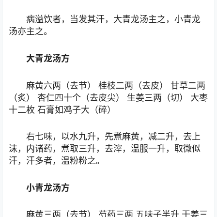
病溢饮者，当发其汗，大青龙汤主之，小青龙
汤亦主之。
大青龙汤方
麻黄六两（去节） 桂枝二两（去皮） 甘草二两
（炙） 杏仁四十个（去皮尖） 生姜三两（切） 大枣
十二枚 石膏如鸡子大（碎）
右七味，以水九升，先煮麻黄，减二升，去上
沫，内诸药，煮取三升，去滓，温服一升，取微似
汗，汗多者，温粉粉之。
小青龙汤方
麻黄三两（去节） 芍药三两 五味子半升 干姜三