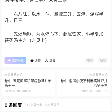
两 半夏半升 杏仁半升 大黄三两
右八昧，以水一斗，煮取三升，去滓，温服半
升，日三。
先渴后呕，为水停心下，此属饮家，小半夏加
茯苓汤主之（方见上）。
0
0
海报分享
收藏
举报
金匮要略方论
金匮要略方论
卷中-五藏风寒积聚病脉证并治
卷中-消渴小便不利淋病脉证并
第十一
治第十三
2025-5-18 9:49:55
2025-5-18 9:50:15
0 条回复
文章作者
管理员
A
M