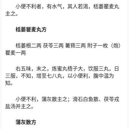
小便不利者，有水气，其人若渴，栝蒌瞿麦丸
主之。
栝蒌瞿麦丸方
栝蒌根二两 茯苓三两 薯蓣三两 附子一枚（炮）
瞿麦一两
右五味，末之，炼蜜丸梧子大，饮服三丸，日
三服，不知，增至七八丸，以小便利，腹中温为
知。
小便不利，蒲灰散主之；滑石白鱼散、茯苓戎
盐汤并主之。
蒲灰散方