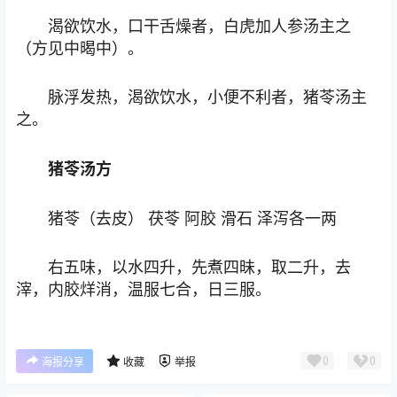
渴欲饮水，口干舌燥者，白虎加人参汤主之
（方见中暍中）。
脉浮发热，渴欲饮水，小便不利者，猪苓汤主
之。
猪苓汤方
猪苓（去皮） 茯苓 阿胶 滑石 泽泻各一两
右五味，以水四升，先煮四昧，取二升，去
滓，内胶烊消，温服七合，日三服。
0
0
海报分享
收藏
举报