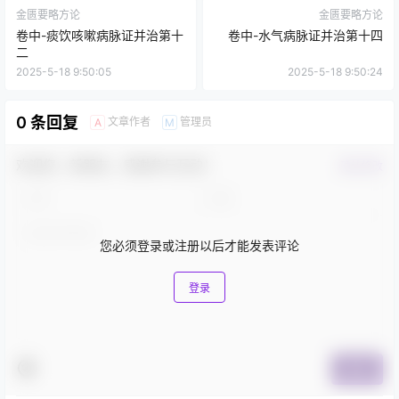
金匮要略方论
金匮要略方论
卷中-痰饮咳嗽病脉证并治第十
卷中-水气病脉证并治第十四
二
2025-5-18 9:50:05
2025-5-18 9:50:24
0 条回复
文章作者
管理员
A
M
欢迎您，新朋友，感谢参与互动！
确认修改
您必须登录或注册以后才能发表评论
登录
提交