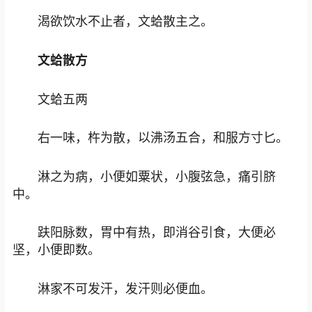
渴欲饮水不止者，文蛤散主之。
文蛤散方
文蛤五两
右一味，杵为散，以沸汤五合，和服方寸匕。
淋之为病，小便如粟状，小腹弦急，痛引脐
中。
趺阳脉数，胃中有热，即消谷引食，大便必
坚，小便即数。
淋家不可发汗，发汗则必便血。