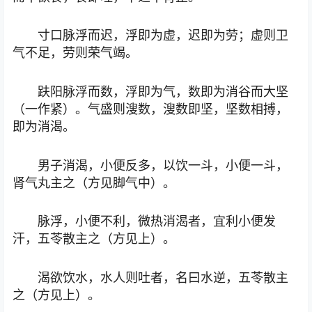
寸口脉浮而迟，浮即为虚，迟即为劳；虚则卫
气不足，劳则荣气竭。
趺阳脉浮而数，浮即为气，数即为消谷而大坚
（一作紧）。气盛则溲数，溲数即坚，坚数相搏，
即为消渴。
男子消渴，小便反多，以饮一斗，小便一斗，
肾气丸主之（方见脚气中）。
脉浮，小便不利，微热消渴者，宜利小便发
汗，五苓散主之（方见上）。
渴欲饮水，水人则吐者，名曰水逆，五苓散主
之（方见上）。