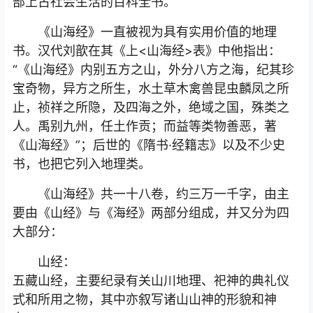
部上古社会生活的百科全书。
《山海经》一直被视为具有实用价值的地理
书。汉代刘歆在其《上<山海经>表》中他指出：
“《山海经》内别五方之山，外分八方之海，纪其珍
宝奇物，异方之所生，水土草木禽兽昆虫麟凤之所
止，祯祥之所隐，及四海之外，绝域之国，殊类之
人。禹别九州，任土作贡；而益等类物善恶，著
《山海经》”；后世的《隋书·经籍志》以及不少史
书，也把它列入地理类。
《山海经》共一十八卷，约三万一千字，由主
要由《山经》与《海经》两部分组成，并又分为四
大部分：
山经：
五藏山经，主要纪录有关山川地理、祀神的典礼仪
式和所用之物，其中亦叙写诸山山神的形貌和神