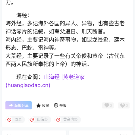
力。
海经：
海外经，多记海外各国的异人、异物，也有些古老
神话零片的记叙，如夸父追日、刑天断首。
海内经，主要记海内神奇事物，如昆龙景象、建木
形态、巴蛇、雷神等。
大荒经，主要记录了一些有关帝俊和黄帝（古代东
西两大民族所奉祀的上帝）的神话。
现在查阅：
山海经 |黄老道家
(huanglaodao.cn)
0
0
海报分享
收藏
举报
周易
山海经
黄帝内经