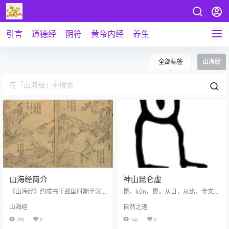
引言
道德经
阴符
黄帝内经
养生
全部标签
山海经
山海经简介
神山昆仑虚
《山海经》约成书于战国时期至汉
昆，kūn，昆，从日，从比，金文字
代初期，与《周易》（连山，归
形，表示二人在日光下并肩行走 。
山海经
自然之理
藏）、《黄帝内经》并称为上古三
本义:一起，共同，《说文》：同
大奇书。古代典籍中首次明确指出
也。《广韵》：兄也，子孙，后
293
0
145
0
《山海经》的作者是在西汉刘秀的
嗣，众多。昆字金文： 昆仑山，平