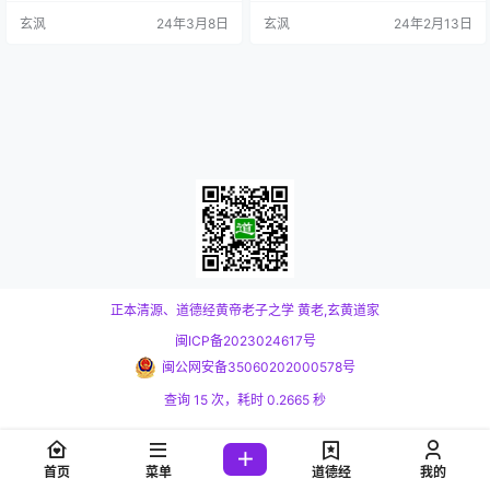
《上山海经表》中，刘秀认为《山
均海拔5500-6000米 中国古老的地
玄沨
24年3月8日
玄沨
24年2月13日
海经》是上古治水的大禹、伯益。
理著作《山海经》、《禹贡》和
其后，东汉时期的王充、赵晔等也
《水经注》中对昆仑山都不只一次
都在其著作中将《山海经》的作者
提到，其中大多记述都带有神奇的
定为伯益，在流传过程中，经后人
色彩。如说它是“天帝的下都”，方圆
增删修改。 《山海经》包含着关于
八百里，高七万尺。又说这里有西
上古地理、历史、神话、天文、动
王母的瑶池，到处长着结有珍珠和
物、植物、医学、宗教以及人类
美玉的仙树。“西王母”…
学、民族学、…
正本清源、道德经黄帝老子之学
黄老,玄黄道家
闽ICP备2023024617号
闽公网安备35060202000578号
查询 15 次，耗时 0.2665 秒
首页
菜单
道德经
我的