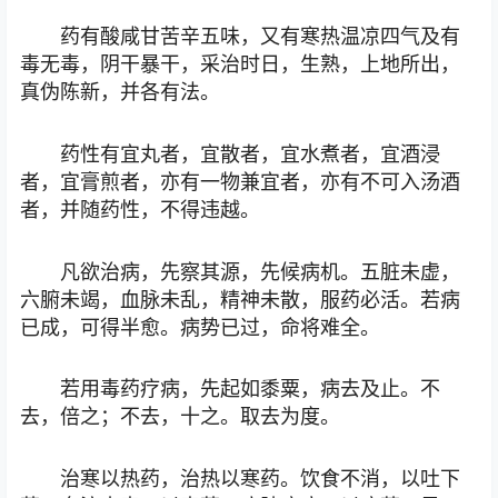
药有酸咸甘苦辛五味，又有寒热温凉四气及有
毒无毒，阴干暴干，采治时日，生熟，上地所出，
真伪陈新，并各有法。
药性有宜丸者，宜散者，宜水煮者，宜酒浸
者，宜膏煎者，亦有一物兼宜者，亦有不可入汤酒
者，并随药性，不得违越。
凡欲治病，先察其源，先候病机。五脏未虚，
六腑未竭，血脉未乱，精神未散，服药必活。若病
已成，可得半愈。病势已过，命将难全。
若用毒药疗病，先起如黍粟，病去及止。不
去，倍之；不去，十之。取去为度。
治寒以热药，治热以寒药。饮食不消，以吐下