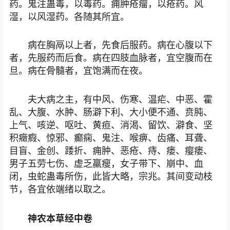
药。鬼注蛊毒，以毒药。痈肿疮瘤，以疮药。风
湿，以风湿药。各随其所宜。
病在胸鬲以上者，先食后服药。病在心腹以下
者，先服药而后食。病在四肢血脉者，宜空腹而在
旦。病在骨髓者，宜饱满而在夜。
夫大病之主，有中风、伤寒、温疟、中恶、霍
乱、大腹、水肿、肠澼下利、大小便不通、贲肫、
上气、咳逆、呕吐、黄疸、消渴、留饮、澼食、坚
积癥瘕、惊邪、癫痫、鬼注、喉痹、齿痛、耳聋、
目盲、金创、踒折、痈肿、恶疮、痔、瘘、瘿瘘、
男子五劳七伤、虚乏羸瘦，女子带下、崩中、血
闭，虫蛇蛊毒所伤，此皆大略，宗兆。其间变动枝
节，各宜依端绪以取之。
神农本草经中卷