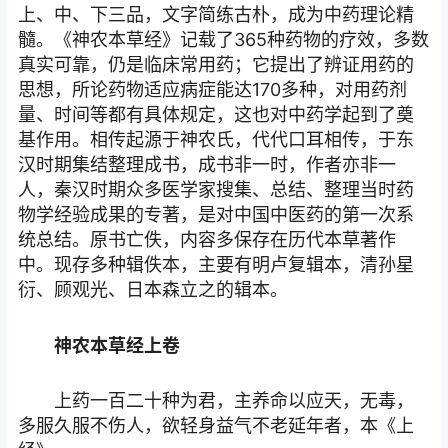
上、中、下三品，文字简练古朴，成为中药理论精
髓。《神农本草经》记载了365种药物的疗效，多数
真实可靠，仍是临床常用药；它提出了辨证用药的
思想，所论药物适应病症能达170多种，对用药剂
量、时间等都有具体规定，这也对中药学起到了奠
基作用。相传起源于神农氏，代代口耳相传，于东
汉时期集结整理成书，成书非一时，作者亦非一
人，秦汉时期众多医学家搜集、总结、整理当时药
物学经验成果的专著，是对中国中医药的第一次系
统总结。原书亡佚，内容多保存在历代本草著作
中。现存多种辑佚本，主要有明卢复辑本，清孙星
衍、顾观光、日本森立之的辑本。
神农本草经上卷
上药一百二十种为君，主养命以应天，无毒，
多服久服不伤人，欲轻身益气不老延年者，本《上