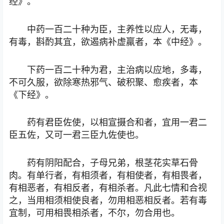
经》。
中药一百二十种为臣，主养性以应人，无毒，
有毒，斟酌其宜，欲遏病补虚羸者，本《中经》。
下药一百二十种为君，主治病以应地，多毒，
不可久服，欲除寒热邪气、破积聚、愈疾者，本
《下经》。
药有君臣佐使，以相宣摄合和者，宜用一君二
臣五佐，又可一君三臣九佐使也。
药有阴阳配合，子母兄弟，根茎花实草石骨
肉。有单行者，有相须者，有相使者，有相畏者，
有相恶者，有相反者，有相杀者。凡此七情和合视
之，当用相须相使良者，勿用相恶相反者。若有毒
宜制，可用相畏相杀者，不尔，勿合用也。