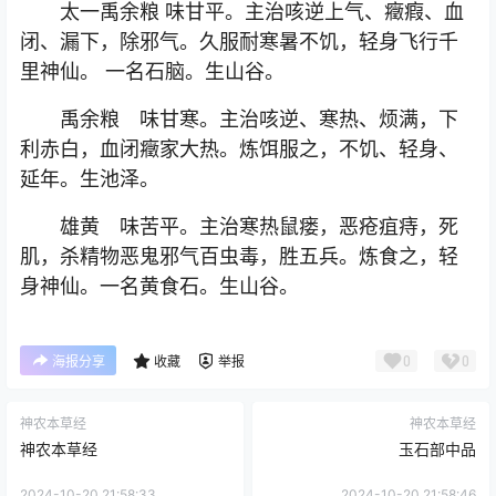
太一禹余粮 味甘平。主治咳逆上气、癥瘕、血
闭、漏下，除邪气。久服耐寒暑不饥，轻身飞行千
里神仙。 一名石脑。生山谷。
禹余粮 味甘寒。主治咳逆、寒热、烦满，下
利赤白，血闭癥家大热。炼饵服之，不饥、轻身、
延年。生池泽。
雄黄 味苦平。主治寒热鼠瘘，恶疮疽痔，死
肌，杀精物恶鬼邪气百虫毒，胜五兵。炼食之，轻
身神仙。一名黄食石。生山谷。
0
0
海报分享
收藏
举报
神农本草经
神农本草经
神农本草经
玉石部中品
2024-10-20 21:58:33
2024-10-20 21:58:46