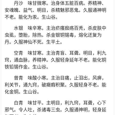
丹沙 味甘微寒。治身体五脏百病。养精神、
安魂魄、益气、明目，杀精魅邪恶鬼。久服通神明
不老。能化为汞。生山谷。
水银 味辛寒。主治疥瘙痂疡百秃，杀皮肤中
虫虱，堕胎，除热。杀金银铜锡毒，熔化还复为
丹。久服神仙不死。生平土。
空青 味甘寒。主治青盲、耳聋。明目，利九
窍，通血脉，养精神。久服轻身延年不老。能化铜
铁铅锡作金。生山谷。
曾青 味酸小寒。主治目痛，止泪出，风痹，
利关节，通九窍，破癥瘕积聚。久服轻身不老。能
化金铜。生山谷。
白青 味甘平。主明目，利九窍，耳聋，心下
邪气。令人吐，杀诸毒三虫。久服通神明，轻身延