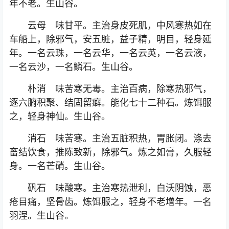
年不老。生山谷。
云母 味甘平。主治身皮死肌，中风寒热如在
车船上，除邪气，安五脏，益子精，明目，轻身延
年。一名云珠，一名云华，一名云英，一名云液，
一名云沙，一名鳞石。生山谷。
朴消 味苦寒无毒。主治百病，除寒热邪气，
逐六腑积聚、结固留癖。能化七十二种石。炼饵服
之，轻身神仙。生山谷。
消石 味苦寒。主治五脏积热，胃胀闭。涤去
畜结饮食，推陈致新，除邪气。炼之如膏，久服轻
身。一名芒硝。生山谷。
矾石 味酸寒。主治寒热泄利，白沃阴蚀，恶
疮目痛，坚骨齿。炼饵服之，轻身不老增年。一名
羽涅。生山谷。