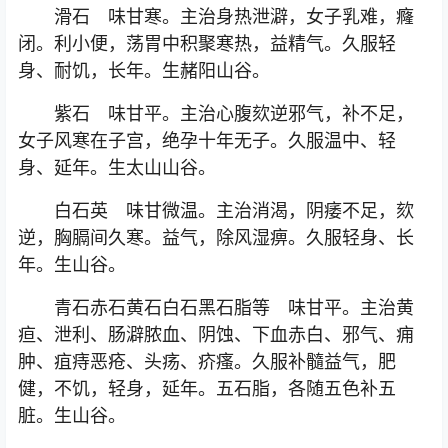
滑石 味甘寒。主治身热泄澼，女子乳难，癃
闭。利小便，荡胃中积聚寒热，益精气。久服轻
身、耐饥，长年。生赭阳山谷。
紫石 味甘平。主治心腹欬逆邪气，补不足，
女子风寒在子宫，绝孕十年无子。久服温中、轻
身、延年。生太山山谷。
白石英 味甘微温。主治消渴，阴痿不足，欬
逆，胸膈间久寒。益气，除风湿痹。久服轻身、长
年。生山谷。
青石赤石黄石白石黑石脂等 味甘平。主治黄
疸、泄利、肠澼脓血、阴蚀、下血赤白、邪气、痈
肿、疽痔恶疮、头疡、疥瘙。久服补髓益气，肥
健，不饥，轻身，延年。五石脂，各随五色补五
脏。生山谷。