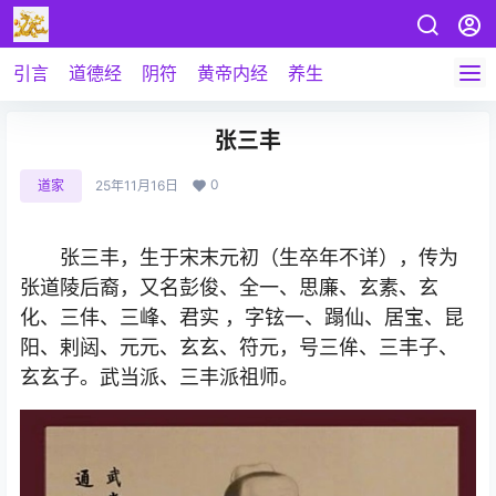
引言
道德经
阴符
黄帝内经
养生
张三丰
0
道家
25年11月16日
张三丰，生于宋末元初（生卒年不详），传为
张道陵后裔，又名彭俊、全一、思廉、玄素、玄
化、三仹、三峰、君实 ，字铉一、蹋仙、居宝、昆
阳、剌闼、元元、玄玄、符元，号三侔、三丰子、
玄玄子。武当派、三丰派祖师。