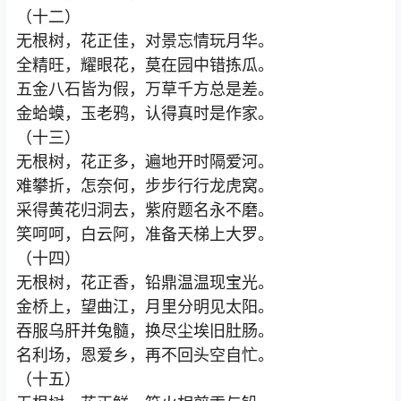
（十二）
无根树，花正佳，对景忘情玩月华。
全精旺，耀眼花，莫在园中错拣瓜。
五金八石皆为假，万草千方总是差。
金蛤蟆，玉老鸦，认得真时是作家。
（十三）
无根树，花正多，遍地开时隔爱河。
难攀折，怎奈何，步步行行龙虎窝。
采得黄花归洞去，紫府题名永不磨。
笑呵呵，白云阿，准备天梯上大罗。
（十四）
无根树，花正香，铅鼎温温现宝光。
金桥上，望曲江，月里分明见太阳。
吞服乌肝并兔髓，换尽尘埃旧肚肠。
名利场，恩爱乡，再不回头空自忙。
（十五）