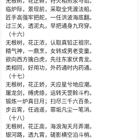
无根树，花正鲜，符火相煎汞与铅。
临炉际，景现前，采取全凭渡法船。
匠手高强牢把舵，一任洪波海底翻。
过三关，透泥丸，早把通身九窍穿。
（十六）
无根树，花正浓，认取真铅正祖宗。
精气神，一鼎烹，女转成男老变童。
欲向西方擒白虎，先往东家伏青龙。
类相同，好用功，外药通时内药通。
（十七）
无根树，花正娇，天应星兮地应潮。
屠龙剑，缚虎绦，运转天罡斡斗杓。
锻炼一炉真日月；扫尽三千六百条。
步云霄，任逍遥，罪垢凡尘一笔消。
（十八）
无根树，花正高，海浪淘天月弄潮。
银河路，透九霄，磋影横空泊斗梢。