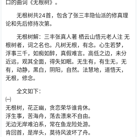
口的曲词《无根树》。
无根树共24首，包含了张三丰隐仙派的修真理
论和先后修持次第。
无根树解：三丰张真人著 栖云山悟元老人注 无
根树者，词之名也。凡树无根，有念。心生若梦，
浮事三千，如痴如醉，真假难言。高低之边，未分
近远，观其全面，得失如眠。无生有，有生无，无
有，动静，黑白，阴阳，自然。法慧地，道悟天，
无根，修念。
全文如下：
㈠
无根树，花正幽，贪恋荣华谁肯休。
浮生事，苦海舟，荡去漂来不自由。
无边无岸难泊系，常在鱼龙险处游。
肯回首，是岸头，莫待风波坏了舟。