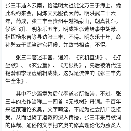
张三丰遁入云南，恰逢明太祖徙沈万三于海上，缘
此践约来会，同炼天元服食大药。明洪武二十六
年，药成，张三丰至贵州平越福泉山，朝真礼斗，
候诏飞升。明永乐五年，明成祖派遣给事中胡濴、
指挥杨永吉等寻访张三丰，不得。明永乐十年，命
孙碧云于武当建宫拜候，并致书相请，不得。
张三丰著述丰富，诸如、《玄机直讲》、《打
坐歌》、《玄要篇》、《无根树》，先后被清代汪
锡龄和李涵虚编辑成集，这就是流传的《张三丰先
生全集》。
其中不少篇章为后代奉道者所推崇，不过，张
三丰的杰作当称二十四首《无根树》丹词。千百年
来道家理论玄奥，文字晦涩，不能为社会所广泛接
受，从而阻碍了道教的深入传播，张三丰采用歌词
的体裁、通俗的文字把玄奥的修真理论化为脍炙人