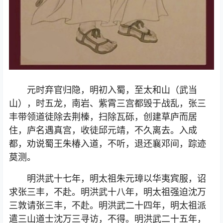
元时弃官归隐，明初入蜀，至太和山（武当
山），时五龙，南岩、紫霄三宫都毁于战乱，张三
丰带领道徒除去荆榛，扫除瓦砾，创建草庐而居
住，庐名遇真宫，收徒邱元靖，不久离去。入成
都，劝说蜀王朱椿入道，不听，退还襄邓间，踪迹
莫测。
明洪武十七年，明太祖朱元璋以华夷宾服，诏
求张三丰，不赴。明洪武十八年，明太祖强迫沈万
三敦请张三丰，不赴。明洪武二十四年，明太祖派
遣三山道士沈万三寻访，不得。明洪武二十五年，