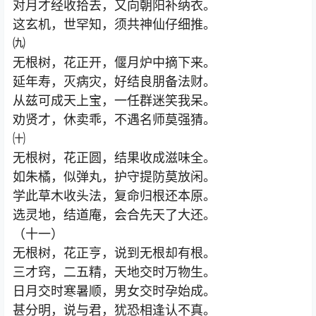
对月才经收拾去，又向朝阳补纳衣。
这玄机，世罕知，须共神仙仔细推。
㈨
无根树，花正开，偃月炉中摘下来。
延年寿，灭病灾，好结良朋备法财。
从兹可成天上宝，一任群迷笑我呆。
劝贤才，休卖乖，不遇名师莫强猜。
㈩
无根树，花正圆，结果收成滋味全。
如朱橘，似弹丸，护守提防莫放闲。
学此草木收头法，复命归根还本原。
选灵地，结道庵，会合先天了大还。
（十一）
无根树，花正亨，说到无根却有根。
三才窍，二五精，天地交时万物生。
日月交时寒暑顺，男女交时孕始成。
甚分明，说与君，犹恐相逢认不真。