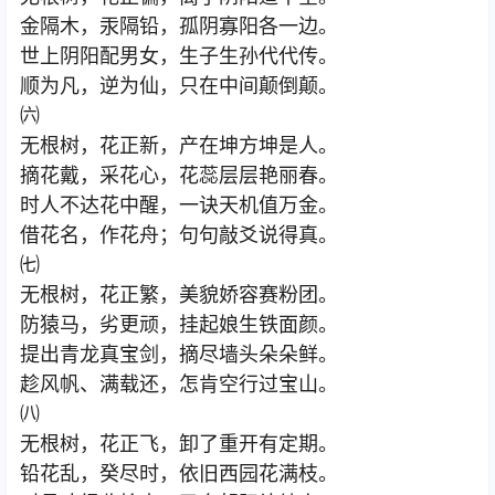
金隔木，汞隔铅，孤阴寡阳各一边。
世上阴阳配男女，生子生孙代代传。
顺为凡，逆为仙，只在中间颠倒颠。
㈥
无根树，花正新，产在坤方坤是人。
摘花戴，采花心，花蕊层层艳丽春。
时人不达花中醒，一诀天机值万金。
借花名，作花舟；句句敲爻说得真。
㈦
无根树，花正繁，美貌娇容赛粉团。
防猿马，劣更顽，挂起娘生铁面颜。
提出青龙真宝剑，摘尽墙头朵朵鲜。
趁风帆、满载还，怎肯空行过宝山。
㈧
无根树，花正飞，卸了重开有定期。
铅花乱，癸尽时，依旧西园花满枝。