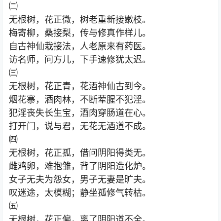
㈡
无根树，花正微，树老重新接嫩枝。
梅寄柳，桑接梨，传与修真作样儿。
自古神仙栽接法，人老原来有药医。
访名师，问方儿，下手速修犹太迟。
㈢
无根树，花正青，花酒神仙古到今。
烟花寨，酒肉林，不断荤腥不犯淫。
犯淫丧失长生宝，酒肉穿肠道在心。
打开门，说与君，无花无酒道不成。
㈣
无根树，花正孤，借问阴阳得类无。
雌鸡卵，难抱雏，背了阴阳造化炉。
女子无夫为怨女，男子无妻是旷夫。
叹迷途，太模糊；静坐孤修气转枯。
㈤
无根树，花正偏，离了阴阳道不全。