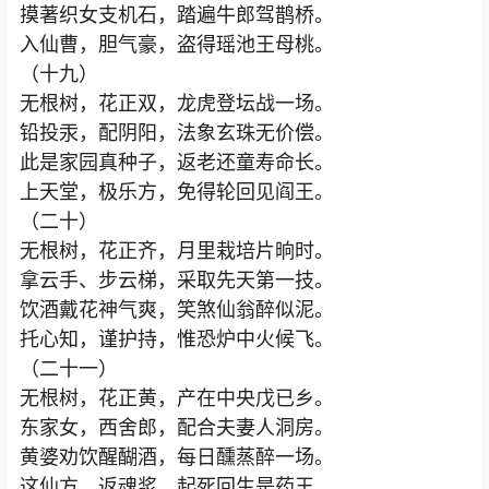
摸著织女支机石，踏遍牛郎驾鹊桥。
入仙曹，胆气豪，盗得瑶池王母桃。
（十九）
无根树，花正双，龙虎登坛战一场。
铅投汞，配阴阳，法象玄珠无价偿。
此是家园真种子，返老还童寿命长。
上天堂，极乐方，免得轮回见阎王。
（二十）
无根树，花正齐，月里栽培片晌时。
拿云手、步云梯，采取先天第一技。
饮酒戴花神气爽，笑煞仙翁醉似泥。
托心知，谨护持，惟恐炉中火候飞。
（二十一）
无根树，花正黄，产在中央戊已乡。
东家女，西舍郎，配合夫妻人洞房。
黄婆劝饮醒醐酒，每日醺蒸醉一场。
这仙方，返魂浆，起死回生是药王。