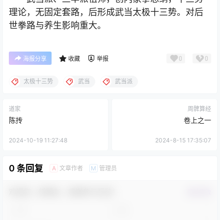
理论，无固定套路，后形成武当太极十三势。对后
世拳路与养生影响重大。
0
0
海报分享
收藏
举报
太极十三势
武当
武当派
道家
周髀算经
陈抟
卷上之一
2024-10-19 11:27:48
2024-8-15 17:35:07
0 条回复
文章作者
管理员
A
M
欢迎您，新朋友，感谢参与互动！
确认修改