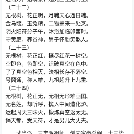
（二十二）
无根树，花正明，月魄天心逼日魂。
金乌髓，玉兔精，二物擒来一处烹。
阴火阳符分子午，沐浴加临卯酉时。
守黄庭，养谷神，男子怀胎笑煞人。
（二十三）
无根树，花正红，摘尽红花一树空。
空即色，色即空，识破真空在色中。
了了真空色相灭，法相长存不落空。
号圆通，称大雄，九祖超升上九重。
（二十四）
无根树，花正无，无相无形难画图。
无名姓，却听呼，擒入中间造化炉。
运起周天三昧火，锻炼真空返太无。
谒天都，受天符，才是男儿大丈夫。
武当派、三丰派祖师，创内家拳总纲，十三势