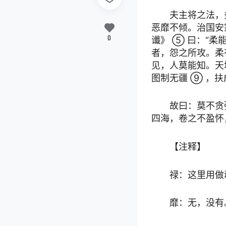
夫主将之法，
恶靡不倾。治国安
0
谶》 ⑤ 曰：“
者，怨之所攻。柔
见，人莫能知。天
图制无疆 ⑨ ，扶
故曰：莫不贪
四海，卷之不盈怀
【注释】
禄：这里用做
靡：无，没有