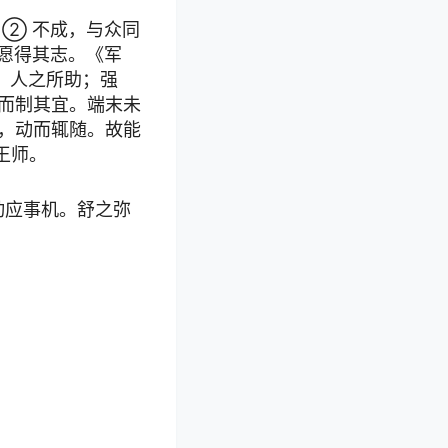
 ② 不成，与众同
 愿得其志。《军
者，人之所助；强
者而制其宜。端末未
先，动而辄随。故能
帝王师。
动应事机。舒之弥