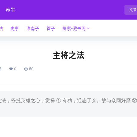
养生
文章
法
史事
淮南子
管子
探索-藏书阁
主将之法
0
50
日
之法，务揽英雄之心，赏禄 ① 有功，通志于众。故与众同好靡 ②