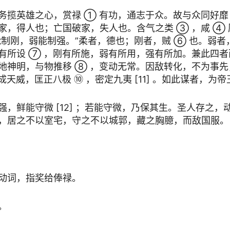
务揽英雄之心，赏禄 ① 有功，通志于众。故与众同好靡
家，得人也；亡国破家，失人也。含气之类 ③ ，咸 ④
柔能制刚，弱能制强。”柔者，德也；刚者，贼 ⑥ 也。弱
有所设 ⑦ ，刚有所施，弱有所用，强有所加。兼此四
地神明，与物推移 ⑧ ，变动无常。因敌转化，不为事
成天威，匡正八极 ⑩ ，密定九夷 [11] 。如此谋者，为
强，鲜能守微 [12] ；若能守微，乃保其生。圣人存之，
，居之不以室宅，守之不以城郭，藏之胸臆，而敌国服。
动词，指奖给俸禄。
。