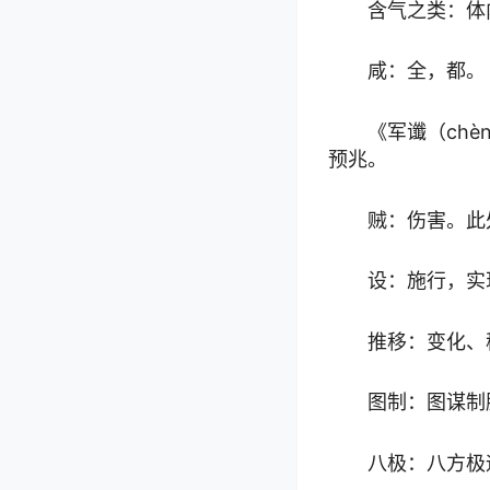
含气之类：体
咸：全，都。
《军谶（ch
预兆。
贼：伤害。此
设：施行，实
推移：变化、
图制：图谋制
八极：八方极