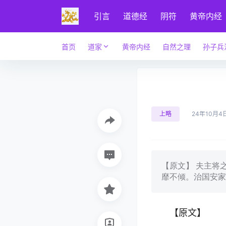
引言
道德经
阴符
黄帝内经
首页
道家
黄帝内经
自然之理
孙子兵
上略
24年10月4
【原文】 夫主将
靡不倾。治国安家
【原文】