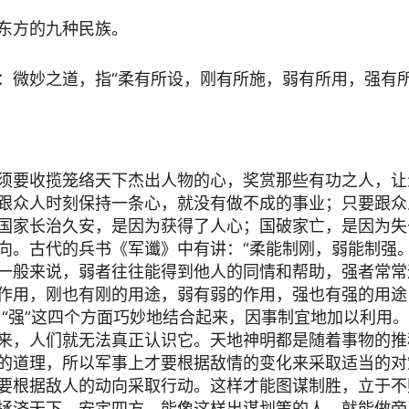
东方的九种民族。
：微妙之道，指“柔有所设，刚有所施，弱有所用，强有所
须要收揽笼络天下杰出人物的心，奖赏那些有功之人，让
跟众人时刻保持一条心，就没有做不成的事业；只要跟众
国家长治久安，是因为获得了人心；国破家亡，是因为失
向。古代的兵书《军谶》中有讲：“柔能制刚，弱能制强。
一般来说，弱者往往能得到他人的同情和帮助，强者常常
作用，刚也有刚的用途，弱有弱的作用，强也有强的用途
弱”、“强”这四个方面巧妙地结合起来，因事制宜地加以利用
来，人们就无法真正认识它。天地神明都是随着事物的推
的道理，所以军事上才要根据敌情的变化来采取适当的对
要根据敌人的动向采取行动。这样才能图谋制胜，立于不
拯济天下，安定四方。能像这样出谋划策的人，就能做帝