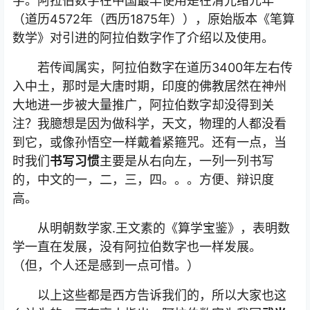
字。阿拉伯数字在中国最早使用是在清光绪元年
（道历4572年（西历1875年）），原始版本《笔算
数学》对引进的阿拉伯数字作了介绍以及使用。
若传闻属实，阿拉伯数字在道历3400年左右传
入中土，那时是大唐时期，印度的佛教居然在神州
大地进一步被大量推广，阿拉伯数字却没得到关
注？我臆想是因为做科学，天文，物理的人都没看
到它，或像孙悟空一样戴着紧箍咒。还有一点，当
时我们
书写习惯
主要是从右向左，一列一列书写
的，中文的一，二，三，四。。。方便、辩识度
高。
从明朝数学家.王文素的《算学宝鉴》，表明数
学一直在发展，没有阿拉伯数字也一样发展。
（但，个人还是感到一点可惜。）
以上这些都是西方告诉我们的，所以大家也这