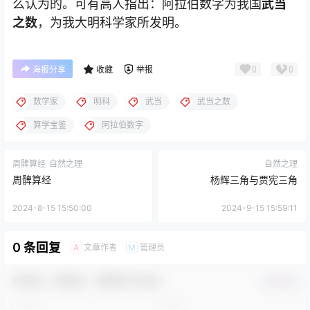
么认为的。可有高人指出：阿拉伯数字为我国
武当
之数
，为我大明科学家所发明。
0
0
海报分享
收藏
举报
数学家
明科
武当
武当之数
算学宝鉴
阿拉伯数字
周髀算经
自然之理
自然之理
周髀算经
杨辉三角与贾宪三角
2024-8-15 15:50:00
2024-9-15 15:59:11
0 条回复
文章作者
管理员
A
M
欢迎您，新朋友，感谢参与互动！
确认修改