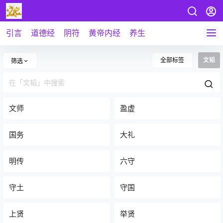
引言
道德经
阴符
黄帝内经
养生
全部标签
文韬
筛选
文师
盈虚
国务
大礼
明传
六守
守土
守国
上贤
举贤